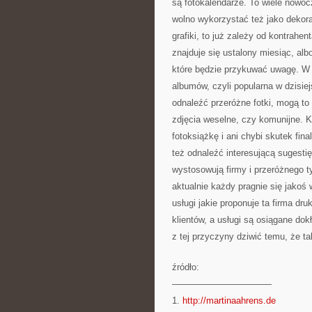
są fotokalendarze. To wiele nowocz
wolno wykorzystać też jako dekora
grafiki, to już zależy od kontrahe
znajduje się ustalony miesiąc, alb
które będzie przykuwać uwagę. W 
albumów, czyli popularna w dzisie
odnaleźć przeróżne fotki, mogą to 
zdjęcia weselne, czy komunijne.
fotoksiążkę i ani chybi skutek fin
też odnaleźć interesującą sugestię
wystosowują firmy i przeróżnego t
aktualnie każdy pragnie się jakoś
usługi jakie proponuje ta firma dr
klientów, a usługi są osiągane dok
z tej przyczyny dziwić temu, że ta
źródło:
———————————
1.
http://martinaahrens.de