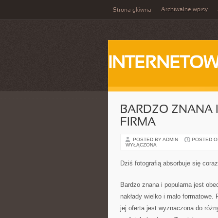
Archiwalne wpisy
Strona główna
INTERNETOW
BARDZO ZNANA I
FIRMA
POSTED BY ADMIN
POSTED ON 
WYŁĄCZONA
Dziś fotografią absorbuje się cora
Bardzo znana i popularna jest obec
nakłady wielko i mało formatowe. 
jej oferta jest wyznaczona do różn