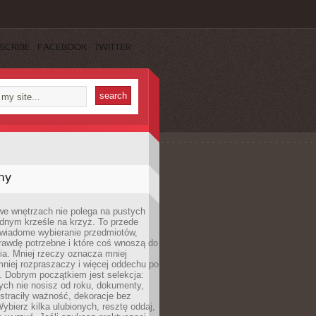
SCRIBE
FACEBOOK
TWITTER
my
we wnętrzach nie polega na pustych
ednym krześle na krzyż. To przede
wiadome wybieranie przedmiotów,
rawdę potrzebne i które coś wnoszą do
ia. Mniej rzeczy oznacza mniej
mniej rozpraszaczy i więcej oddechu po
. Dobrym początkiem jest selekcja:
rych nie nosisz od roku, dokumenty,
straciły ważność, dekoracje bez
ybierz kilka ulubionych, resztę oddaj,