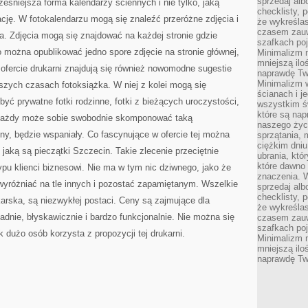
sprzedaj alb
eśniejsza forma kalendarzy ściennych i nie tylko, jaką
checklisty, 
cję. W fotokalendarzu mogą się znaleźć przeróżne zdjęcia i
że wykreślas
czasem zauw
nta. Zdjęcia mogą się znajdować na każdej stronie gdzie
szafkach poj
o można opublikować jedno spore zdjęcie na stronie głównej,
Minimalizm n
mniejszą ilo
ofercie drukarni znajdują się również nowomodne sugestie
naprawdę Tw
Minimalizm 
jszych czasach fotoksiążka. W niej z kolei mogą się
ścianach i j
być prywatne fotki rodzinne, fotki z bieżących uroczystości,
wszystkim ś
które są nap
 Każdy może sobie swobodnie skomponować taką
naszego życ
alny, będzie wspaniały. Co fascynujące w ofercie tej można
sprzątania, 
ciężkim dniu
 jaką są pieczątki Szczecin. Takie zlecenie przeciętnie
ubrania, któ
które dawno 
ypu klienci biznesowi. Nie ma w tym nic dziwnego, jako że
znaczenia. W
 wyróżniać na tle innych i pozostać zapamiętanym. Wszelkie
sprzedaj alb
checklisty, 
ukarska, są niezwykłej postaci. Ceny są zajmujące dla
że wykreślas
ładnie, błyskawicznie i bardzo funkcjonalnie. Nie można się
czasem zauw
szafkach poj
k dużo osób korzysta z propozycji tej drukarni.
Minimalizm n
mniejszą ilo
naprawdę Tw