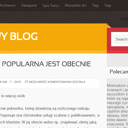
Archiwum
Kategorie
Wszystkie dni
Tagi
Tagi
Spis Treści
SUB
Y BLOG
 POPULARNA JEST OBECNIE
Poleca
BARDZO
SIE - 7 - 2025
MOŻLIWOŚĆ KOMENTOWANIA
ZOSTAŁA
ZNANA
Minimalizm 
I
ścianach i j
POPULARNA
wszystkim ś
JEST
z to więcej osób
OBECNIE
które są nap
FIRMA
naszego życ
sprzątania, 
nie jednostka, której dziedziną są rozlicznego rodzaju
ciężkim dniu
Proponuje ona różnorodne usługi scalone z publikowaniem, a
ubrania, któ
które dawno 
ych klientów. W jej ofercie wolno np. znajdować ofertę jaką
znaczenia. W