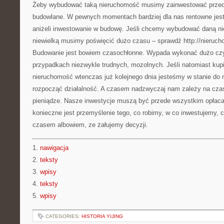
Żeby wybudować taką nieruchomość musimy zainwestować przed
budowlane. W pewnych momentach bardziej dla nas rentowne jest
aniżeli inwestowanie w budowę. Jeśli chcemy wybudować daną n
niewielką musimy poświęcić dużo czasu – sprawdź http://nieruch
Budowanie jest bowiem czasochłonne. Wypada wykonać dużo czy
przypadkach niezwykle trudnych, mozolnych. Jeśli natomiast ku
nieruchomość wtenczas już kolejnego dnia jesteśmy w stanie do n
rozpocząć działalność. A czasem nadzwyczaj nam zależy na cza
pieniądze. Nasze inwestycje muszą być przede wszystkim opłaca
konieczne jest przemyślenie tego, co robimy, w co inwestujemy, 
czasem albowiem, ze żałujemy decyzji.
1.
nawigacja
2.
teksty
3.
wpisy
4.
teksty
5.
wpisy
CATEGORIES:
HISTORIA YIJING