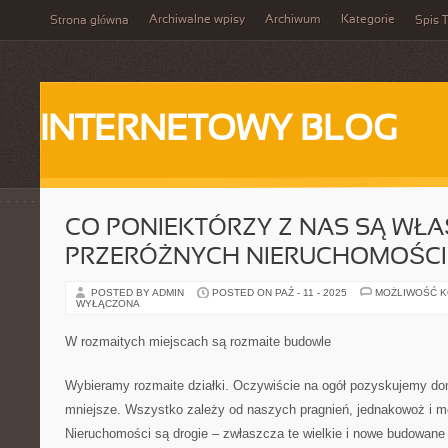
Archiwalne wpisy
Archiwum
Kategorie
Strona główna
Spis T
INTERNETOWY BLOG
CO PONIEKTÓRZY Z NAS SĄ WŁA
PRZERÓŻNYCH NIERUCHOMOŚCI
POSTED BY ADMIN
POSTED ON PAŹ - 11 - 2025
MOŻLIWOŚĆ 
WYŁĄCZONA
W rozmaitych miejscach są rozmaite budowle
Wybieramy rozmaite działki. Oczywiście na ogół pozyskujemy do
mniejsze. Wszystko zależy od naszych pragnień, jednakowoż i m
Nieruchomości są drogie – zwłaszcza te wielkie i nowe budowan