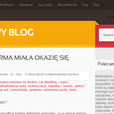
Archiwum
Kategorie
Wszystkie dni
Tagi
Tagi
Spis Treści
SUB
Y BLOG
IRMA MIAŁA OKAZJĘ SIĘ
Poleca
CO
 GRU - 22 - 2025
MOŻLIWOŚĆ KOMENTOWANIA
ZOSTAŁA
Minimalizm 
ROBIĆ,
ścianach i j
ABY
ezpieczeństwo na drodze
,
car detailing
,
części
FIRMA
wszystkim ś
eksploatacja auta
,
motoryzacja
,
naprawy i serwis
MIAŁA
,
opony i
które są nap
OKAZJĘ
je aut
,
samochody
,
spalanie i ekonomia jazdy
,
testy
SIĘ
naszego życ
ROZWIJAĆ?
sprzątania, 
ciężkim dniu
ijać?
ubrania, któ
które dawno 
znaczenia. W
ie chciałbyś bardzo dokładnie pomyśleć, co w istocie można