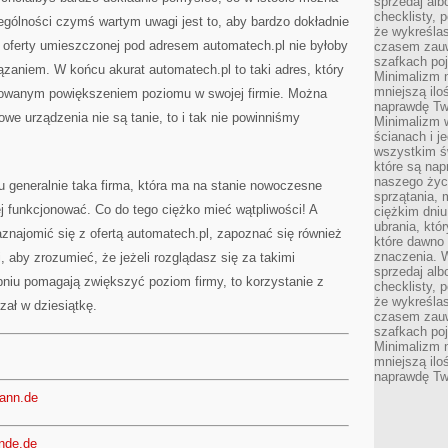
sprzedaj alb
checklisty, 
zególności czymś wartym uwagi jest to, aby bardzo dokładnie
że wykreślas
z oferty umieszczonej pod adresem automatech.pl nie byłoby
czasem zauw
szafkach poj
zaniem. W końcu akurat automatech.pl to taki adres, który
Minimalizm n
mniejszą ilo
owanym powiększeniem poziomu w swojej firmie. Można
naprawdę Tw
we urządzenia nie są tanie, to i tak nie powinniśmy
Minimalizm 
ścianach i j
wszystkim ś
które są nap
naszego życ
 generalnie taka firma, która ma na stanie nowoczesne
sprzątania, 
ej funkcjonować. Co do tego ciężko mieć wątpliwości! A
ciężkim dniu
ubrania, któ
znajomić się z ofertą automatech.pl, zapoznać się również
które dawno 
znaczenia. W
i, aby zrozumieć, że jeżeli rozglądasz się za takimi
sprzedaj alb
pniu pomagają zwiększyć poziom firmy, to korzystanie z
checklisty, 
że wykreślas
zał w dziesiątkę.
czasem zauw
szafkach poj
Minimalizm n
mniejszą ilo
naprawdę Tw
mann.de
ande.de