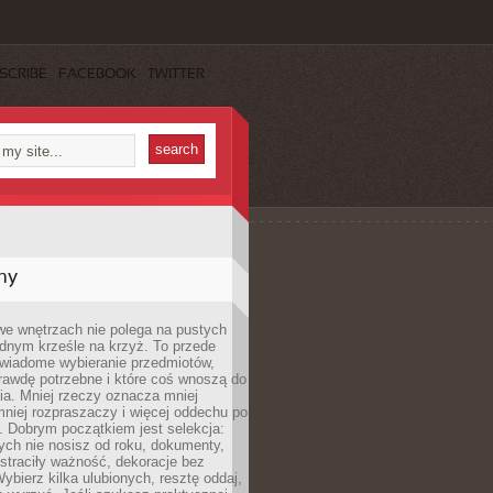
SCRIBE
FACEBOOK
TWITTER
my
we wnętrzach nie polega na pustych
ednym krześle na krzyż. To przede
wiadome wybieranie przedmiotów,
rawdę potrzebne i które coś wnoszą do
ia. Mniej rzeczy oznacza mniej
mniej rozpraszaczy i więcej oddechu po
. Dobrym początkiem jest selekcja:
rych nie nosisz od roku, dokumenty,
straciły ważność, dekoracje bez
ybierz kilka ulubionych, resztę oddaj,