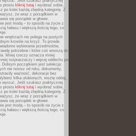
o wyrzuć. Jeśli szukasz praktycznej
po prostu
kliknij tutaj
i wyobraź sobie,
z po kolei każdą zbędną kategorię. Z
ażysz, że wraz z porządkiem w
awia się porządek w głowie.
ie jest modą – to sposób na życie z
ścią hałasu i większą ilością tego, co
oje.
we wnętrzach nie polega na pustych
ednym krześle na krzyż. To przede
wiadome wybieranie przedmiotów,
rawdę potrzebne i które coś wnoszą do
ia. Mniej rzeczy oznacza mniej
mniej rozpraszaczy i więcej oddechu po
. Dobrym początkiem jest selekcja:
rych nie nosisz od roku, dokumenty,
straciły ważność, dekoracje bez
ybierz kilka ulubionych, resztę oddaj,
o wyrzuć. Jeśli szukasz praktycznej
po prostu
kliknij tutaj
i wyobraź sobie,
z po kolei każdą zbędną kategorię. Z
ażysz, że wraz z porządkiem w
awia się porządek w głowie.
ie jest modą – to sposób na życie z
ścią hałasu i większą ilością tego, co
oje.