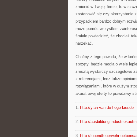
zmienić w Twojej firmie, to w szc
zastanowić się czy skorzystanie 
przypadkiem bardzo dobrym rozwią
może pomóc wszystkim zainteres
śmiało powiedzieć, że chociaż tako
narzekać.
Choćby z tego powodu, że w końcu
sprzęty, będzie mogła o wiele lepi
zresztą wystarczy szczegółowo za
z referencjami, lecz także opiniam
rozwiązaniami, które w dużym sto
akurat owej oferty to prawdziwy str
1.
http://ylan-van-de-hoge-laer.de
2.
http://ausbildung-industriekauf
3.
http://jugendfeuerwehr-gelbens