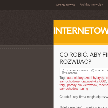
Archiwalne wpisy
Strona główna
INTERNETOW
CO ROBIĆ, ABY F
ROZWIJAĆ?
POSTED BY ADMIN
POSTED ON
WYŁĄCZONA
Tagi:
auta elektryczne i hybrydy
,
b
samochodowe
,
diagnostyka OBD
,
felgi
,
porady dla kierowców
,
recenz
samochodów
,
tuning
Co robić, aby firma mogła się rozw
Należy wiedzieć, że jeśli w istoc