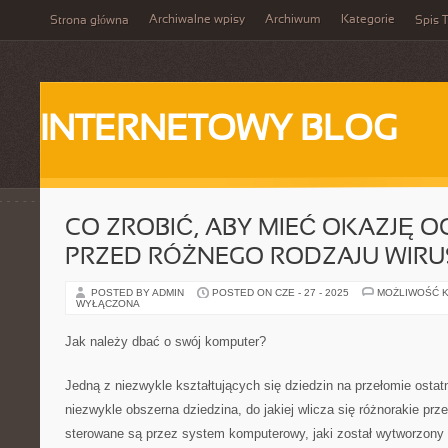
Archiwalne wpisy
Archiwum
Kategorie
Strona główna
Spis T
INTERNETOWY BLOG
CO ZROBIĆ, ABY MIEĆ OKAZJĘ O
PRZED RÓŻNEGO RODZAJU WIRU
POSTED BY ADMIN
POSTED ON CZE - 27 - 2025
MOŻLIWOŚĆ 
WYŁĄCZONA
Jak należy dbać o swój komputer?
Jedną z niezwykle kształtujących się dziedzin na przełomie ostatni
niezwykle obszerna dziedzina, do jakiej wlicza się różnorakie prz
sterowane są przez system komputerowy, jaki został wytworzony 