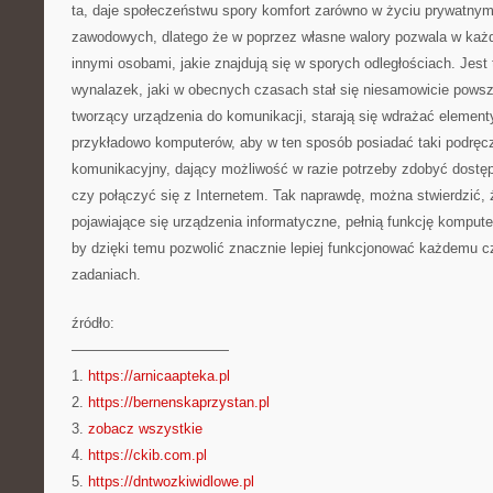
ta, daje społeczeństwu spory komfort zarówno w życiu prywatnym
zawodowych, dlatego że w poprzez własne walory pozwala w każd
innymi osobami, jakie znajdują się w sporych odległościach. Jes
wynalazek, jaki w obecnych czasach stał się niesamowicie powsz
tworzący urządzenia do komunikacji, starają się wdrażać element
przykładowo komputerów, aby w ten sposób posiadać taki podręc
komunikacyjny, dający możliwość w razie potrzeby zdobyć dostęp d
czy połączyć się z Internetem. Tak naprawdę, można stwierdzić,
pojawiające się urządzenia informatyczne, pełnią funkcję kompute
by dzięki temu pozwolić znacznie lepiej funkcjonować każdemu c
zadaniach.
źródło:
———————————
1.
https://arnicaapteka.pl
2.
https://bernenskaprzystan.pl
3.
zobacz wszystkie
4.
https://ckib.com.pl
5.
https://dntwozkiwidlowe.pl