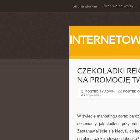
Archiwalne wpisy
Strona główna
INTERNETOW
CZEKOLADKI RE
NA PROMOCJĘ TW
POSTED BY ADMIN
POSTED ON
WYŁĄCZONA
W świecie marketingu coraz bardzi
doceniamy, jak słodkie i przyjem
Zastanawialiście się kiedyś, co ł
odrobiną czekoladowego luksusu? 