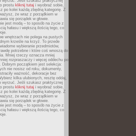
o wyrzuć. Jeśli szukasz praktycznej
po prostu
kliknij tutaj
i wyobraź sobie,
z po kolei każdą zbędną kategorię. Z
ażysz, że wraz z porządkiem w
awia się porządek w głowie.
ie jest modą – to sposób na życie z
ścią hałasu i większą ilością tego, co
oje.
we wnętrzach nie polega na pustych
ednym krześle na krzyż. To przede
wiadome wybieranie przedmiotów,
rawdę potrzebne i które coś wnoszą do
ia. Mniej rzeczy oznacza mniej
mniej rozpraszaczy i więcej oddechu po
. Dobrym początkiem jest selekcja:
rych nie nosisz od roku, dokumenty,
straciły ważność, dekoracje bez
ybierz kilka ulubionych, resztę oddaj,
o wyrzuć. Jeśli szukasz praktycznej
po prostu
kliknij tutaj
i wyobraź sobie,
z po kolei każdą zbędną kategorię. Z
ażysz, że wraz z porządkiem w
awia się porządek w głowie.
ie jest modą – to sposób na życie z
ścią hałasu i większą ilością tego, co
oje.