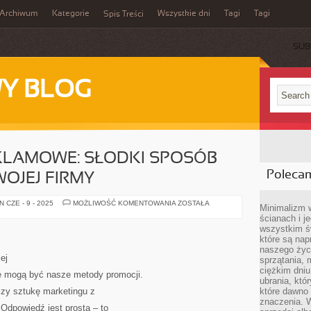
Archiwum
Kategorie
Wszystkie dni
Tagi
Tagi
Spis Treści
SUB
Y BLOG
KLAMOWE: SŁODKI SPOSÓB
Poleca
OJEJ FIRMY
CZEKOLADKI
 CZE - 9 - 2025
MOŻLIWOŚĆ KOMENTOWANIA
ZOSTAŁA
Minimalizm 
REKLAMOWE:
ścianach i j
SŁODKI
SPOSÓB
wszystkim ś
NA
które są nap
PROMOCJĘ
TWOJEJ
naszego życ
FIRMY
ej
sprzątania, 
ciężkim dniu
ne mogą być nasze metody promocji.
ubrania, któ
ączy sztukę marketingu z
które dawno 
znaczenia. W
Odpowiedź jest prosta – to