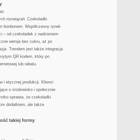
y
raz
ych rozwiązań. Czekoladki
łym bonbonem. Współczesny rynek
ci – od czekoladek z nadzieniem
czne wersje bez cukru, aż po
zje. Trendem jest także integracja
ukrytym QR kodem, który po
ernetowej lub rabatu.
 i etycznej produkcji. Klienci
jące o środowisko i społecznie
stko sprawia, że czekoladki
kim dodatkiem, ale także
ość takiej formy