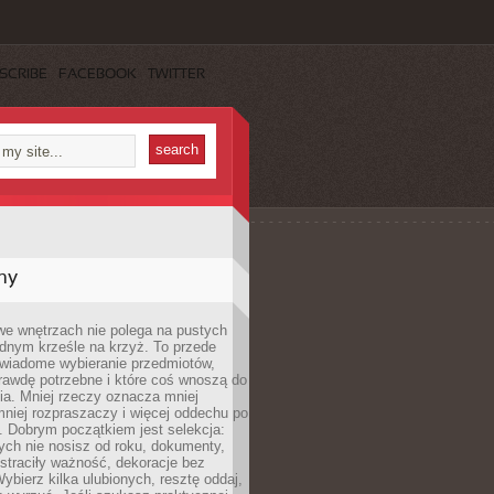
SCRIBE
FACEBOOK
TWITTER
my
we wnętrzach nie polega na pustych
ednym krześle na krzyż. To przede
wiadome wybieranie przedmiotów,
rawdę potrzebne i które coś wnoszą do
ia. Mniej rzeczy oznacza mniej
mniej rozpraszaczy i więcej oddechu po
. Dobrym początkiem jest selekcja:
rych nie nosisz od roku, dokumenty,
straciły ważność, dekoracje bez
ybierz kilka ulubionych, resztę oddaj,