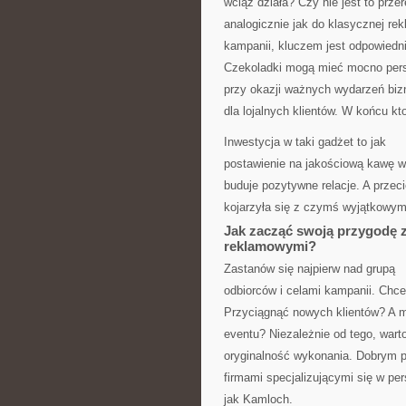
wciąż działa? Czy nie jest to prz
analogicznie jak do klasycznej rek
kampanii, kluczem jest odpowiedni
Czekoladki mogą mieć mocno pers
przy okazji ważnych wydarzeń bi
dla lojalnych klientów. W końcu kt
Inwestycja w taki gadżet to jak
postawienie na jakościową kawę w 
buduje pozytywne relacje. A przec
kojarzyła się z czymś wyjątkowy
Jak zacząć swoją przygodę 
reklamowymi?
Zastanów się najpierw nad grupą
odbiorców i celami kampanii. Chc
Przyciągnąć nowych klientów? A 
eventu? Niezależnie od tego, warto
oryginalność wykonania. Dobrym 
firmami specjalizującymi się w per
jak Kamloch.