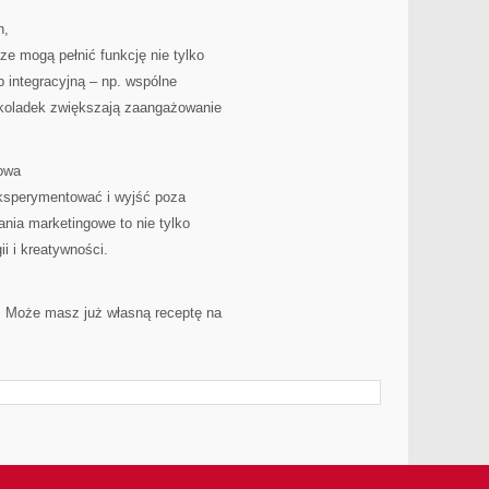
h,
e mogą pełnić funkcję nie tylko
b integracyjną – np. wspólne
ekoladek zwiększają zaangażowanie
towa
eksperymentować i wyjść poza
nia marketingowe to nie tylko
i i kreatywności.
 Może masz już własną receptę na