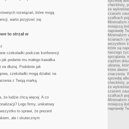
sprzedaj alb
checklisty, 
że wykreślas
ktownych rozwiązań, które mogą
czasem zauw
szafkach poj
ncji, warto przyjrzeć się
Minimalizm n
mniejszą ilo
naprawdę Tw
we to strzał w
Minimalizm 
ścianach i j
wszystkim ś
sz
które są nap
naszego życ
wane czekoladki podczas konferencji
sprzątania, 
o jak podanie mu małego kawałka
ciężkim dniu
ubrania, któ
i na dłużej. Podobnie jak
które dawno 
ngowa, czekoladki mogą działać na
znaczenia. W
sprzedaj alb
rzenia z Twoją marką.
checklisty, 
że wykreślas
czasem zauw
szafkach poj
, że ludzie chcą więcej. A co
Minimalizm n
nalizacji? Logo firmy, unikatowy
mniejszą ilo
naprawdę Tw
wszystko to sprawi, że prezent
inkiem, ale i skutecznym