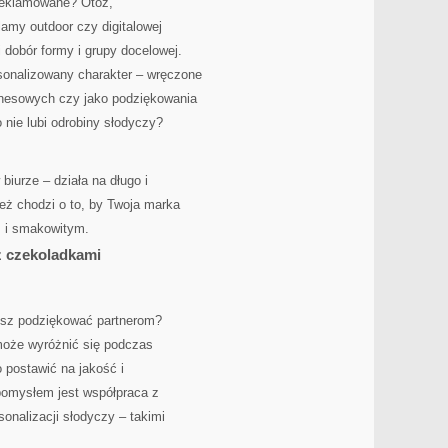
ereklamowane? Otóż,
lamy outdoor czy digitalowej
 dobór formy i grupy docelowej.
onalizowany charakter – wręczone
znesowych czy jako podziękowania
o nie lubi odrobiny słodyczy?
biurze – działa na długo i
ież chodzi o to, by Twoja marka
m i smakowitym.
z czekoladkami
esz podziękować partnerom?
może wyróżnić się podczas
 postawić na jakość i
pomysłem jest współpraca z
sonalizacji słodyczy – takimi