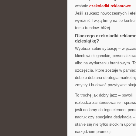
właśnie
czekoladki reklamowe
.
Jeśli szukasz nowoczesnych i efe
wyróżnić Twoją firmę na tle konkure
temu trendowi bliżej.
Dlaczego czekoladki reklamo
dziesiątkę?
Wyobraź sobie sytuację – wręcza
klientowi eleganckie, personalizo
albo na wydarzeniu branżowym. T
szczęścia, które zostaje w pamięc
dobrze dobrana strategia marketi
zmysły i budować pozytywne skoja
To trochę jak dobry jazz – powoli
rozbudza zainteresowanie i sprawia
jeśli dodamy do tego element perso
nadruk czy specjalna dedykacja – 
stanie się nie tylko słodkim upom
narzędziem promocji.