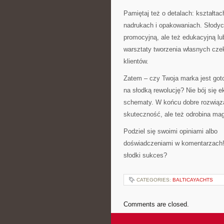
Pamiętaj też o detalach: kształtac
nadrukach i opakowaniach. Słodycz
promocyjną, ale też edukacyjną lu
warsztaty tworzenia własnych cz
klientów.
Zatem – czy Twoja marka jest go
na słodką rewolucję? Nie bój się 
schematy. W końcu dobre rozwiąza
skuteczność, ale też odrobina magi
Podziel się swoimi opiniami albo
doświadczeniami w komentarzach!
słodki sukces?
CATEGORIES:
BALTICAYACHTS
Comments are closed.