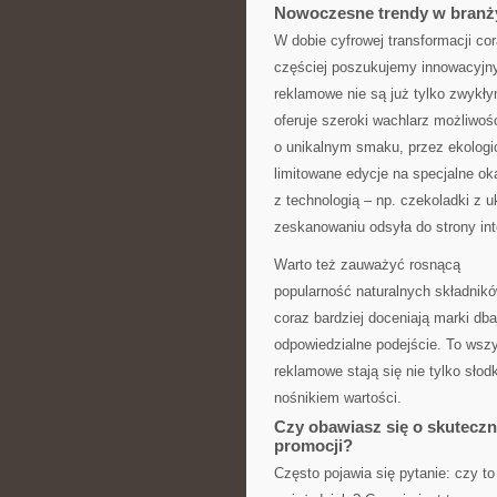
Nowoczesne trendy w branż
W dobie cyfrowej transformacji co
częściej poszukujemy innowacyjn
reklamowe nie są już tylko zwyk
oferuje szeroki wachlarz możliwoś
o unikalnym smaku, przez ekologi
limitowane edycje na specjalne oka
z technologią – np. czekoladki z 
zeskanowaniu odsyła do strony int
Warto też zauważyć rosnącą
popularność naturalnych składników
coraz bardziej doceniają marki dba
odpowiedzialne podejście. To wszy
reklamowe stają się nie tylko słod
nośnikiem wartości.
Czy obawiasz się o skuteczn
promocji?
Często pojawia się pytanie: czy to