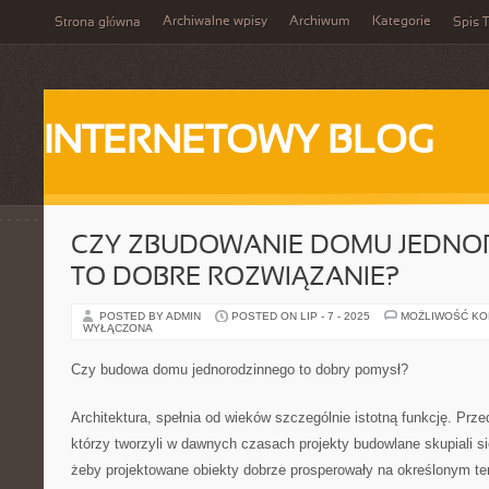
Archiwalne wpisy
Archiwum
Kategorie
Strona główna
Spis T
INTERNETOWY BLOG
CZY ZBUDOWANIE DOMU JEDNO
TO DOBRE ROZWIĄZANIE?
POSTED BY ADMIN
POSTED ON LIP - 7 - 2025
MOŻLIWOŚĆ K
WYŁĄCZONA
Czy budowa domu jednorodzinnego to dobry pomysł?
Architektura, spełnia od wieków szczególnie istotną funkcję. Pr
którzy tworzyli w dawnych czasach projekty budowlane skupiali s
żeby projektowane obiekty dobrze prosperowały na określonym tere