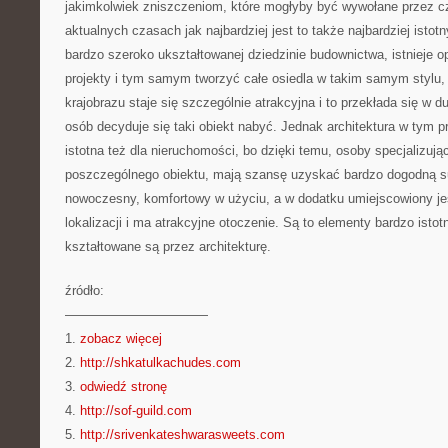
jakimkolwiek zniszczeniom, które mogłyby być wywołane przez c
aktualnych czasach jak najbardziej jest to także najbardziej istotn
bardzo szeroko ukształtowanej dziedzinie budownictwa, istnieje o
projekty i tym samym tworzyć całe osiedla w takim samym stylu, 
krajobrazu staje się szczególnie atrakcyjna i to przekłada się w d
osób decyduje się taki obiekt nabyć. Jednak architektura w tym 
istotna też dla nieruchomości, bo dzięki temu, osoby specjalizuj
poszczególnego obiektu, mają szansę uzyskać bardzo dogodną sum
nowoczesny, komfortowy w użyciu, a w dodatku umiejscowiony jes
lokalizacji i ma atrakcyjne otoczenie. Są to elementy bardzo istot
kształtowane są przez architekturę.
źródło:
———————————
1.
zobacz więcej
2.
http://shkatulkachudes.com
3.
odwiedź stronę
4.
http://sof-guild.com
5.
http://srivenkateshwarasweets.com