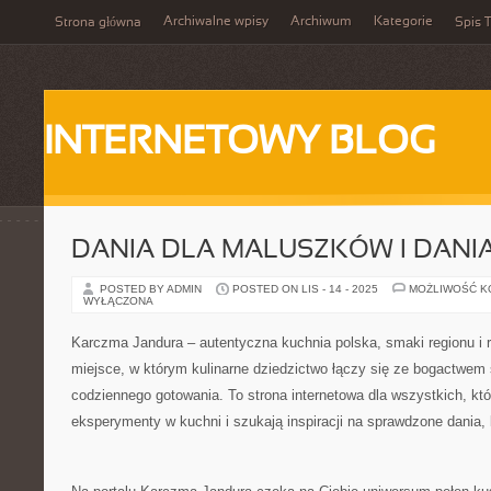
Archiwalne wpisy
Archiwum
Kategorie
Strona główna
Spis T
INTERNETOWY BLOG
DANIA DLA MALUSZKÓW I DANIA
POSTED BY ADMIN
POSTED ON LIS - 14 - 2025
MOŻLIWOŚĆ 
WYŁĄCZONA
Karczma Jandura – autentyczna kuchnia polska, smaki regionu i r
miejsce, w którym kulinarne dziedzictwo łączy się ze bogactwem 
codziennego gotowania. To strona internetowa dla wszystkich, któ
eksperymenty w kuchni i szukają inspiracji na sprawdzone dania, k