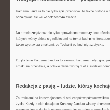
Karczma Jandura to nie tylko spis przepisów. To także historia o 
odnajdywać się we współczesnym świecie.
Na stronie znajdziesz nie tylko sprawdzone receptury, lecz równi
których twórcy dzielą się refleksjami na temat kuchni w literaturze,
także wypraw za smakami, od Toskanii po kuchnię azjatycką.
Dzięki temu Karczma Jandura to zarówno karczma tradycyjna, jak 
smaki się przenikają, a polskie dania tworzą duet z śródziemnom
Redakcja z pasją – ludzie, którzy koch
Za treściami na karczmajandura.pl stoi zespół współpracowników, 
życia. Każdy z nich dodaje do Karczmy Jandura własny charakter:
przypraw, inni o daniach ekspresowych, jeszcze inni o wypiekac