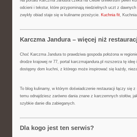
Na portalu Karczma Jandura czeka na Ciebie uniwersum pełen k
odcieni i tekstur, które przypominają niedzielnych uczt z dawnych 
zwykły obiad staje się w kulinarne przeżycie.
Kuchnia fit
, Kuchnia 
Karczma Jandura – więcej niż restaurac
Choć Karczma Jandura to prawdziwa gospoda położona w regioni
drodze krajowej nr 77, portal karczmajandura.pl rozszerza tę ideę
dostępny dom kuchni, z którego może inspirować się każdy, nieza
To blog kulinarny, w którym doświadczenie restauracji łączy się 
temu odnajdziesz zarówno dania znane z karczemnych stołów, jak
szybkie danie dla zabieganych.
Dla kogo jest ten serwis?