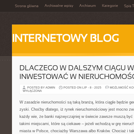
Archiwalne wpisy
Archiwum
Kategorie
Strona główna
Spis T
INTERNETOWY BLOG
DLACZEGO W DALSZYM CIĄGU 
INWESTOWAĆ W NIERUCHOMOŚC
POSTED BY ADMIN
POSTED ON LIP - 8 - 2025
MOŻLIWOŚĆ K
WYŁĄCZONA
W zasadzie nieruchomości są taką branżą, która ciągle będzie g
zyski. Choćby dlatego, iż rynek nieruchomościowy jest mocno zw
każdy wie, że banki najzwyczajniej w świecie zawsze muszą być 
takimi miejscami, które są ciekawe – jeżeli wchodzą w grę nieru
miasta w Polsce, chociażby Warszawa albo Kraków. Chociaż i ta