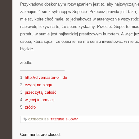
Przykładowo doskonałym rozwiązaniem jest to, aby najzwyczajnie
zaznajomić się z sytuacją w Sopocie. Przecież prawda jest taka,
miejsc, które choć małe, to jednakowoż w autentycznie wszystk
naprawdę liczyć na to, że sporo zyskamy. Przecież Sopot to mias
przodu, w sumie jest najbardziej prestiżowym kurortem. A więc j
osoba, która sądzi, że obecnie nie ma sensu inwestować w nieruc
błędzie.
źródło:
———————————
1.
http://divemaster-olli.de
2.
czytaj na blogu
3.
przeczytaj całość
4.
więcej informacji
5.
źródło
CATEGORIES:
TRENING SIŁOWY
Comments are closed.