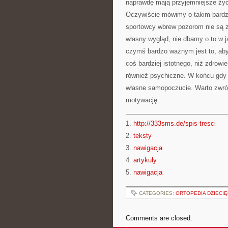
naprawdę mają przyjemniejsze życi
Oczywiście mówimy o takim bardz
sportowcy wbrew pozorom nie są z
własny wygląd, nie dbamy o to w j
czymś bardzo ważnym jest to, ab
coś bardziej istotnego, niż zdrowi
również psychiczne. W końcu gdy 
własne samopoczucie. Warto zwró
motywację.
1.
http://333sms.de/spis-tresci
2.
teksty
3.
nawigacja
4.
artykuly
5.
nawigacja
CATEGORIES:
ORTOPEDIA DZIECI
Comments are closed.