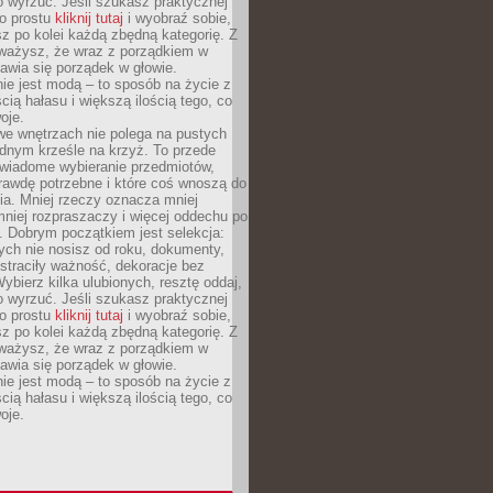
o wyrzuć. Jeśli szukasz praktycznej
po prostu
kliknij tutaj
i wyobraź sobie,
z po kolei każdą zbędną kategorię. Z
ażysz, że wraz z porządkiem w
awia się porządek w głowie.
ie jest modą – to sposób na życie z
ścią hałasu i większą ilością tego, co
oje.
we wnętrzach nie polega na pustych
ednym krześle na krzyż. To przede
wiadome wybieranie przedmiotów,
rawdę potrzebne i które coś wnoszą do
ia. Mniej rzeczy oznacza mniej
mniej rozpraszaczy i więcej oddechu po
. Dobrym początkiem jest selekcja:
rych nie nosisz od roku, dokumenty,
straciły ważność, dekoracje bez
ybierz kilka ulubionych, resztę oddaj,
o wyrzuć. Jeśli szukasz praktycznej
po prostu
kliknij tutaj
i wyobraź sobie,
z po kolei każdą zbędną kategorię. Z
ażysz, że wraz z porządkiem w
awia się porządek w głowie.
ie jest modą – to sposób na życie z
ścią hałasu i większą ilością tego, co
oje.