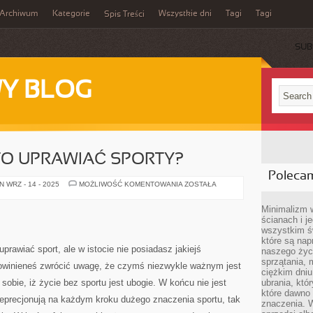
Archiwum
Kategorie
Wszystkie dni
Tagi
Tagi
Spis Treści
SUB
Y BLOG
O UPRAWIAĆ SPORTY?
Poleca
DLACZEGO
 WRZ - 14 - 2025
MOŻLIWOŚĆ KOMENTOWANIA
ZOSTAŁA
WARTO
UPRAWIAĆ
SPORTY?
Minimalizm 
ścianach i j
wszystkim ś
które są nap
uprawiać sport, ale w istocie nie posiadasz jakiejś
naszego życ
sprzątania, 
owinieneś zwrócić uwagę, że czymś niezwykle ważnym jest
ciężkim dniu
sobie, iż życie bez sportu jest ubogie. W końcu nie jest
ubrania, któ
które dawno 
 deprecjonują na każdym kroku dużego znaczenia sportu, tak
znaczenia. W