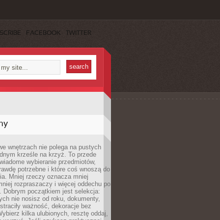
SCRIBE
FACEBOOK
TWITTER
my
we wnętrzach nie polega na pustych
ednym krześle na krzyż. To przede
wiadome wybieranie przedmiotów,
rawdę potrzebne i które coś wnoszą do
ia. Mniej rzeczy oznacza mniej
mniej rozpraszaczy i więcej oddechu po
. Dobrym początkiem jest selekcja:
rych nie nosisz od roku, dokumenty,
straciły ważność, dekoracje bez
ybierz kilka ulubionych, resztę oddaj,