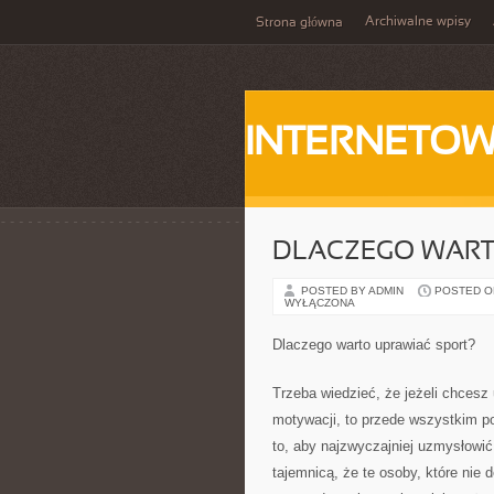
Archiwalne wpisy
Strona główna
INTERNETOW
DLACZEGO WART
POSTED BY ADMIN
POSTED ON
WYŁĄCZONA
Dlaczego warto uprawiać sport?
Trzeba wiedzieć, że jeżeli chcesz 
motywacji, to przede wszystkim p
to, aby najzwyczajniej uzmysłowić 
tajemnicą, że te osoby, które nie