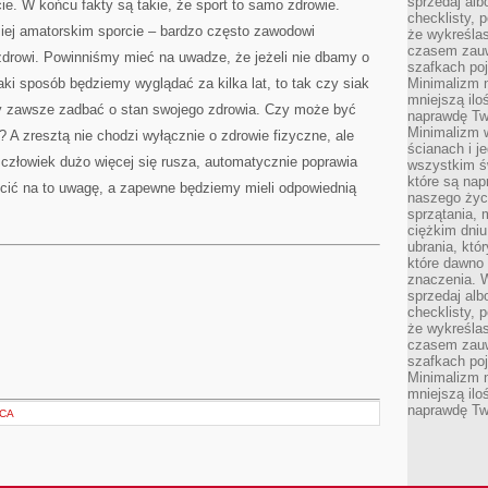
sprzedaj alb
e. W końcu fakty są takie, że sport to samo zdrowie.
checklisty, 
iej amatorskim sporcie – bardzo często zawodowi
że wykreślas
czasem zauw
drowi. Powinniśmy mieć na uwadze, że jeżeli nie dbamy o
szafkach poj
aki sposób będziemy wyglądać za kilka lat, to tak czy siak
Minimalizm n
mniejszą ilo
y zawsze zadbać o stan swojego zdrowia. Czy może być
naprawdę Tw
Minimalizm 
e? A zresztą nie chodzi wyłącznie o zdrowie fizyczne, ale
ścianach i j
człowiek dużo więcej się rusza, automatycznie poprawia
wszystkim ś
które są nap
cić na to uwagę, a zapewne będziemy mieli odpowiednią
naszego życ
sprzątania, 
ciężkim dniu
ubrania, któ
które dawno 
znaczenia. W
sprzedaj alb
checklisty, 
że wykreślas
czasem zauw
szafkach poj
Minimalizm n
mniejszą ilo
naprawdę Tw
ĘCA