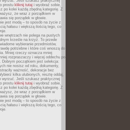
o wyrzuć. Jeśli szukasz praktycznej
po prostu
kliknij tutaj
i wyobraź sobie,
z po kolei każdą zbędną kategorię. Z
ażysz, że wraz z porządkiem w
awia się porządek w głowie.
ie jest modą – to sposób na życie z
ścią hałasu i większą ilością tego, co
oje.
we wnętrzach nie polega na pustych
ednym krześle na krzyż. To przede
wiadome wybieranie przedmiotów,
rawdę potrzebne i które coś wnoszą do
ia. Mniej rzeczy oznacza mniej
mniej rozpraszaczy i więcej oddechu po
. Dobrym początkiem jest selekcja:
rych nie nosisz od roku, dokumenty,
straciły ważność, dekoracje bez
ybierz kilka ulubionych, resztę oddaj,
o wyrzuć. Jeśli szukasz praktycznej
po prostu
kliknij tutaj
i wyobraź sobie,
z po kolei każdą zbędną kategorię. Z
ażysz, że wraz z porządkiem w
awia się porządek w głowie.
ie jest modą – to sposób na życie z
ścią hałasu i większą ilością tego, co
oje.