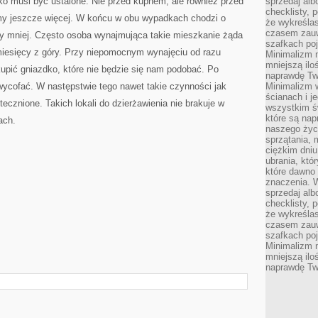
ko musi być ustalone. Nie przed kupnem, ale również przed
sprzedaj alb
checklisty, 
my jeszcze więcej. W końcu w obu wypadkach chodzi o
że wykreślas
czasem zauw
my mniej. Często osoba wynajmująca takie mieszkanie żąda
szafkach poj
 miesięcy z góry. Przy niepomocnym wynajęciu od razu
Minimalizm n
mniejszą ilo
upić gniazdko, które nie będzie się nam podobać. Po
naprawdę Tw
ycofać. W następstwie tego nawet takie czynności jak
Minimalizm 
ścianach i j
ecznione. Takich lokali do dzierżawienia nie brakuje w
wszystkim ś
które są nap
ach.
naszego życ
sprzątania, 
ciężkim dniu
ubrania, któ
które dawno 
znaczenia. W
sprzedaj alb
checklisty, 
że wykreślas
czasem zauw
szafkach poj
Minimalizm n
mniejszą ilo
naprawdę Tw