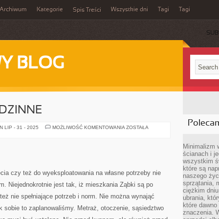
Archiwum
Kategorie
Wszystkie dni
Tagi
Tagi
Spis Treści
SUB
Y BLOG
DZINNE
Poleca
DOMKI
LIP - 31 - 2025
MOŻLIWOŚĆ KOMENTOWANIA
ZOSTAŁA
JEDNORODZINNE
Minimalizm 
ścianach i j
wszystkim ś
które są nap
ia czy też do wyeksploatowania na własne potrzeby nie
naszego życ
sprzątania, 
 Niejednokrotnie jest tak, iż mieszkania Ząbki są po
ciężkim dniu
też nie spełniające potrzeb i norm. Nie można wynająć
ubrania, któ
które dawno 
jak sobie to zaplanowaliśmy. Metraż, otoczenie, sąsiedztwo
znaczenia. W