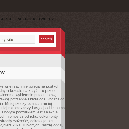
SCRIBE
FACEBOOK
TWITTER
my
we wnętrzach nie polega na pustych
ednym krześle na krzyż. To przede
wiadome wybieranie przedmiotów,
rawdę potrzebne i które coś wnoszą do
ia. Mniej rzeczy oznacza mniej
mniej rozpraszaczy i więcej oddechu po
. Dobrym początkiem jest selekcja:
rych nie nosisz od roku, dokumenty,
straciły ważność, dekoracje bez
ybierz kilka ulubionych, resztę oddaj,