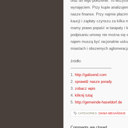
oraz do tego położenie. To wszyst
wynajęciem. Przy kupie analizuje
nasze finanse. Przy najmie płaci
kaucji i zapłaty czynszu za kilka
mamy prawo popaść w tarapaty i k
podpisaniu umowy nie można się w
najem muszą być racjonalnie uskut
miastach i obszernych aglomeracj
źródło:
———————————
1.
http://galisend.com
2.
sprawdź nasze porady
3.
zobacz wpis
4.
kliknij tutaj
5.
http://gemeinde-haseldorf.de
CATEGORIES:
DANIA WEGAŃSKIE
Comments are closed.