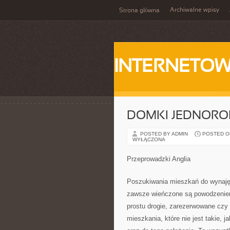
Archiwalne wpisy
Strona główna
INTERNETOW
DOMKI JEDNORO
POSTED BY ADMIN
POSTED ON 
WYŁĄCZONA
Przeprowadzki Anglia
Poszukiwania mieszkań do wynajęc
zawsze wieńczone są powodzeniem.
prostu drogie, zarezerwowane czy 
mieszkania, które nie jest takie, 