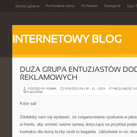
Archiwalne wpisy
Archiwum
Kategorie
Strona główna
Spis T
INTERNETOWY BLOG
DUŻA GRUPA ENTUZJASTÓW D
REKLAMOWYCH
POSTED BY ADMIN
POSTED ON LIP - 11 - 2025
MOŻLIWOŚĆ K
WYŁĄCZONA
Kolor sali
Zdołałoby nam się wydawać, że zorganizowanie spotkania w jakiej
w hotelu, aby omówić ważne sprawy dotyczące na przykład podpi
kontraktu dla dużej liczby osób to bagatela. Jakkolwiek to nic s