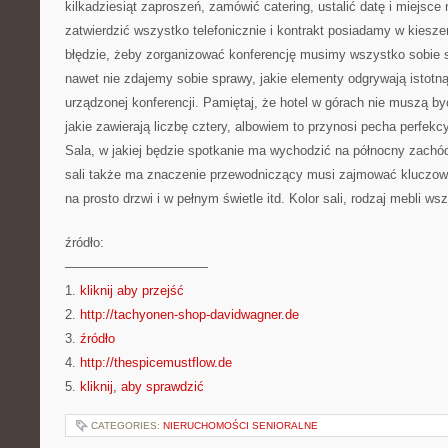
kilkadziesiąt zaproszeń, zamówić catering, ustalić datę i miejsc
zatwierdzić wszystko telefonicznie i kontrakt posiadamy w kiesze
błędzie, żeby zorganizować konferencję musimy wszystko sobie 
nawet nie zdajemy sobie sprawy, jakie elementy odgrywają istot
urządzonej konferencji. Pamiętaj, że hotel w górach nie muszą b
jakie zawierają liczbę cztery, albowiem to przynosi pecha perfekc
Sala, w jakiej będzie spotkanie ma wychodzić na północny zachó
sali także ma znaczenie przewodniczący musi zajmować kluczow
na prosto drzwi i w pełnym świetle itd. Kolor sali, rodzaj mebli 
źródło:
———————————
1.
kliknij aby przejść
2.
http://tachyonen-shop-davidwagner.de
3.
źródło
4.
http://thespicemustflow.de
5.
kliknij, aby sprawdzić
CATEGORIES:
NIERUCHOMOŚCI SENIORALNE