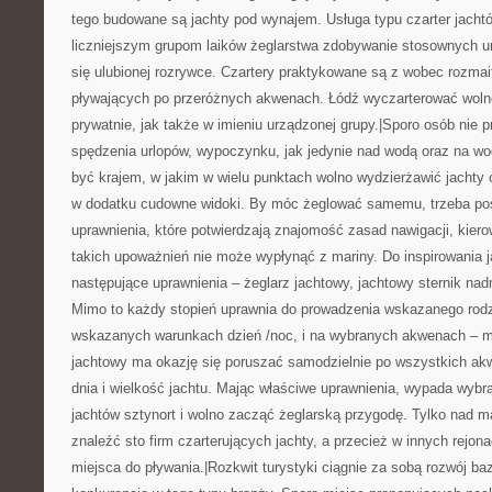
tego budowane są jachty pod wynajem. Usługa typu czarter jacht
liczniejszym grupom laików żeglarstwa zdobywanie stosownych u
się ulubionej rozrywce. Czartery praktykowane są z wobec rozmai
pływających po przeróżnych akwenach. Łódź wyczarterować wolno
prywatnie, jak także w imieniu urządzonej grupy.|Sporo osób nie p
spędzenia urlopów, wypoczynku, jak jedynie nad wodą oraz na w
być krajem, w jakim w wielu punktach wolno wydzierżawić jachty 
w dodatku cudowne widoki. By móc żeglować samemu, trzeba po
uprawnienia, które potwierdzają znajomość zasad nawigacji, kier
takich upoważnień nie może wypłynąć z mariny. Do inspirowania 
następujące uprawnienia – żeglarz jachtowy, jachtowy sternik nad
Mimo to każdy stopień uprawnia do prowadzenia wskazanego rodza
wskazanych warunkach dzień /noc, i na wybranych akwenach – mor
jachtowy ma okazję się poruszać samodzielnie po wszystkich ak
dnia i wielkość jachtu. Mając właściwe uprawnienia, wypada wybra
jachtów sztynort i wolno zacząć żeglarską przygodę. Tylko nad 
znaleźć sto firm czarterujących jachty, a przecież w innych rejona
miejsca do pływania.|Rozkwit turystyki ciągnie za sobą rozwój ba