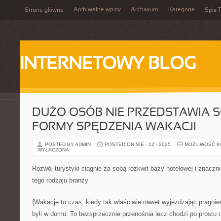
Archiwalne wpisy
Archiwum
Kategorie
Strona główna
Spis T
INTERNETOWY BLOG
DUŻO OSÓB NIE PRZEDSTAWIA SO
FORMY SPĘDZENIA WAKACJI
POSTED BY ADMIN
POSTED ON SIE - 12 - 2025
MOŻLIWOŚĆ 
WYŁĄCZONA
Rozwój turystyki ciągnie za sobą rozkwit bazy hotelowej i znacz
tego rodzaju branży
{Wakacje to czas, kiedy tak właściwie nawet wyjeżdżając pragni
byli w domu. To bezsprzecznie przenośnia lecz chodzi po prostu 