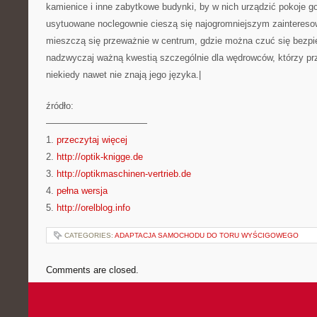
kamienice i inne zabytkowe budynki, by w nich urządzić pokoje go
usytuowane noclegownie cieszą się najogromniejszym zainteres
mieszczą się przeważnie w centrum, gdzie można czuć się bezpi
nadzwyczaj ważną kwestią szczególnie dla wędrowców, którzy prz
niekiedy nawet nie znają jego języka.|
źródło:
———————————
1.
przeczytaj więcej
2.
http://optik-knigge.de
3.
http://optikmaschinen-vertrieb.de
4.
pełna wersja
5.
http://orelblog.info
CATEGORIES:
ADAPTACJA SAMOCHODU DO TORU WYŚCIGOWEGO
Comments are closed.