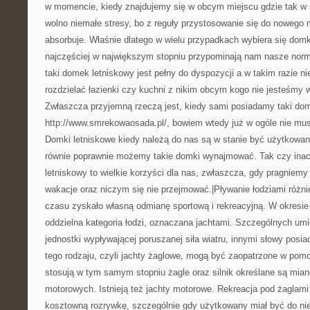
w momencie, kiedy znajdujemy się w obcym miejscu gdzie tak w
wolno niemałe stresy, bo z reguły przystosowanie się do nowego 
absorbuje. Właśnie dlatego w wielu przypadkach wybiera się domki
najczęściej w największym stopniu przypominają nam nasze norm
taki domek letniskowy jest pełny do dyspozycji a w takim razie n
rozdzielać łazienki czy kuchni z nikim obcym kogo nie jesteśmy 
Zwłaszcza przyjemną rzeczą jest, kiedy sami posiadamy taki do
http://www.smrekowaosada.pl/, bowiem wtedy już w ogóle nie musi
Domki letniskowe kiedy należą do nas są w stanie być użytkowan
równie poprawnie możemy takie domki wynajmować. Tak czy ina
letniskowy to wielkie korzyści dla nas, zwłaszcza, gdy pragniemy
wakacje oraz niczym się nie przejmować.|Pływanie łodziami różn
czasu zyskało własną odmianę sportową i rekreacyjną. W okresie 
oddzielna kategoria łodzi, oznaczana jachtami. Szczególnych umi
jednostki wypływającej poruszanej siła wiatru, innymi słowy posi
tego rodzaju, czyli jachty żaglowe, mogą być zaopatrzone w pomo
stosują w tym samym stopniu żagle oraz silnik określane są mia
motorowych. Istnieją też jachty motorowe. Rekreacja pod żaglami
kosztowną rozrywkę, szczególnie gdy użytkowany miał być do nie