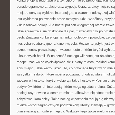
konkurencję w tego typu branży. Sporo miejsc proponujących noc
ponadprogramowe atrakcje oraz wygody. Coraz atrakcyjniejsze są 
miejscu ceny są wybitnie interesujące, a warunki nadzwyczaj wła
jest wybierana przeważnie przez młodych ludzi, wspólnoty przyjaci
kilkuosobowe pokoje. Ale hostel poznań w ogromnej ofercie zawi
jakie sprawdzają się doskonale dla par, małżeństw czy po prost
osób. Znaczna konkurencja na rynku noclegowni powoduje, że cen
niesłychanie atrakcyjne, a kanon wysoki. Rozwój turystyki jest o
biznesmenów prowadzących własne hostele, które turyści wybiera
luksusowych hoteli. W należność noclegu wliczone jest śniadanie
recepcji zaś wolno wyekwipować się z plany miasta, rozkład komun
spis miejsc, jakie warto ujrzeć.|To, co przyciąga turystów do mie
wszystkim zabytki, które można podziwiać chodząc starymi ulicz
wieczór w hostelu. Turyści wybierają takie hostele w Poznaniu, że
budynków, które ich interesują i które mogą oglądać z okna. Duża
noclegi usytuowane w centrum miasta, albowiem niejednokrotnie 
zabytkowej kamienicy. Takie nocleg w poznaniu radują się niezwy
mierze wśród zagranicznych podróżników, którzy stawiają w główn
olśniewającą atmosferę miejsca. Wskutek tego także wielu właścic