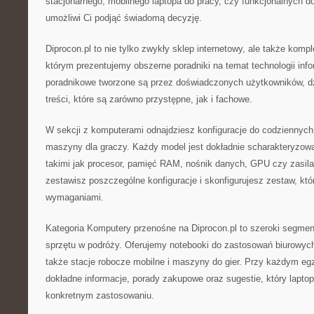
stacjonarnego, mobilnego laptopa do pracy, czy funkcjonalnych d
umożliwi Ci podjąć świadomą decyzję.
Diprocon.pl to nie tylko zwykły sklep internetowy, ale także kom
którym prezentujemy obszerne poradniki na temat technologii inf
poradnikowe tworzone są przez doświadczonych użytkowników, d
treści, które są zarówno przystępne, jak i fachowe.
W sekcji z komputerami odnajdziesz konfiguracje do codziennych
maszyny dla graczy. Każdy model jest dokładnie scharakteryzowa
takimi jak procesor, pamięć RAM, nośnik danych, GPU czy zasila
zestawisz poszczególne konfiguracje i skonfigurujesz zestaw, któ
wymaganiami.
Kategoria Komputery przenośne na Diprocon.pl to szeroki segment
sprzętu w podróży. Oferujemy notebooki do zastosowań biurowych,
także stacje robocze mobilne i maszyny do gier. Przy każdym eg
dokładne informacje, porady zakupowe oraz sugestie, który laptop 
konkretnym zastosowaniu.