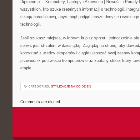
Diprocon.pl – Komputery, Laptopy i Akcesoria | Nowości i Porady I
wszystkich, kto szuka rzetelnych informacji o technologii. Integr
sekcją poradnikową, abyś mógł podjąć lepsze decyzje i wycis
technologii.
Jeśli szukasz miejsca, w którym kupisz sprzęt i jednocześnie si
serwis jest strzałem w dziesiątkę. Zaglądaj na stronę, aby dowied
korzystać z wiedzy ekspertów i ciągle ulepszać swój zestaw komp
przewodnik po świecie komputerów oraz zaufany sklep, który to
etapie.
CATEGORIES:
STYLIZACJE NA CO DZIEŃ
Comments are closed.