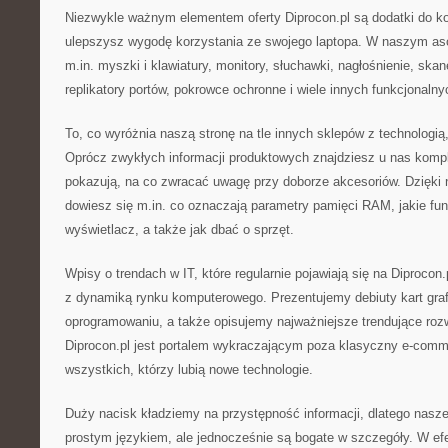
Niezwykle ważnym elementem oferty Diprocon.pl są dodatki do ko
ulepszysz wygodę korzystania ze swojego laptopa. W naszym aso
m.in. myszki i klawiatury, monitory, słuchawki, nagłośnienie, ska
replikatory portów, pokrowce ochronne i wiele innych funkcjonaln
To, co wyróżnia naszą stronę na tle innych sklepów z technologią,
Oprócz zwykłych informacji produktowych znajdziesz u nas kompl
pokazują, na co zwracać uwagę przy doborze akcesoriów. Dzięki
dowiesz się m.in. co oznaczają parametry pamięci RAM, jakie fu
wyświetlacz, a także jak dbać o sprzęt.
Wpisy o trendach w IT, które regularnie pojawiają się na Diprocon
z dynamiką rynku komputerowego. Prezentujemy debiuty kart gra
oprogramowaniu, a także opisujemy najważniejsze trendujące roz
Diprocon.pl jest portalem wykraczającym poza klasyczny e-commer
wszystkich, którzy lubią nowe technologie.
Duży nacisk kładziemy na przystępność informacji, dlatego nasze
prostym językiem, ale jednocześnie są bogate w szczegóły. W ef