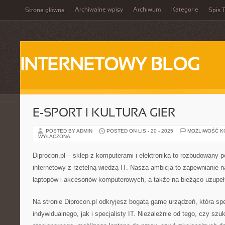
Archiwalne wpisy
Archiwum
Kategorie
Strona główna
Spis T
INTERNETOWY BLOG
E-SPORT I KULTURA GIER
POSTED BY ADMIN
POSTED ON LIS - 20 - 2025
MOŻLIWOŚĆ 
WYŁĄCZONA
Diprocon.pl – sklep z komputerami i elektroniką to rozbudowany po
internetowy z rzetelną wiedzą IT. Nasza ambicja to zapewnianie 
laptopów i akcesoriów komputerowych, a także na bieżąco uzupełn
Na stronie Diprocon.pl odkryjesz bogatą gamę urządzeń, która spe
indywidualnego, jak i specjalisty IT. Niezależnie od tego, czy s