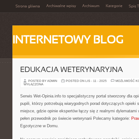
Archiwalne wpisy
Archiwum
Kategorie
Strona główna
Spis T
INTERNETOWY BLOG
EDUKACJA WETERYNARYJNA
POSTED BY ADMIN
POSTED ON LIS - 11 - 2025
MOŻLIWOŚĆ K
WYŁĄCZONA
Serwis Wet-Opinia.info to specjalistyczny portal stworzony dla o
pupili, którzy potrzebują wiarygodnych porad dotyczących opieki
miejsce, gdzie opinie ekspertów łączy się z realnymi dylematami w
pełen przewodnik po świecie weterynarii Polecamy kategorie:
Praw
Egzotyczne w Domu.