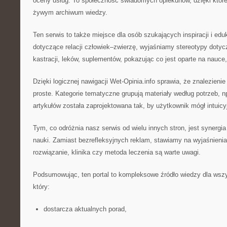
oceny usług. To społeczność świadomych opiekunów, dzięki której
żywym archiwum wiedzy.
Ten serwis to także miejsce dla osób szukających inspiracji i edu
dotyczące relacji człowiek–zwierzę, wyjaśniamy stereotypy dotyc
kastracji, leków, suplementów, pokazując co jest oparte na nauce
Dzięki logicznej nawigacji Wet-Opinia.info sprawia, że znalezieni
proste. Kategorie tematyczne grupują materiały według potrzeb, n
artykułów została zaprojektowana tak, by użytkownik mógł intuicy
Tym, co odróżnia nasz serwis od wielu innych stron, jest synergia
nauki. Zamiast bezrefleksyjnych reklam, stawiamy na wyjaśnieni
rozwiązanie, klinika czy metoda leczenia są warte uwagi.
Podsumowując, ten portal to kompleksowe źródło wiedzy dla wszy
który:
dostarcza aktualnych porad,