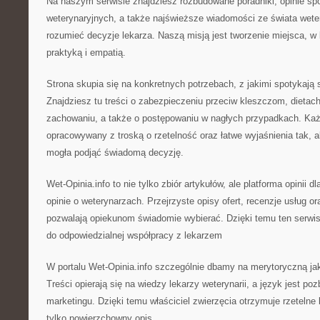
Na naszym serwisie znajdziesz rozbudowane poradniki, opinie sp
weterynaryjnych, a także najświeższe wiadomości ze świata wetery
rozumieć decyzje lekarza. Naszą misją jest tworzenie miejsca, w
praktyką i empatią.
Strona skupia się na konkretnych potrzebach, z jakimi spotykają 
Znajdziesz tu treści o zabezpieczeniu przeciw kleszczom, dietach
zachowaniu, a także o postępowaniu w nagłych przypadkach. Każd
opracowywany z troską o rzetelność oraz łatwe wyjaśnienia tak, 
mogła podjąć świadomą decyzję.
Wet-Opinia.info to nie tylko zbiór artykułów, ale platforma opinii 
opinie o weterynarzach. Przejrzyste opisy ofert, recenzje usług or
pozwalają opiekunom świadomie wybierać. Dzięki temu ten serwis
do odpowiedzialnej współpracy z lekarzem
W portalu Wet-Opinia.info szczególnie dbamy na merytoryczną ja
Treści opierają się na wiedzy lekarzy weterynarii, a język jest p
marketingu. Dzięki temu właściciel zwierzęcia otrzymuje rzeteln
tylko powierzchowny opis.