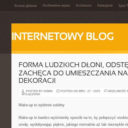
Archiwalne wpisy
Archiwum
Kategorie
Strona główna
Spis T
INTERNETOWY BLOG
FORMA LUDZKICH DŁONI, ODST
ZACHĘCA DO UMIESZCZANIA NA
DEKORACJI
POSTED BY ADMIN
POSTED ON WRZ - 27 - 2025
MOŻLIWOŚĆ 
WYŁĄCZONA
Make-up to wybitnie solidny
Make-up to bardzo wyśmienity sposób na to, by polepszyć osobis
urodę, wydobywając piękno, jakiego normalnie aż tak niezwykle ni