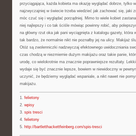
przyciągająca, każda kobieta ma okazję wyglądać dobrze, tylko 
najzwyczajniej w świecie trzeba wiedzieć jak zachować się, jaki z
móc czuć się i wyglądać porządniej. Mimo to wiele kobiet zastanaw
niej najlepszy i co tak ściśle mówiąc powinny robić, aby polepszy
na główny rzut oka jak pani wyciągnięta z katalogu gazety, która
tak bardzo, że normalnie nikt nie poznałby jej na ulicy. Makijaż 
Otóż są zwolenniczki nadzwyczaj efektownego uwidoczniania swoje
czas chodzą w niezmiernie dużym makijażu oraz takie panie, któr
urodę, co wielokrotnie ma znacznie poprawniejsze rezultaty. Lekk
wydaje się być znacznie lepsze, bowiem w niewidoczny w pewny
uczynić, że będziemy wyglądać wspaniale, a nikt nawet nie pomyś
makijażu.
1.
felietony
2.
wpisy
3.
spis tresci
4.
felietony
5.
http://bartletthackettfeinberg.com/spis-tresci