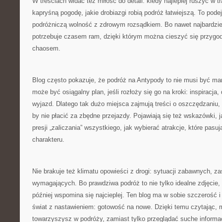
W treściach widać też miłość do detali: kiedy najlepiej ruszyć w t
kapryśną pogodę, jakie drobiazgi robią podróż łatwiejszą. To podej
podróżniczą wolność z zdrowym rozsądkiem. Bo nawet najbardzie
potrzebuje czasem ram, dzięki którym można cieszyć się przygo
chaosem.
Blog często pokazuje, że podróż na Antypody to nie musi być mar
może być osiągalny plan, jeśli rozłoży się go na kroki: inspiracja
wyjazd. Dlatego tak dużo miejsca zajmują treści o oszczędzaniu,
by nie płacić za zbędne przejazdy. Pojawiają się też wskazówki, 
presji „zaliczania” wszystkiego, jak wybierać atrakcje, które pasu
charakteru.
Nie brakuje też klimatu opowieści z drogi: sytuacji zabawnych, 
wymagających. Bo prawdziwa podróż to nie tylko idealne zdjęcie, 
później wspomina się najcieplej. Ten blog ma w sobie szczerość i
świat z nastawieniem: gotowość na nowe. Dzięki temu czytając, 
towarzyszysz w podróży, zamiast tylko przeglądać suche informa