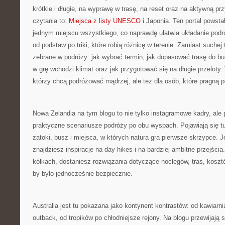
krótkie i długie, na wyprawę w trasę, na reset oraz na aktywną pr
czytania to:
Miejsca z listy UNESCO
i Japonia. Ten portal powsta
jednym miejscu wszystkiego, co naprawdę ułatwia układanie podró
od podstaw po triki, które robią różnicę w terenie. Zamiast suchej 
zebrane w podróży: jak wybrać termin, jak dopasować trasę do bu
w grę wchodzi klimat oraz jak przygotować się na długie przeloty. 
którzy chcą podróżować mądrzej, ale też dla osób, które pragną 
Nowa Zelandia na tym blogu to nie tylko instagramowe kadry, ale
praktyczne scenariusze podróży po obu wyspach. Pojawiają się t
zatoki, busz i miejsca, w których natura gra pierwsze skrzypce. Je
znajdziesz inspiracje na day hikes i na bardziej ambitne przejścia
kółkach, dostaniesz rozwiązania dotyczące noclegów, tras, kosztó
by było jednocześnie bezpiecznie.
Australia jest tu pokazana jako kontynent kontrastów: od kawiarni
outback, od tropików po chłodniejsze rejony. Na blogu przewijają s