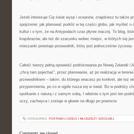
Jeżeli interesuje Cię świat wysp i oceanów, znajdziesz tu także p
spojrzenie: jak planować podróż w tej części globu, jak myśleć o 
kultur i o tym, że na Antypodach czas płynie inaczej. To blog, kt
krajobrazów, ale też do szacunku wobec miejsc, w których się jest: d
mieszanki powstaje przewodnik, który jest jednocześnie życiowy.
Całość tworzy pełną opowieść podróżowania po Nowej Zelandii i Aus
„chcę tam pojechać”, przez planowanie, aż po realizację w teren
przewodnikiem – takim, do którego wracasz po konkret, ale też w
przypomnienia, po co w ogóle rusza się w świat. Bo w podróży ch
spotkanie z naturą i z samym sobą. I właśnie o tym jest ten podró
uczy, zachwyca i zostaje w głowie na długo po powrocie.
CATEGORIES:
POSTAWA U DZIECI I MŁODZIEŻY SZKOLNEJ
Comments are closed.