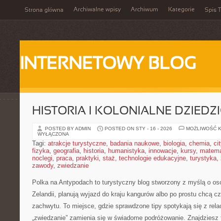
Archiwalne wpisy
Archiwum
Kategorie
Strona główna
Spis T
INTERNETOWY BLOG
HISTORIA I KOLONIALNE DZIEDZ
POSTED BY ADMIN
POSTED ON STY - 16 - 2026
MOŻLIWOŚĆ 
WYŁĄCZONA
Tagi:
atrakcje turystyczne
,
badania naukowe
,
biologia
,
chemia
,
ci
fizyka
,
geografia
,
historia
,
humanistyka
,
innowacje
,
kursy
,
matem
noclegi
,
praca
,
praktyki
,
staż
,
technologie edukacyjne
,
turystyka
,
zawody
,
zwiedzanie
Polka na Antypodach to turystyczny blog stworzony z myślą o os
Zelandii, planują wyjazd do kraju kangurów albo po prostu chcą c
zachwytu. To miejsce, gdzie sprawdzone tipy spotykają się z rela
„zwiedzanie” zamienia się w świadome podróżowanie. Znajdziesz t