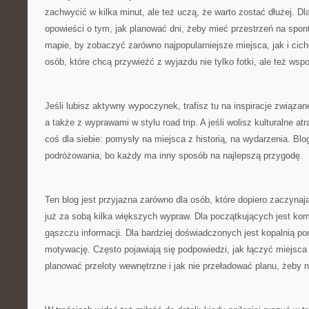
zachwycić w kilka minut, ale też uczą, że warto zostać dłużej. Dl
opowieści o tym, jak planować dni, żeby mieć przestrzeń na spon
mapie, by zobaczyć zarówno najpopularniejsze miejsca, jak i ciche
osób, które chcą przywieźć z wyjazdu nie tylko fotki, ale też wsp
Jeśli lubisz aktywny wypoczynek, trafisz tu na inspiracje związan
a także z wyprawami w stylu road trip. A jeśli wolisz kulturalne at
coś dla siebie: pomysły na miejsca z historią, na wydarzenia. Blo
podróżowania, bo każdy ma inny sposób na najlepszą przygodę.
Ten blog jest przyjazna zarówno dla osób, które dopiero zaczynają,
już za sobą kilka większych wypraw. Dla początkujących jest kom
gąszczu informacji. Dla bardziej doświadczonych jest kopalnią 
motywację. Często pojawiają się podpowiedzi, jak łączyć miejsca 
planować przeloty wewnętrzne i jak nie przeładować planu, żeby