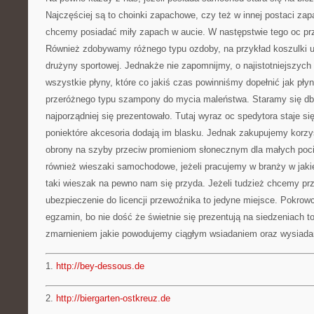
Najczęściej są to choinki zapachowe, czy też w innej postaci zapa
chcemy posiadać miły zapach w aucie. W następstwie tego oc pr
Również zdobywamy różnego typu ozdoby, na przykład koszulki u
drużyny sportowej. Jednakże nie zapomnijmy, o najistotniejszych
wszystkie płyny, które co jakiś czas powinniśmy dopełnić jak pły
przeróżnego typu szampony do mycia maleństwa. Staramy się dba
najporządniej się prezentowało. Tutaj wyraz oc spedytora staje s
poniektóre akcesoria dodają im blasku. Jednak zakupujemy korzy
obrony na szyby przeciw promieniom słonecznym dla małych poci
również wieszaki samochodowe, jeżeli pracujemy w branży w jakie
taki wieszak na pewno nam się przyda. Jeżeli tudzież chcemy prze
ubezpieczenie do licencji przewoźnika to jedyne miejsce. Pokrow
egzamin, bo nie dość że świetnie się prezentują na siedzeniach to
zmarnieniem jakie powodujemy ciągłym wsiadaniem oraz wysiad
1.
http://bey-dessous.de
2.
http://biergarten-ostkreuz.de