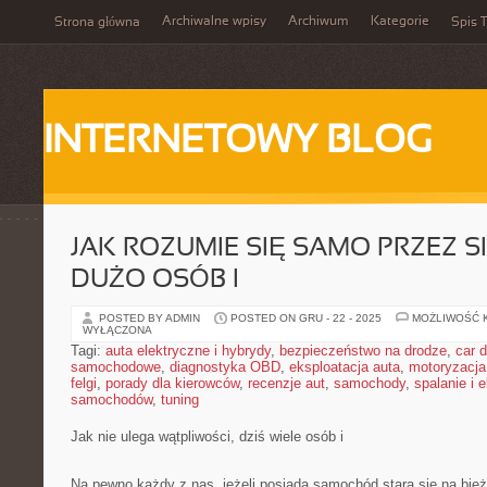
Archiwalne wpisy
Archiwum
Kategorie
Strona główna
Spis T
INTERNETOWY BLOG
JAK ROZUMIE SIĘ SAMO PRZEZ SI
DUŻO OSÓB I
POSTED BY ADMIN
POSTED ON GRU - 22 - 2025
MOŻLIWOŚĆ 
WYŁĄCZONA
Tagi:
auta elektryczne i hybrydy
,
bezpieczeństwo na drodze
,
car d
samochodowe
,
diagnostyka OBD
,
eksploatacja auta
,
motoryzacja
felgi
,
porady dla kierowców
,
recenzje aut
,
samochody
,
spalanie i 
samochodów
,
tuning
Jak nie ulega wątpliwości, dziś wiele osób i
Na pewno każdy z nas, jeżeli posiada samochód stara się na bież