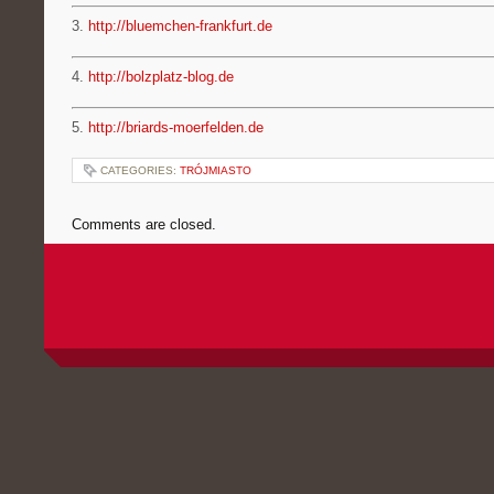
3.
http://bluemchen-frankfurt.de
4.
http://bolzplatz-blog.de
5.
http://briards-moerfelden.de
CATEGORIES:
TRÓJMIASTO
Comments are closed.