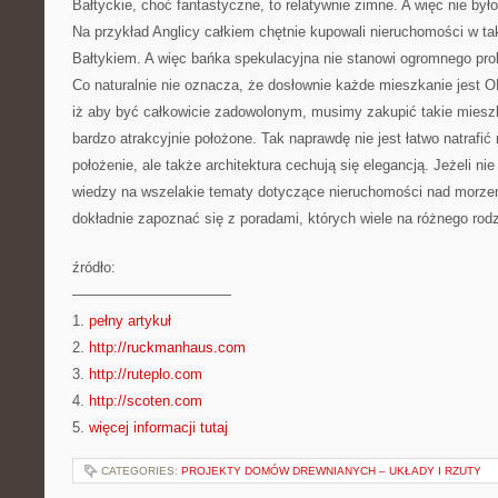
Bałtyckie, choć fantastyczne, to relatywnie zimne. A więc nie był
Na przykład Anglicy całkiem chętnie kupowali nieruchomości w ta
Bałtykiem. A więc bańka spekulacyjna nie stanowi ogromnego pro
Co naturalnie nie oznacza, że dosłownie każde mieszkanie jest 
iż aby być całkowicie zadowolonym, musimy zakupić takie mieszk
bardzo atrakcyjnie położone. Tak naprawdę nie jest łatwo natrafić
położenie, ale także architektura cechują się elegancją. Jeżeli n
wiedzy na wszelakie tematy dotyczące nieruchomości nad morz
dokładnie zapoznać się z poradami, których wiele na różnego rodz
źródło:
———————————
1.
pełny artykuł
2.
http://ruckmanhaus.com
3.
http://ruteplo.com
4.
http://scoten.com
5.
więcej informacji tutaj
CATEGORIES:
PROJEKTY DOMÓW DREWNIANYCH – UKŁADY I RZUTY