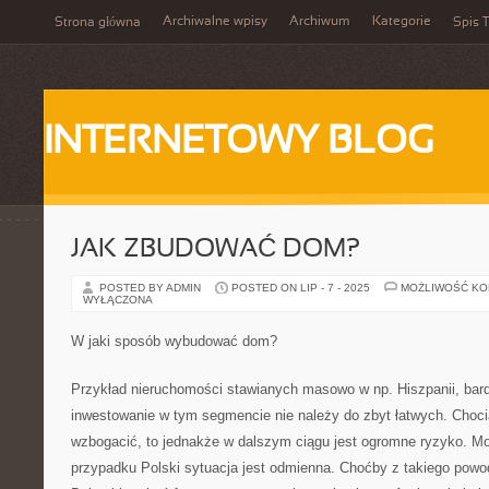
Archiwalne wpisy
Archiwum
Kategorie
Strona główna
Spis T
INTERNETOWY BLOG
JAK ZBUDOWAĆ DOM?
POSTED BY ADMIN
POSTED ON LIP - 7 - 2025
MOŻLIWOŚĆ K
WYŁĄCZONA
W jaki sposób wybudować dom?
Przykład nieruchomości stawianych masowo w np. Hiszpanii, bard
inwestowanie w tym segmencie nie należy do zbyt łatwych. Choc
wzbogacić, to jednakże w dalszym ciągu jest ogromne ryzyko. M
przypadku Polski sytuacja jest odmienna. Choćby z takiego powo