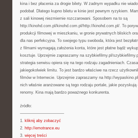
kina i bez płacenia za drogie bilety. W żadnym wypadku nie wiad
podobał. Dlatego kupno biletu w kinie jest pewnym ryzykiem. Ma
z sali kinowej niezmiernie rozczarowani. Sposobem na to są
http://kinohd.com.pl/kinohd.com.pl/http://kinohd.com.pl/. To pory
produkcji filmowej w mieszkaniu, w gronie prywatnych bliskich oraz
dla nas perfekcyjna. To swojego typu swoboda, która jest bezpłat
z filmami wymagają założenia konta, które jest płatne bądź wykup
kosztuje. Uprzejmie zapraszamy na szybkiefilmy.pl/szybkiefilmy.
strategia serwisu opiera się na tego rodzaju zagadnieniach. Czas
jakiegokolwiek limitu. To jest bardzo właściwe na rzecz użytkown
filmów w Internecie. Uprzejmie zapraszamy na http://wypaskino.pl/
nich właśnie aranżowane są tego rodzaju portale, jakie pozyskują
renomy. Kina mają bardzo poważnego konkurenta.
źródło:
———————————
1.
kliknij aby zobaczyć
2.
http://emotrance.eu
3.
więcej treści