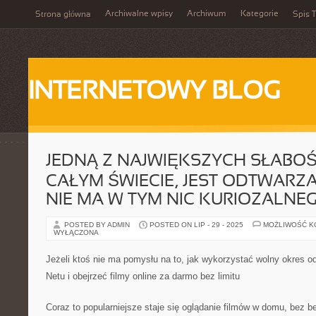
Archiwalne wpisy
Archiwum
Kategorie
Strona główna
Spis T
INTERNETOWY BLOG
JEDNĄ Z NAJWIĘKSZYCH SŁABOŚ
CAŁYM ŚWIECIE, JEST ODTWARZA
NIE MA W TYM NIC KURIOZALNE
POSTED BY ADMIN
POSTED ON LIP - 29 - 2025
MOŻLIWOŚĆ 
WYŁĄCZONA
Jeżeli ktoś nie ma pomysłu na to, jak wykorzystać wolny okres o
Netu i obejrzeć filmy online za darmo bez limitu
Coraz to popularniejsze staje się oglądanie filmów w domu, bez