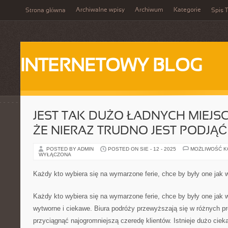
Archiwalne wpisy
Archiwum
Kategorie
Strona główna
Spis T
INTERNETOWY BLOG
JEST TAK DUŻO ŁADNYCH MIEJSC
ŻE NIERAZ TRUDNO JEST PODJĄĆ
POSTED BY ADMIN
POSTED ON SIE - 12 - 2025
MOŻLIWOŚĆ 
WYŁĄCZONA
Każdy kto wybiera się na wymarzone ferie, chce by były one jak
Każdy kto wybiera się na wymarzone ferie, chce by były one jak
wytworne i ciekawe. Biura podróży przewyższają się w różnych p
przyciągnąć najogromniejszą czeredę klientów. Istnieje dużo cieka