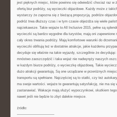
jest pięknych miejsc, które powinno się odwiedzić chociaż raz w
ofertą biur podróży, są wycieczki objazdowe. Każdy może z takic
wystarczy że zapozna się z bieżącą propozycją. podróże objazdo
podróż trwa dłuższy czas i w tym czasie objeżdża się wiele pańs
najciekawsze. Takie wojaże to All Inclusive 2015, pełne są splend
wycieczki są bardzo wygodne dla turystów, mają oni zapewnion
cały okres trwania podróży. Mają komfortowe warunki do drzemania
wycieczki obfitują też w dostatnie atrakcje, jakie każdemu przy
decyduje się właśnie na takie wyjazdy, szczególnie że decydując
mnóstwo zaoszczędzić i taka wojaż nie nadwyręży naszych oszcz
w każdym biurze podróży, o wycieczkę objazdową. Takie wycieczki
dużo atrakcji gwarantują. Są one urządzane w przeróżnych miejs
transportu są spełniane. Najczęściej są to statki, czy też autoka
ma swoje wartości. wojaże te gwarantują satysfakcję, nie ma się 
zastanawiać. Wakacje mają służyć wypoczynkowi, skutkiem tego 
nawet jeśli nie będzie to zbyt dalekie miejsce.
źródło:
———————————