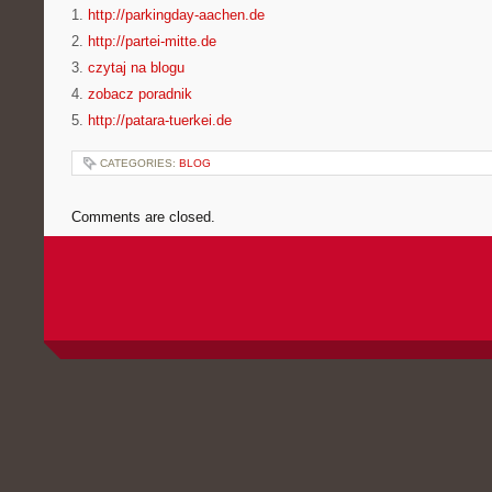
1.
http://parkingday-aachen.de
2.
http://partei-mitte.de
3.
czytaj na blogu
4.
zobacz poradnik
5.
http://patara-tuerkei.de
CATEGORIES:
BLOG
Comments are closed.