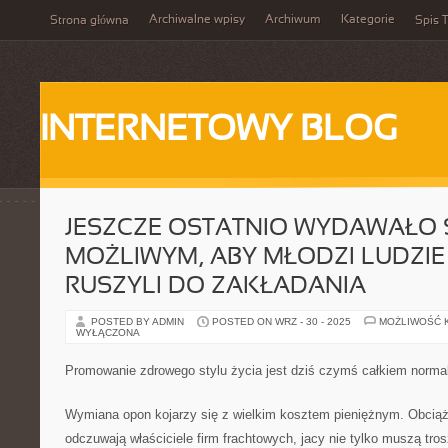
Archiwalne wpisy
Archiwum
Kategorie
Strona główna
Spis T
INTERNETOWY BLOG
JESZCZE OSTATNIO WYDAWAŁO 
MOŻLIWYM, ABY MŁODZI LUDZI
RUSZYLI DO ZAKŁADANIA
POSTED BY ADMIN
POSTED ON WRZ - 30 - 2025
MOŻLIWOŚĆ 
WYŁĄCZONA
Promowanie zdrowego stylu życia jest dziś czymś całkiem norm
Wymiana opon kojarzy się z wielkim kosztem pieniężnym. Obciąż
odczuwają właściciele firm frachtowych, jacy nie tylko muszą tr