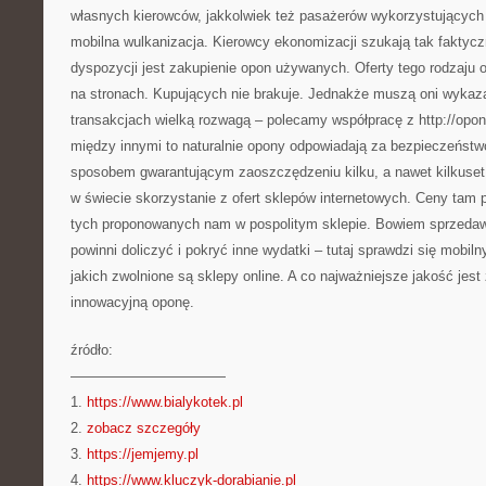
własnych kierowców, jakkolwiek też pasażerów wykorzystujących z
mobilna wulkanizacja. Kierowcy ekonomizacji szukają tak faktyc
dyspozycji jest zakupienie opon używanych. Oferty tego rodzaju
na stronach. Kupujących nie brakuje. Jednakże muszą oni wykaza
transakcjach wielką rozwagą – polecamy współpracę z http://opon
między innymi to naturalnie opony odpowiadają za bezpieczeńst
sposobem gwarantującym zaoszczędzeniu kilku, a nawet kilkuset z
w świecie skorzystanie z ofert sklepów internetowych. Ceny tam
tych proponowanych nam w pospolitym sklepie. Bowiem sprzeda
powinni doliczyć i pokryć inne wydatki – tutaj sprawdzi się mobil
jakich zwolnione są sklepy online. A co najważniejsze jakość jes
innowacyjną oponę.
źródło:
———————————
1.
https://www.bialykotek.pl
2.
zobacz szczegóły
3.
https://jemjemy.pl
4.
https://www.kluczyk-dorabianie.pl