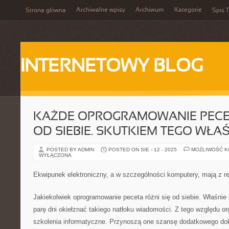
Archiwalne wpisy
Archiwum
Kategorie
Strona główna
Spis T
INTERNETOWY BLOG
KAŻDE OPROGRAMOWANIE PECET
OD SIEBIE. SKUTKIEM TEGO WŁA
POSTED BY ADMIN
POSTED ON SIE - 12 - 2025
MOŻLIWOŚĆ 
WYŁĄCZONA
Ekwipunek elektroniczny, a w szczególności komputery, mają z r
Jakiekolwiek oprogramowanie peceta różni się od siebie. Właśnie 
parę dni okiełznać takiego natłoku wiadomości. Z tego względu o
szkolenia informatyczne. Przynoszą one szansę dodatkowego dok