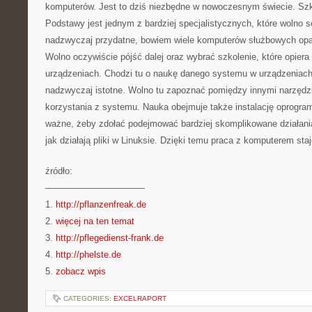
komputerów. Jest to dziś niezbędne w nowoczesnym świecie. Szko
Podstawy jest jednym z bardziej specjalistycznych, które wolno so
nadzwyczaj przydatne, bowiem wiele komputerów służbowych opar
Wolno oczywiście pójść dalej oraz wybrać szkolenie, które opier
urządzeniach. Chodzi tu o naukę danego systemu w urządzeniac
nadzwyczaj istotne. Wolno tu zapoznać pomiędzy innymi narzędz
korzystania z systemu. Nauka obejmuje także instalację oprogram
ważne, żeby zdołać podejmować bardziej skomplikowane działani
jak działają pliki w Linuksie. Dzięki temu praca z komputerem staj
źródło:
———————————
1.
http://pflanzenfreak.de
2.
więcej na ten temat
3.
http://pflegedienst-frank.de
4.
http://phelste.de
5.
zobacz wpis
CATEGORIES:
EXCELRAPORT