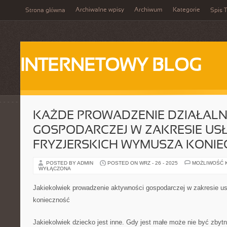
Archiwalne wpisy
Archiwum
Kategorie
Strona główna
Spis T
INTERNETOWY BLOG
KAŻDE PROWADZENIE DZIAŁALN
GOSPODARCZEJ W ZAKRESIE US
FRYZJERSKICH WYMUSZA KONI
POSTED BY ADMIN
POSTED ON WRZ - 26 - 2025
MOŻLIWOŚĆ 
WYŁĄCZONA
Jakiekolwiek prowadzenie aktywności gospodarczej w zakresie us
konieczność
Jakiekolwiek dziecko jest inne. Gdy jest małe może nie być zbyt