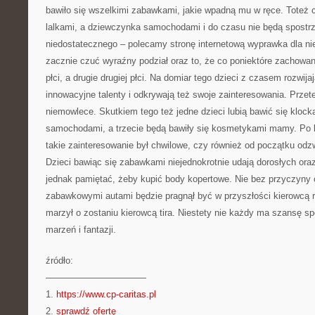
bawiło się wszelkimi zabawkami, jakie wpadną mu w ręce. Toteż 
lalkami, a dziewczynka samochodami i do czasu nie będą spostrze
niedostatecznego – polecamy stronę internetową wyprawka dla ni
zacznie czuć wyraźny podział oraz to, że co poniektóre zachowani
płci, a drugie drugiej płci. Na domiar tego dzieci z czasem rozwijaj
innowacyjne talenty i odkrywają też swoje zainteresowania. Przet
niemowlece. Skutkiem tego też jedne dzieci lubią bawić się klock
samochodami, a trzecie będą bawiły się kosmetykami mamy. Po l
takie zainteresowanie był chwilowe, czy również od początku odzw
Dzieci bawiąc się zabawkami niejednokrotnie udają dorosłych or
jednak pamiętać, żeby kupić body kopertowe. Nie bez przyczyny ch
zabawkowymi autami będzie pragnął być w przyszłości kierowcą 
marzył o zostaniu kierowcą tira. Niestety nie każdy ma szansę sp
marzeń i fantazji.
źródło:
———————————
1.
https://www.cp-caritas.pl
2.
sprawdź ofertę