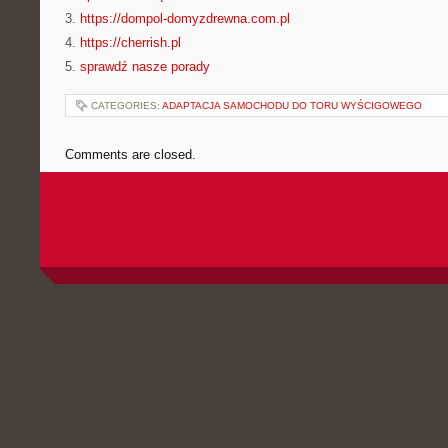
3.
https://dompol-domyzdrewna.com.pl
4.
https://cherrish.pl
5.
sprawdź nasze porady
CATEGORIES:
ADAPTACJA SAMOCHODU DO TORU WYŚCIGOWEGO
Comments are closed.