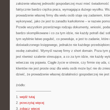
założenie własnej jednostki gospodarczej musi mieć świadomość 
faktycznie bardzo ciężka praca, wymagająca dużego wysiłku. Ws
prowadzenie własnej firmy dla wielu osób staje się zadaniem, któr
wykonywać, jako że jest to zanadto karkołomne – w nazwie pomo
Przede wszystkim przeróżnego rodzaju dokumenty, wnioski, podatk
bardzo skomplikowane i co za tym idzie, nie każdy potrafi dać so
tym wybitnie łatwo pogubić, co powoduje, e jest to zadanie, które
doświadczonego księgowego, jednakże nie każdego przedsiębiorcę
osobę zatrudnić. Wymyśl nazwę firmy z short domain. Poza tym p
jest również szalenie stresujące, a co za tym idzie, nie każdy wyt
wówczas się pojawia. Ciągłe życie w stresie, czy firmie się uda, 
klientów nie jest proste oraz dla wielu osób może być nie do znies
dziwić, że prowadzenie własnej działalności gospodarczej nie jest
źródło:
———————————
1.
wejdź tutaj
2.
przeczytaj więcej
3.
zobacz więcej