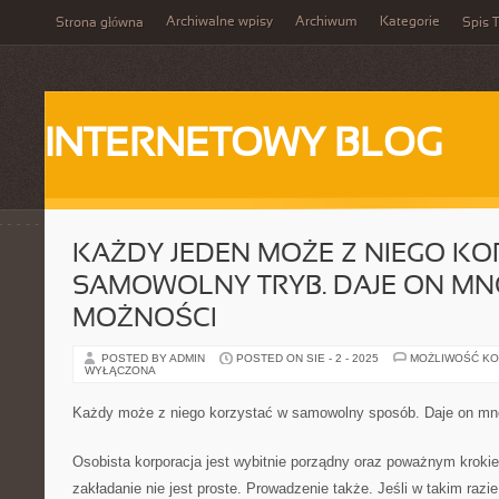
Archiwalne wpisy
Archiwum
Kategorie
Strona główna
Spis T
INTERNETOWY BLOG
KAŻDY JEDEN MOŻE Z NIEGO K
SAMOWOLNY TRYB. DAJE ON M
MOŻNOŚCI
POSTED BY ADMIN
POSTED ON SIE - 2 - 2025
MOŻLIWOŚĆ K
WYŁĄCZONA
Każdy może z niego korzystać w samowolny sposób. Daje on m
Osobista korporacja jest wybitnie porządny oraz poważnym kroki
zakładanie nie jest proste. Prowadzenie także. Jeśli w takim razie