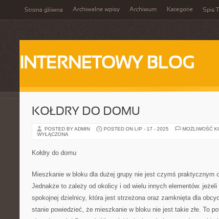
Archiwalne wpisy
Archiwum
Kategorie
Strona główna
Spis T
INTERNETOWY BLOG
KOŁDRY DO DOMU
POSTED BY ADMIN
POSTED ON LIP - 17 - 2025
MOŻLIWOŚĆ 
WYŁĄCZONA
Kołdry do domu
Mieszkanie w bloku dla dużej grupy nie jest czymś praktycznym 
Jednakże to zależy od okolicy i od wielu innych elementów. jeżeli
spokojnej dzielnicy, która jest strzeżona oraz zamknięta dla obc
stanie powiedzieć, że mieszkanie w bloku nie jest takie złe. To p