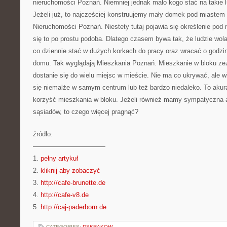
nieruchomości Poznań. Niemniej jednak mało kogo stać na takie 
Jeżeli już, to najczęściej konstruujemy mały domek pod miastem
Nieruchomości Poznań. Niestety tutaj pojawia się określenie pod
się to po prostu podoba. Dlatego czasem bywa tak, że ludzie wol
co dziennie stać w dużych korkach do pracy oraz wracać o godzin
domu. Tak wyglądają Mieszkania Poznań. Mieszkanie w bloku ze
dostanie się do wielu miejsc w mieście. Nie ma co ukrywać, ale w
się niemalże w samym centrum lub też bardzo niedaleko. To akura
korzyść mieszkania w bloku. Jeżeli również mamy sympatyczna 
sąsiadów, to czego więcej pragnąć?
źródło:
———————————
1.
pełny artykuł
2.
kliknij aby zobaczyć
3.
http://cafe-brunette.de
4.
http://cafe-v8.de
5.
http://caj-paderborn.de
CATEGORIES:
DSKRAKOW