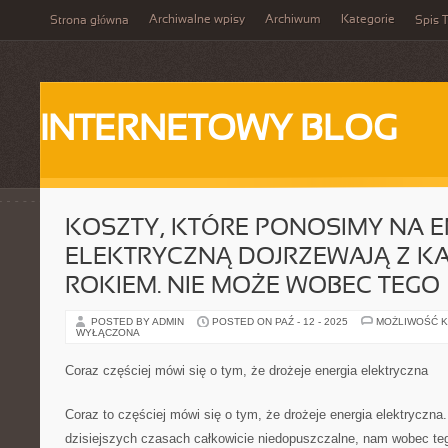
Archiwalne wpisy
Archiwum
Kategorie
Strona główna
Spis T
INTERNETOWY BLOG
KOSZTY, KTÓRE PONOSIMY NA E
ELEKTRYCZNĄ DOJRZEWAJĄ Z K
ROKIEM. NIE MOŻE WOBEC TEGO
POSTED BY ADMIN
POSTED ON PAŹ - 12 - 2025
MOŻLIWOŚĆ 
WYŁĄCZONA
Coraz częściej mówi się o tym, że drożeje energia elektryczna
Coraz to częściej mówi się o tym, że drożeje energia elektryczna.
dzisiejszych czasach całkowicie niedopuszczalne, nam wobec teg