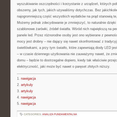
wyszukiwanie oszczędności i korzystanie z urządzeń, których pob
obszerny, jak tych, jakich używaliśmy dotychczas. Bez jakichkol
najogromniejszą część wszystkich wydatków na prąd stanowią te, 
Możemy jednak zdecydowanie je zmniejszyć, to naturalnie dzięki
szablonowe żarówki, źródeł światła. Wśród nich największą na pe
panele led. Przez różnorodne osoby jest ono wybierane z pewnośc
mocy jest drobny – nie dający się nawet skonfrontować z tradycy
świetlówkami, a przy tym światło, które zapewniają diody LED je
– w czasie dziennego użytkowania nie zauważymy nawet, że zmie
domu – będzie to dostrzegalne dopiero, kiedy tak właściwie prze
elektryczność, jaki może być nawet o paręset złotych niższy.
1.
nawigacja
2.
artykuly
3.
artykuly
4.
nawigacja
5.
nawigacja
CATEGORIES:
ANALIZA FUNDAMENTALNA