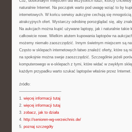
Cóż, doskonałym miejscem dla wszystkich ludzi, którzy chcieliby
naturalnie Internet. Na początek warto pod uwagę wziąć to by kup
internetowych. W końcu serwisy aukcyjne cechują się mnogością
atrakcyjnych ofert. Wystarczy odrobinę porozglądać się, aby znale
Na aukcjach można kupić używane laptopy, jak i naturalnie takie 
całkowicie nowe. Wielkim atutem kupowania laptopów na aukcjach 
możemy niemało zaoszczędzić. Innym świetnym miejscem są natu
Często w sklepach internetowych łatwo znaleźć oferty, które są n
na spokojnie można swoje zaoszczędzić. Szczególnie jeżeli poró
komputerowego w e-sklepach z tymi, które widać w zwykłym sklep
każdym przypadku warto szukać laptopów właśnie przez Internet.
źródło:
———————————
1.
więcej informacji tutaj
2.
więcej informacji tutaj
3.
zobacz, jak to działa
4.
http://senioren-wg-verzeichnis.de/
5.
poznaj szczegóły