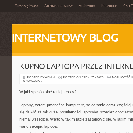
Archiwalne wpisy
Archiwum
Kategorie
Strona główna
Spis T
INTERNETOWY BLOG
KUPNO LAPTOPA PRZEZ INTERN
POSTED BY ADMIN
POSTED ON CZE - 27 - 2025
MOŻLIWOŚĆ 
WYŁĄCZONA
W jaki sposób słać taniej sms-y?
Laptopy, zatem przenośne komputery, są ostatnio coraz częściej
się dziwić aż tak dużej popularności laptopów, przecież chociaż
niemal wszędzie. Warto w takim razie zastanowić się, w jakim mie
warto zakupić laptopa.