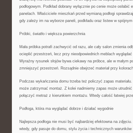
podłogowym. Podkład dobrany wyłącznie po cenie może osłabić e
panelach. Właściciele mieszkań przed wymianą podłogi sprawdza
gdy zależy im na wyborze paneli, podkładu oraz listew w spójnym 
Próbki, światło i większa powierzchnia
Mała próbka potrafi zachwycić od razu, ale cały salon zmienia o
ocieplić przestrzeń, lecz przy nieodpowiednich meblach wyglądać 
Wyraźny rysunek słojów bywa ciekawy na próbce, ale w małym p
zmniejszyć przestrzeń. Rozsądnie obejrzeć materiał przy kolora
Podczas wykańczania domu trzeba też policzyć zapas materiału
może zatrzymać montaż. Z kolei nadmierny zapas może utrudnić k
połączyć metraż z kierunkiem montażu. Wtedy całość łatwiej prz
Podłoga, która ma wyglądać dobrze i działać wygodnie
Najlepsza podłoga nie musi być najbardziej efektowna na zdjęciu
wtedy, gdy pasuje do domu, stylu życia i technicznych warunków