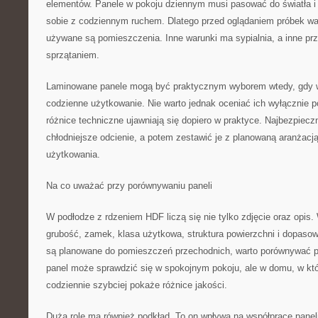
elementów. Panele w pokoju dziennym musi pasować do światła i 
sobie z codziennym ruchem. Dlatego przed oglądaniem próbek wa
używane są pomieszczenia. Inne warunki ma sypialnia, a inne pr
sprzątaniem.
Laminowane panele mogą być praktycznym wyborem wtedy, gdy w
codzienne użytkowanie. Nie warto jednak oceniać ich wyłącznie p
różnice techniczne ujawniają się dopiero w praktyce. Najbezpiecz
chłodniejsze odcienie, a potem zestawić je z planowaną aranżac
użytkowania.
Na co uważać przy porównywaniu paneli
W podłodze z rdzeniem HDF liczą się nie tylko zdjęcie oraz opis
grubość, zamek, klasa użytkowa, struktura powierzchni i dopasow
są planowane do pomieszczeń przechodnich, warto porównywać p
panel może sprawdzić się w spokojnym pokoju, ale w domu, w kt
codziennie szybciej pokaże różnice jakości.
Dużą rolę ma również podkład. To on wpływa na współpracę pane