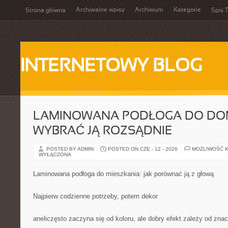
Archiwalne wpisy
Archiwum
Kategorie
Strona główna
Spis T
INTERNETOWY BLOG
LAMINOWANA PODŁOGA DO DOM
WYBRAĆ JĄ ROZSĄDNIE
POSTED BY ADMIN
POSTED ON CZE - 12 - 2026
MOŻLIWOŚĆ 
WYŁĄCZONA
Laminowana podłoga do mieszkania: jak porównać ją z głową
Najpierw codzienne potrzeby, potem dekor
aneliczęsto zaczyna się od koloru, ale dobry efekt zależy od znac