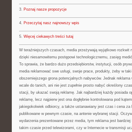
3.
Poznaj nasze propozycje
4.
Przeczytaj nasz najnowszy wpis
5.
Więcej ciekawych treści tutaj
W teraźniejszych czasach, media przeżywają wyjątkowo rozkwit n
dzięki niesamowitemu postępowi technologicznemu, zasięg medió
To sprawia, że bardzo dużo przedsiębiorstw, instytucji, osób pry
media reklamować swe usługi, swoje prace, produkty, żeby w taki
obszerniejszego grona potencjalnych nabywców. Jednak reklama w
wcale do tanich, ani nie jest zupełnie prosto nabyć określony cza
stacji, by ukazać swoją reklamę. Jak najbardziej każdy posiada o
reklamę, lecz najpierw jest ona dogłębnie kontrolowana pod kątem
jakiegokolwiek odbiorcy, a także ustanawiany jest czas i cena za
publikowane w pewnym czasie, na antenie wybranej stacji. Oczywi
wydarzenia prezentowane przez media, tym reklama jest bardzie
takim czasie przed telewizorami, czy w Internecie w transmisji uc