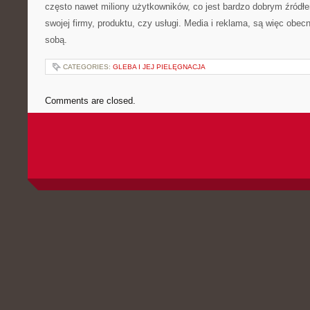
często nawet miliony użytkowników, co jest bardzo dobrym źródł
swojej firmy, produktu, czy usługi. Media i reklama, są więc obe
sobą.
CATEGORIES:
GLEBA I JEJ PIELĘGNACJA
Comments are closed.