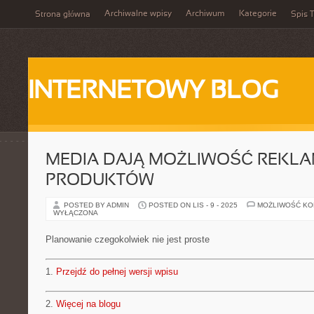
Archiwalne wpisy
Archiwum
Kategorie
Strona główna
Spis T
INTERNETOWY BLOG
MEDIA DAJĄ MOŻLIWOŚĆ REKLA
PRODUKTÓW
POSTED BY ADMIN
POSTED ON LIS - 9 - 2025
MOŻLIWOŚĆ K
WYŁĄCZONA
Planowanie czegokolwiek nie jest proste
1.
Przejdź do pełnej wersji wpisu
2.
Więcej na blogu