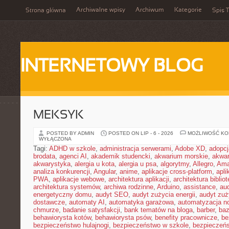
Archiwalne wpisy
Archiwum
Kategorie
Strona główna
Spis T
INTERNETOWY BLOG
MEKSYK
POSTED BY ADMIN
POSTED ON LIP - 6 - 2026
MOŻLIWOŚĆ K
WYŁĄCZONA
Tagi:
ADHD w szkole
,
administracja serwerami
,
Adobe XD
,
adopcj
brodata
,
agenci AI
,
akademik studencki
,
akwarium morskie
,
akwa
akwarystyka
,
alergia u kota
,
alergia u psa
,
algorytmy
,
Allegro
,
Ama
analiza konkurencji
,
Angular
,
anime
,
aplikacje cross-platform
,
apli
PWA
,
aplikacje webowe
,
architektura aplikacji
,
architektura biblio
architektura systemów
,
archiwa rodzinne
,
Arduino
,
assistance
,
aud
energetyczny domu
,
audyt SEO
,
audyt zużycia energii
,
audyt zuż
dostawcze
,
automaty AI
,
automatyka garażowa
,
automatyzacja n
chmurze
,
badanie satysfakcji
,
bank tematów na bloga
,
barber
,
ba
behawiorysta kotów
,
behawiorysta psów
,
benefity pracownicze
,
be
bezpieczeństwo hulajnogi
,
bezpieczeństwo w szkole
,
bezpieczeńs