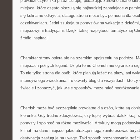
prowadzi czytelnika przez Europę, pokazując zarówno znane kierun
miejsca, które często okazują się najbardziej zapadające w pami
się kulinarne odkrycia, dlatego strona może być pomocna dla osó
oczekiwaniach. Jedni szukają tu pomysłów na wakacje z dziećmi, i
miejscowymi tradycjami. Dzięki takiej rozpiętości tematycznej Ch
źródło inspiracji.
Charakter strony opiera się na szerokim spojrzeniu na podróże. Mo
miejscach pełnych legend. Dzięki temu Cherrish nie ogranicza się 
To nie tylko strona dla osób, które planują leżeć na plaży, ani wy
intensywnego zwiedzania. To otwarty blog dla wszystkich, którzy 
świecie i zobaczyć, jak wiele sposobów może mieć podróżowanie
Cherrish może być szczególnie przydatne dla osób, które są dopi
kierunku. Gdy trudno zdecydować, czy lepiej wybrać daleki kraj
pomysły i spojrzeć na różne możliwości. Artykuły mogą podpowiad
klimat ma dane miejsce, jakie atrakcje mogą zainteresować turys
destynacja zasługuje na uwagę. Taki sposób prezentowania treści 