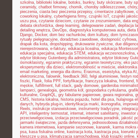
szkolna
,
biblioteki lokalne
,
botoks
,
bunkry
,
buty skórzane
,
buty s
ceramidy
,
chatbot firmowy
,
chomik
,
choroby odkleszczowe
,
chóry
pieczenia
,
ciasta bez pieczenia przepisy
,
cmentarze zabytkowe
,
coworking lokalny
,
cyberhigiena firmy
,
czujniki IoT
,
czujniki jakośc
uszu psa
,
czytanie dzieciom
,
czytanie ze zrozumieniem
,
data eng
debata oksfordzka
,
deep learning
,
delegowanie zadań
,
depilacja l
detailing wnętrza
,
DevOps
,
diagnostyka komputerowa auta
,
dieta
Django
,
Docker
,
dom bez rachunków
,
dom kultury
,
dom tymczasow
rytuały pielęgnacyjne
,
doradztwo zawodowe
,
dostępność cyfrowa
drapak dla kota
,
dropshipping
,
drukowanie żywiczne
,
due diligenc
nierejestrowana
,
e-faktury
,
edukacja licealna
,
edukacja Montessor
edukacja specjalna
,
edukacja STEM
,
edukacja wczesnoszkolna
,
edytor blokowy Gutenberg dla administratora
,
edytor blokowy Gut
ósmoklasisty
,
egzamin praktyczny
,
egzamin teoretyczny
,
eko jaz
eksperymenty dla dzieci
,
elektromobilność w mieście
,
elektronika
email marketing
,
energia dla domu
,
Erasmus
,
eseistyka
,
etyka AI
elektroniczna
,
falownik
,
feedback 360
,
felgi aluminiowe
,
festyn ro
fiszki
,
Flask
,
folia PPF
,
fortyfikacje
,
franczyza lokalna
,
frontend
,
męskie
,
fulfillment
,
full stack
,
gady domowe
,
garderoba minimalis
lamparci
,
genealogia
,
geometria kół
,
gospodarka cyrkularna
,
grafi
kulturalne
,
GraphQL
,
gry fabularne papierowe
,
gwara regionalna
,
g
CMS
,
historia lokalna
,
historia pojazdu
,
hotel dla psa
,
hulajnoga e
danych
,
hybryda plug-in
,
identyfikacja marki
,
ikonografia
,
improwiz
Reels
,
instrukcje stanowiskowe
,
instrumenty tradycyjne
,
integrac
API
,
inteligentny termostat
,
internat
,
internet satelitarny
,
inwestor 
przeciwwilgociowa
,
izolacja przeciwwilgociowa poradnik
,
jakość p
jarmarki świąteczne
,
jazda defensywna
,
jednoosobowa działalnoś
kamera internetowa
,
kampanie sezonowe
,
kanarek
,
karma mokra d
psa
,
kasa fiskalna online
,
kastracja kota
,
kastracja psa
,
kierunki 
kleszcze u psa
,
klimatyzacja samochodowa
,
klub książki online
,