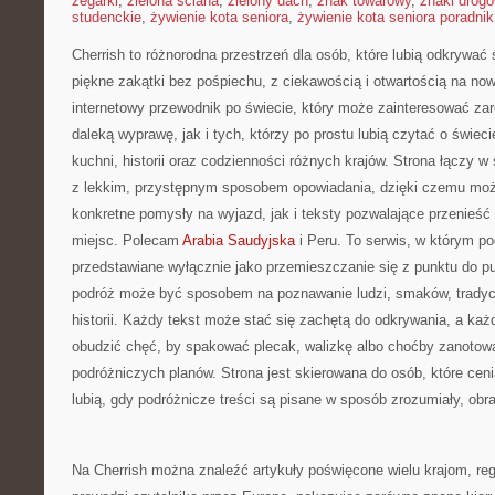
zegarki
,
zielona ściana
,
zielony dach
,
znak towarowy
,
znaki drog
studenckie
,
żywienie kota seniora
,
żywienie kota seniora poradnik
Cherrish to różnorodna przestrzeń dla osób, które lubią odkrywać
piękne zakątki bez pośpiechu, z ciekawością i otwartością na no
internetowy przewodnik po świecie, który może zainteresować za
daleką wyprawę, jak i tych, którzy po prostu lubią czytać o świecie
kuchni, historii oraz codzienności różnych krajów. Strona łączy 
z lekkim, przystępnym sposobem opowiadania, dzięki czemu moż
konkretne pomysły na wyjazd, jak i teksty pozwalające przenieść
miejsc. Polecam
Arabia Saudyjska
i Peru. To serwis, w którym po
przedstawiane wyłącznie jako przemieszczanie się z punktu do pu
podróż może być sposobem na poznawanie ludzi, smaków, tradycj
historii. Każdy tekst może stać się zachętą do odkrywania, a ka
obudzić chęć, by spakować plecak, walizkę albo choćby zanotować
podróżniczych planów. Strona jest skierowana do osób, które ceni
lubią, gdy podróżnicze treści są pisane w sposób zrozumiały, obr
Na Cherrish można znaleźć artykuły poświęcone wielu krajom, re