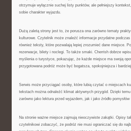
otrzymuje wyłącznie suchej listy punktów, ale pełniejszy konteks
sobie charakter wyjazdu.
Dużą zaletą strony jest to, że porusza ona zarówno tematy praktyc
kulturowe. Czytelnik może znaleźć informacje przydatne podczas 
również teksty, które pozwalają lepiej zrozumieć dane miejsce. Po
rezerwacje, bilety i noclegi. To także smaki. Cherrish dobrze wpis
myślenia o turystyce, pokazując, że każde miejsce ma swoją opo
przygotowana podróż może być bogatsza, spokojniejsza i bardzie
Serwis może przyciągać osoby, które lubią czytać o miejscach ku
tekstach można odnaleźć klimat aktywnych przygód. Dzięki temu
zarówno jako lektura przed wyjazdem, jak i jako źródło pomysłów
Na stronie ważne miejsce zajmują nieoczywiste zakątki. Opisy t
czytelnikowi zobaczyć, że podróż nie musi ograniczać się do naj