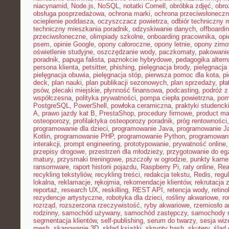
niacynamid
,
Node.js
,
NoSQL
,
notatki Cornell
,
obróbka zdjęć
,
obro
obsługa posprzedażowa
,
ochrona marki
,
ochrona przeciwsłonecz
ocieplenie poddasza
,
oczyszczacz powietrza
,
odbiór techniczny 
techniczny mieszkania poradnik
,
odzyskiwanie danych
,
offboardi
przeciwsłoneczne
,
olimpiady szkolne
,
onboarding pracownika
,
opi
psem
,
opinie Google
,
opony całoroczne
,
opony letnie
,
opony zim
oświetlenie studyjne
,
oszczędzanie wody
,
paczkomaty
,
pakowanie
poradnik
,
papuga falista
,
paznokcie hybrydowe
,
pedagogika alter
persona klienta
,
petsitter
,
phishing
,
pielęgnacja brody
,
pielęgnacja 
pielęgnacja obuwia
,
pielęgnacja stóp
,
pierwsza pomoc dla kota
,
p
deck
,
plan nauki
,
plan publikacji sezonowych
,
plan sprzedaży
,
pła
psów
,
plecaki miejskie
,
płynność finansowa
,
podcasting
,
podróż 
współczesna
,
polityka prywatności
,
pompa ciepła powietrzna
,
pom
PostgreSQL
,
PowerShell
,
powłoka ceramiczna
,
praktyki studenck
A
,
prawo jazdy kat B
,
PrestaShop
,
procedury firmowe
,
product mar
osteoporozy
,
profilaktyka osteoporozy poradnik
,
próg rentowności
programowanie dla dzieci
,
programowanie Java
,
programowanie Ja
Kotlin
,
programowanie PHP
,
programowanie Python
,
programowani
interakcji
,
prompt engineering
,
prototypowanie
,
prywatność online
przepisy drogowe
,
przestrzeń dla młodzieży
,
przygotowanie do e
matury
,
przysmaki treningowe
,
pszczoły w ogrodzie
,
punkty karne
ransomware
,
raport historii pojazdu
,
Raspberry Pi
,
raty online
,
Rea
recykling tekstyliów
,
recykling treści
,
redakcja tekstu
,
Redis
,
regu
lokalna
,
reklamacje
,
rękojmia
,
rekomendacje klientów
,
rekrutacja 
reportaż
,
research UX
,
reskilling
,
REST API
,
retencja wody
,
retino
rezydencje artystyczne
,
robotyka dla dzieci
,
rośliny akwariowe
,
ro
rozrząd
,
rozszerzona rzeczywistość
,
ryby akwariowe
,
rzemiosło a
rodzinny
,
samochód używany
,
samochód zastępczy
,
samochody m
segmentacja klientów
,
self-publishing
,
serum do twarzy
,
sesja wi
mesh
,
skanowanie 3D
,
skład książki
,
skrypty bash
,
skutery
,
ślad 