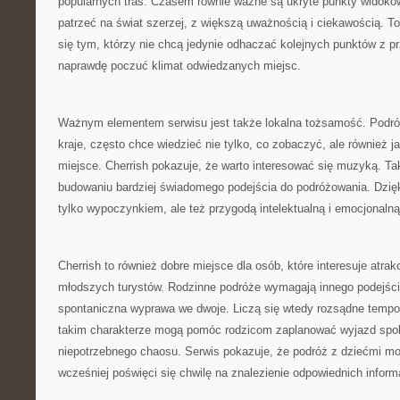
popularnych tras. Czasem równie ważne są ukryte punkty widoko
patrzeć na świat szerzej, z większą uważnością i ciekawością. 
się tym, którzy nie chcą jedynie odhaczać kolejnych punktów z p
naprawdę poczuć klimat odwiedzanych miejsc.
Ważnym elementem serwisu jest także lokalna tożsamość. Podróż
kraje, często chce wiedzieć nie tylko, co zobaczyć, ale również 
miejsce. Cherrish pokazuje, że warto interesować się muzyką. T
budowaniu bardziej świadomego podejścia do podróżowania. Dzięki
tylko wypoczynkiem, ale też przygodą intelektualną i emocjonalną
Cherrish to również dobre miejsce dla osób, które interesuje atrak
młodszych turystów. Rodzinne podróże wymagają innego podejśc
spontaniczna wyprawa we dwoje. Liczą się wtedy rozsądne tempo 
takim charakterze mogą pomóc rodzicom zaplanować wyjazd spoko
niepotrzebnego chaosu. Serwis pokazuje, że podróż z dziećmi mo
wcześniej poświęci się chwilę na znalezienie odpowiednich informa