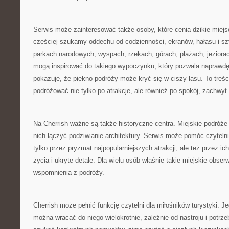
Serwis może zainteresować także osoby, które cenią dzikie miej
częściej szukamy oddechu od codzienności, ekranów, hałasu i sz
parkach narodowych, wyspach, rzekach, górach, plażach, jezior
mogą inspirować do takiego wypoczynku, który pozwala naprawdę
pokazuje, że piękno podróży może kryć się w ciszy lasu. To treści
podróżować nie tylko po atrakcje, ale również po spokój, zachwyt
Na Cherrish ważne są także historyczne centra. Miejskie podróż
nich łączyć podziwianie architektury. Serwis może pomóc czyteln
tylko przez pryzmat najpopularniejszych atrakcji, ale też przez ic
życia i ukryte detale. Dla wielu osób właśnie takie miejskie obser
wspomnienia z podróży.
Cherrish może pełnić funkcję czytelni dla miłośników turystyki. 
można wracać do niego wielokrotnie, zależnie od nastroju i potr