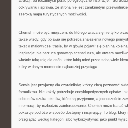
atrakcji, od rodzinnych porad po egzotyczne inspiracje. Taki ukł
odkrywaniu i sprawia, że strona nie jest zamkniętym przewodnikie
szeroką mapą turystycznych możliwości.
Cherrish może być miejscem, do którego wraca się nie tylko prz
także wtedy, gdy pojawia się potrzeba znalezienia nowego pomy
tekst o malowniczej trasie, by w głowie pojawił się plan na kolejn
inspiracja: nie narzuca gotowego scenariusza, ale otwiera możliw
właśnie taką rolę dla osób, które lubią mieć przed sobą wiele kier
który w danym momencie najbardziej przyciąga.
Serwis jest przyjazny dla czytelników, którzy chcą poznawać świ
formalizmu. Nie każdy potrzebuje encyklopedycznych opisów i sk
odbiorców szuka tekstów, które są przyjemne, a jednocześnie za
informacji, by rozbudzić zainteresowanie. Cherrish może trafiać w
pokazuje podróże w sposób dostępny i inspirujący. To blog, któr
przeglądać według kategorii albo wykorzystywać jako punkt wyjśc