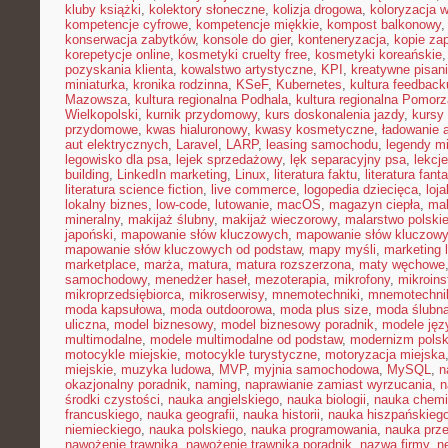
kluby książki
,
kolektory słoneczne
,
kolizja drogowa
,
koloryzacja 
kompetencje cyfrowe
,
kompetencje miękkie
,
kompost balkonowy
konserwacja zabytków
,
konsole do gier
,
konteneryzacja
,
kopie za
korepetycje online
,
kosmetyki cruelty free
,
kosmetyki koreańskie
pozyskania klienta
,
kowalstwo artystyczne
,
KPI
,
kreatywne pisan
miniaturka
,
kronika rodzinna
,
KSeF
,
Kubernetes
,
kultura feedback
Mazowsza
,
kultura regionalna Podhala
,
kultura regionalna Pomorz
Wielkopolski
,
kurnik przydomowy
,
kurs doskonalenia jazdy
,
kursy
przydomowe
,
kwas hialuronowy
,
kwasy kosmetyczne
,
ładowanie 
aut elektrycznych
,
Laravel
,
LARP
,
leasing samochodu
,
legendy mi
legowisko dla psa
,
lejek sprzedażowy
,
lęk separacyjny psa
,
lekcj
building
,
LinkedIn marketing
,
Linux
,
literatura faktu
,
literatura fant
literatura science fiction
,
live commerce
,
logopedia dziecięca
,
loj
lokalny biznes
,
low-code
,
lutowanie
,
macOS
,
magazyn ciepła
,
mak
mineralny
,
makijaż ślubny
,
makijaż wieczorowy
,
malarstwo polski
japoński
,
mapowanie słów kluczowych
,
mapowanie słów kluczowy
mapowanie słów kluczowych od podstaw
,
mapy myśli
,
marketing 
marketplace
,
marża
,
matura
,
matura rozszerzona
,
maty węchowe
samochodowy
,
menedżer haseł
,
mezoterapia
,
mikrofony
,
mikroins
mikroprzedsiębiorca
,
mikroserwisy
,
mnemotechniki
,
mnemotechnik
moda kapsułowa
,
moda outdoorowa
,
moda plus size
,
moda ślubn
uliczna
,
model biznesowy
,
model biznesowy poradnik
,
modele ję
multimodalne
,
modele multimodalne od podstaw
,
modernizm polsk
motocykle miejskie
,
motocykle turystyczne
,
motoryzacja miejska
miejskie
,
muzyka ludowa
,
MVP
,
myjnia samochodowa
,
MySQL
,
n
okazjonalny poradnik
,
naming
,
naprawianie zamiast wyrzucania
,
n
środki czystości
,
nauka angielskiego
,
nauka biologii
,
nauka chemi
francuskiego
,
nauka geografii
,
nauka historii
,
nauka hiszpańskieg
niemieckiego
,
nauka polskiego
,
nauka programowania
,
nauka prz
nawożenie trawnika
,
nawożenie trawnika poradnik
,
nazwa firmy
,
ne