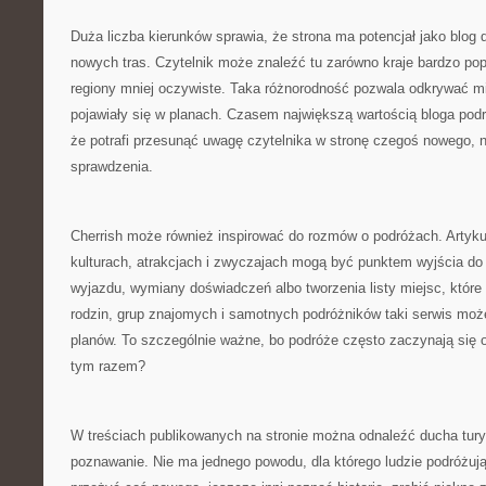
Duża liczba kierunków sprawia, że strona ma potencjał jako blog
nowych tras. Czytelnik może znaleźć tu zarówno kraje bardzo popu
regiony mniej oczywiste. Taka różnorodność pozwala odkrywać mi
pojawiały się w planach. Czasem największą wartością bloga podr
że potrafi przesunąć uwagę czytelnika w stronę czegoś nowego, n
sprawdzenia.
Cherrish może również inspirować do rozmów o podróżach. Artyku
kulturach, atrakcjach i zwyczajach mogą być punktem wyjścia d
wyjazdu, wymiany doświadczeń albo tworzenia listy miejsc, które 
rodzin, grup znajomych i samotnych podróżników taki serwis moż
planów. To szczególnie ważne, bo podróże często zaczynają się 
tym razem?
W treściach publikowanych na stronie można odnaleźć ducha turys
poznawanie. Nie ma jednego powodu, dla którego ludzie podróżują