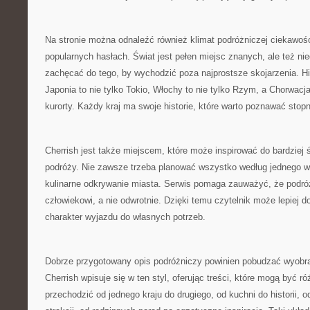
Na stronie można odnaleźć również klimat podróżniczej ciekawośc
popularnych hasłach. Świat jest pełen miejsc znanych, ale też n
zachęcać do tego, by wychodzić poza najprostsze skojarzenia. His
Japonia to nie tylko Tokio, Włochy to nie tylko Rzym, a Chorwacja
kurorty. Każdy kraj ma swoje historie, które warto poznawać stop
Cherrish jest także miejscem, które może inspirować do bardziej
podróży. Nie zawsze trzeba planować wszystko według jednego 
kulinarne odkrywanie miasta. Serwis pomaga zauważyć, że podr
człowiekowi, a nie odwrotnie. Dzięki temu czytelnik może lepiej 
charakter wyjazdu do własnych potrzeb.
Dobrze przygotowany opis podróżniczy powinien pobudzać wyobraź
Cherrish wpisuje się w ten styl, oferując treści, które mogą być 
przechodzić od jednego kraju do drugiego, od kuchni do historii, o