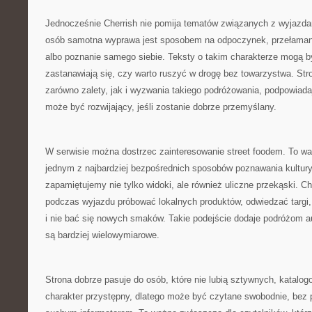
Jednocześnie Cherrish nie pomija tematów związanych z wyjazda
osób samotna wyprawa jest sposobem na odpoczynek, przełamani
albo poznanie samego siebie. Teksty o takim charakterze mogą być
zastanawiają się, czy warto ruszyć w drogę bez towarzystwa. S
zarówno zalety, jak i wyzwania takiego podróżowania, podpowiad
może być rozwijający, jeśli zostanie dobrze przemyślany.
W serwisie można dostrzec zainteresowanie street foodem. To wa
jednym z najbardziej bezpośrednich sposobów poznawania kultury
zapamiętujemy nie tylko widoki, ale również uliczne przekąski. 
podczas wyjazdu próbować lokalnych produktów, odwiedzać targi, 
i nie bać się nowych smaków. Takie podejście dodaje podróżom au
są bardziej wielowymiarowe.
Strona dobrze pasuje do osób, które nie lubią sztywnych, katalo
charakter przystępny, dlatego może być czytane swobodnie, bez p