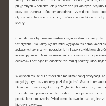
suchym informatorem. To ważne zwłaszcza dla czytelników, którz
przyjemnych w odbiorze, ale jednocześnie przydatnych. Artykuły 
dalszego szukania, która pomaga odkryć, czym dane miejsce moż
styl sprawia, że strona nadaje się zarówno do szybkiego przegląda
lektury.
Cherrish może być również wartościowym źródłem inspiracji dla os
tematyczne. Nie każdy wyjazd musi wyglądać tak samo. Jedni pla
związanych ze znanymi postaciami, inni szukają widokowych dróg.
interesują taniec. Dzięki szerokiej tematyce serwis może przema
odbiorców i pomagać im odnaleźć taki rodzaj podróży, który najlep
W opisach miejsc duże znaczenie ma klimat danej destynacji. To 
decydują o tym, czy chcemy gdzieś pojechać. Suche informacje o
atrakcji nie zawsze wystarczają. Czytelnik chce wiedzieć, czy da
Cherrish może pomagać w takim wyborze, budując obraz miejsca 
podróżnicze skojarzenia. Dzięki temu planowanie staje się bardziej
kierunku łatwiejszy.