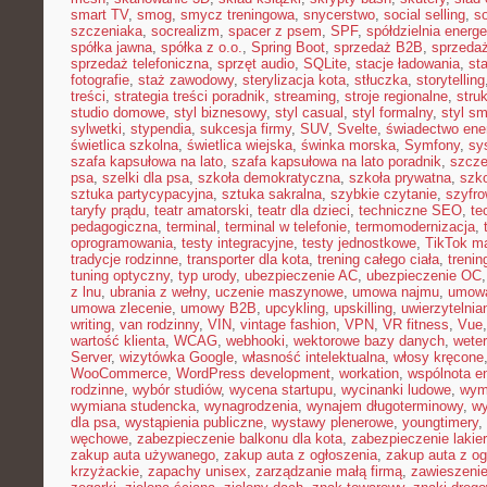
smart TV
,
smog
,
smycz treningowa
,
snycerstwo
,
social selling
,
so
szczeniaka
,
socrealizm
,
spacer z psem
,
SPF
,
spółdzielnia energ
spółka jawna
,
spółka z o.o.
,
Spring Boot
,
sprzedaż B2B
,
sprzeda
sprzedaż telefoniczna
,
sprzęt audio
,
SQLite
,
stacje ładowania
,
st
fotografie
,
staż zawodowy
,
sterylizacja kota
,
stłuczka
,
storytelling
treści
,
strategia treści poradnik
,
streaming
,
stroje regionalne
,
stru
studio domowe
,
styl biznesowy
,
styl casual
,
styl formalny
,
styl sm
sylwetki
,
stypendia
,
sukcesja firmy
,
SUV
,
Svelte
,
świadectwo ene
świetlica szkolna
,
świetlica wiejska
,
świnka morska
,
Symfony
,
sy
szafa kapsułowa na lato
,
szafa kapsułowa na lato poradnik
,
szcze
psa
,
szelki dla psa
,
szkoła demokratyczna
,
szkoła prywatna
,
szk
sztuka partycypacyjna
,
sztuka sakralna
,
szybkie czytanie
,
szyfr
taryfy prądu
,
teatr amatorski
,
teatr dla dzieci
,
techniczne SEO
,
te
pedagogiczna
,
terminal
,
terminal w telefonie
,
termomodernizacja
,
oprogramowania
,
testy integracyjne
,
testy jednostkowe
,
TikTok ma
tradycje rodzinne
,
transporter dla kota
,
trening całego ciała
,
trenin
tuning optyczny
,
typ urody
,
ubezpieczenie AC
,
ubezpieczenie OC
z lnu
,
ubrania z wełny
,
uczenie maszynowe
,
umowa najmu
,
umowa
umowa zlecenie
,
umowy B2B
,
upcykling
,
upskilling
,
uwierzytelni
writing
,
van rodzinny
,
VIN
,
vintage fashion
,
VPN
,
VR fitness
,
Vue
wartość klienta
,
WCAG
,
webhooki
,
wektorowe bazy danych
,
weter
Server
,
wizytówka Google
,
własność intelektualna
,
włosy kręcone
WooCommerce
,
WordPress development
,
workation
,
wspólnota e
rodzinne
,
wybór studiów
,
wycena startupu
,
wycinanki ludowe
,
wym
wymiana studencka
,
wynagrodzenia
,
wynajem długoterminowy
,
wy
dla psa
,
wystąpienia publiczne
,
wystawy plenerowe
,
youngtimery
,
węchowe
,
zabezpieczenie balkonu dla kota
,
zabezpieczenie lakie
zakup auta używanego
,
zakup auta z ogłoszenia
,
zakup auta z og
krzyżackie
,
zapachy unisex
,
zarządzanie małą firmą
,
zawieszeni