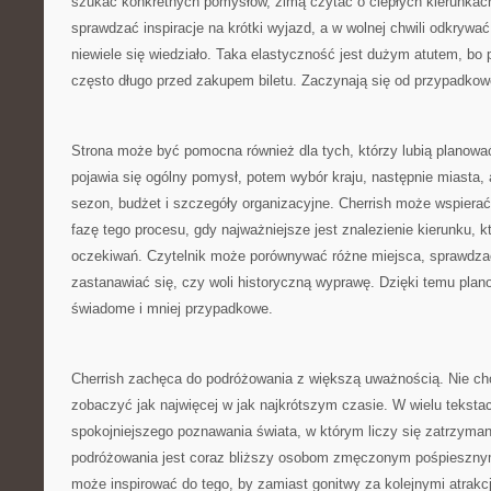
szukać konkretnych pomysłów, zimą czytać o ciepłych kierunka
sprawdzać inspiracje na krótki wyjazd, a w wolnej chwili odkrywać
niewiele się wiedziało. Taka elastyczność jest dużym atutem, bo
często długo przed zakupem biletu. Zaczynają się od przypadkowej
Strona może być pomocna również dla tych, którzy lubią planowa
pojawia się ogólny pomysł, potem wybór kraju, następnie miasta, at
sezon, budżet i szczegóły organizacyjne. Cherrish może wspiera
fazę tego procesu, gdy najważniejsze jest znalezienie kierunku, 
oczekiwań. Czytelnik może porównywać różne miejsca, sprawdzać,
zastanawiać się, czy woli historyczną wyprawę. Dzięki temu plano
świadome i mniej przypadkowe.
Cherrish zachęca do podróżowania z większą uważnością. Nie cho
zobaczyć jak najwięcej w jak najkrótszym czasie. W wielu tekst
spokojniejszego poznawania świata, w którym liczy się zatrzyman
podróżowania jest coraz bliższy osobom zmęczonym pośpieszny
może inspirować do tego, by zamiast gonitwy za kolejnymi atrak