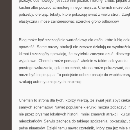
przeżyć coś nowego, jeszcze inni poznać historię, zrobić piękne z
kuchni albo poczuć atmosferę innego miejsca. Cherrish może odp
potrzeby, oferując teksty, które pokazują świat z wielu stron. Dzię
elastyczna i może zainteresować szerokie grono odbiorców.
Blog może być szczególnie wartościowy dla osób, które lubią od
opowieść. Same nazwy atrakcji nie zawsze działają na wyobraźnię
klimat i szczegóły sprawiają, że czytelnik zaczyna czuć, dlaczeg
wyjątkowe. Cherrish może pomagać właśnie w takim odkrywaniu. 
prostego wskazania, gdzie pojechać, strona może pokazywać, co
może być inspirująca. To podejście dobrze pasuje do współczesny
szukają autentyczniejszych inspiracji.
Cherrish to strona dla tych, którzy wierzą, że świat jest zbyt cie
samych schematów. Nawet popularne kierunki można zobaczyć inac
nie przez pryzmat lokalnych historii, mniej znanych atrakcji, kultu
mieszkańców. Serwis zachęca do takiego spojrzenia, pokazując,
pełne niuansów. Dzięki temu nawet czytelnik, który zna już wiele