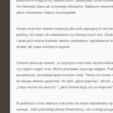
podróżnicze mogą uczyć elastyczności, pokazywać różne możliwo
nie traktować planu jak sztywnego obowiązku. Najlepsze wspomni
gdzie zostawiamy miejsce na przypadek.
Serwis może być również inspiracją dla osób zajmujących się tw
podróży, list miejsc do odwiedzenia czy tematycznych tras. Dzięk
i atrakcjach można budować własne zestawienia: najciekawsze m
działać jak mapa możliwych wypraw.
Cherrish pokazuje również, że turystyka może mieć wymiar eduka
czy region czegoś uczy. Można poznawać zwyczaje religijne. Pod
perspektywę i pozwalają lepiej rozumieć świat. Teksty na stroni
do takiego właśnie spojrzenia: nie tylko „gdzie pojechać”, ale te
„czego można się nauczyć” i „jakie historie kryją się za miejscem”
W podróżach coraz większe znaczenie ma także indywidualny wyb
samego. Jedni potrzebują dobrej infrastruktury, inni szukają prz