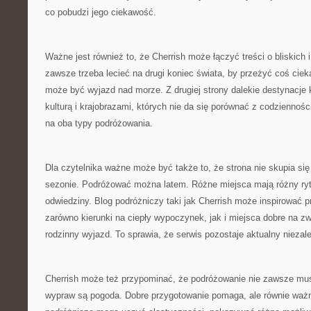
co pobudzi jego ciekawość.
Ważne jest również to, że Cherrish może łączyć treści o bliskich i
zawsze trzeba lecieć na drugi koniec świata, by przeżyć coś cie
może być wyjazd nad morze. Z drugiej strony dalekie destynacje
kulturą i krajobrazami, których nie da się porównać z codziennośc
na oba typy podróżowania.
Dla czytelnika ważne może być także to, że strona nie skupia si
sezonie. Podróżować można latem. Różne miejsca mają różny ryt
odwiedziny. Blog podróżniczy taki jak Cherrish może inspirować p
zarówno kierunki na ciepły wypoczynek, jak i miejsca dobre na zw
rodzinny wyjazd. To sprawia, że serwis pozostaje aktualny niezale
Cherrish może też przypominać, że podróżowanie nie zawsze mus
wypraw są pogoda. Dobre przygotowanie pomaga, ale równie ważna