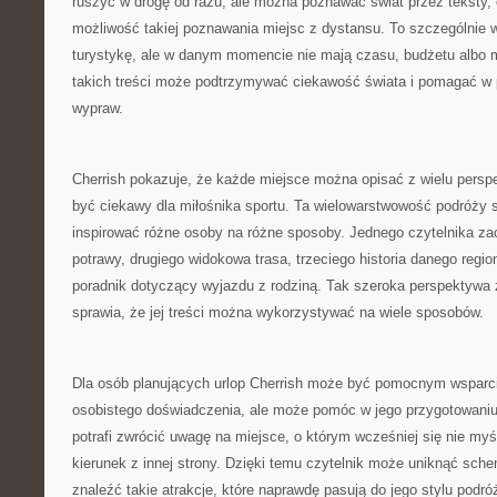
ruszyć w drogę od razu, ale można poznawać świat przez teksty, op
możliwość takiej poznawania miejsc z dystansu. To szczególnie w
turystykę, ale w danym momencie nie mają czasu, budżetu albo m
takich treści może podtrzymywać ciekawość świata i pomagać w 
wypraw.
Cherrish pokazuje, że każde miejsce można opisać z wielu persp
być ciekawy dla miłośnika sportu. Ta wielowarstwowość podróży 
inspirować różne osoby na różne sposoby. Jednego czytelnika zac
potrawy, drugiego widokowa trasa, trzeciego historia danego regio
poradnik dotyczący wyjazdu z rodziną. Tak szeroka perspektywa 
sprawia, że jej treści można wykorzystywać na wiele sposobów.
Dla osób planujących urlop Cherrish może być pomocnym wsparc
osobistego doświadczenia, ale może pomóc w jego przygotowaniu.
potrafi zwrócić uwagę na miejsce, o którym wcześniej się nie my
kierunek z innej strony. Dzięki temu czytelnik może uniknąć sch
znaleźć takie atrakcje, które naprawdę pasują do jego stylu podró