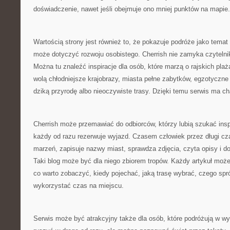
doświadczenie, nawet jeśli obejmuje ono mniej punktów na mapie.
Wartością strony jest również to, że pokazuje podróże jako temat
może dotyczyć rozwoju osobistego. Cherrish nie zamyka czyteln
Można tu znaleźć inspiracje dla osób, które marzą o rajskich plaża
wolą chłodniejsze krajobrazy, miasta pełne zabytków, egzotyczne ś
dziką przyrodę albo nieoczywiste trasy. Dzięki temu serwis ma ch
Cherrish może przemawiać do odbiorców, którzy lubią szukać inspi
każdy od razu rezerwuje wyjazd. Czasem człowiek przez długi c
marzeń, zapisuje nazwy miast, sprawdza zdjęcia, czyta opisy i dop
Taki blog może być dla niego zbiorem tropów. Każdy artykuł może
co warto zobaczyć, kiedy pojechać, jaką trasę wybrać, czego spró
wykorzystać czas na miejscu.
Serwis może być atrakcyjny także dla osób, które podróżują w w