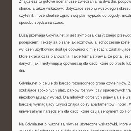
Znajdziesz tu gotowe scenariusze zwiedzania na dwa dni, podpowi
słońce, a także wskazówki dotyczące sezonu wysokiego i okresu
czytelnik może idealnie zgrać swój plan wyjazdu do pogody, możl
sposobu spędzania czasu.
Dużą przewagą Gdynia.net.pl jest symbioza klasycznego przewo
podejściem. Teksty są pisane jak rozmowa, a jednocześnie rzete
wyliczeń użytkownik dostaje opowieści o miejscach, zaskakujące 
które skraca czas planowania. Takie forma sprawia, że portal jes
danych, jak i motywującą opowieścią dla osób, które po prostu lu
dni.
Gdynia.net.pl celuje do bardzo różnorodnego grona czytelników. Z 
szukające spokojnych plaż, parków rozrywki czy spacerowych tras,
niezobowiązujący wypad. Dla młodych dorosłych pojawiają się w
bardziej wymagający turyści znajdą opisy apartamentów i hoteli. W
uniwersalnym narzędziem dla osób, które czują sentyment do Po
Na Gdynia.net.pl ważne są również użyteczne wskazówki, które w