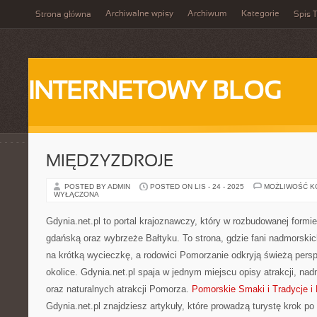
Archiwalne wpisy
Archiwum
Kategorie
Strona główna
Spis T
INTERNETOWY BLOG
MIĘDZYZDROJE
POSTED BY ADMIN
POSTED ON LIS - 24 - 2025
MOŻLIWOŚĆ 
WYŁĄCZONA
Gdynia.net.pl to portal krajoznawczy, który w rozbudowanej formi
gdańską oraz wybrzeże Bałtyku. To strona, gdzie fani nadmorski
na krótką wycieczkę, a rodowici Pomorzanie odkryją świeżą pers
okolice. Gdynia.net.pl spaja w jednym miejscu opisy atrakcji, na
oraz naturalnych atrakcji Pomorza.
Pomorskie Smaki i Tradycje i
Gdynia.net.pl znajdziesz artykuły, które prowadzą turystę krok p