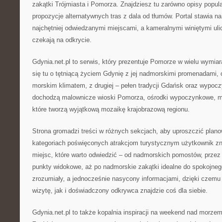
zakątki Trójmiasta i Pomorza. Znajdziesz tu zarówno opisy popular
propozycje alternatywnych tras z dala od tłumów. Portal stawia n
najchętniej odwiedzanymi miejscami, a kameralnymi winiętymi uli
czekają na odkrycie.
Gdynia.net.pl to serwis, który prezentuje Pomorze w wielu wymiar
się tu o tętniącą życiem Gdynię z jej nadmorskimi promenadami, o
morskim klimatem, z drugiej – pełen tradycji Gdańsk oraz wypoc
dochodzą malownicze wioski Pomorza, ośrodki wypoczynkowe, mał
które tworzą wyjątkową mozaikę krajobrazową regionu.
Strona gromadzi treści w różnych sekcjach, aby uproszczić plan
kategoriach poświęconych atrakcjom turystycznym użytkownik zn
miejsc, które warto odwiedzić – od nadmorskich pomostów, przez
punkty widokowe, aż po nadmorskie zakątki idealne do spokojnego
zrozumiały, a jednocześnie nasycony informacjami, dzięki czemu
wizytę, jak i doświadczony odkrywca znajdzie coś dla siebie.
Gdynia.net.pl to także kopalnia inspiracji na weekend nad morze