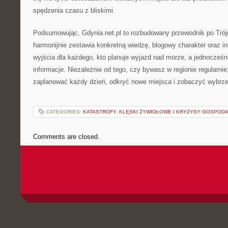
spędzenia czasu z bliskimi.
Podsumowując, Gdynia.net.pl to rozbudowany przewodnik po Trój
harmonijnie zestawia konkretną wiedzę, blogowy charakter oraz ins
wyjścia dla każdego, kto planuje wyjazd nad morze, a jednocześ
informacje. Niezależnie od tego, czy bywasz w regionie regularni
zaplanować każdy dzień, odkryć nowe miejsca i zobaczyć wybrz
CATEGORIES:
KATASTROFY, KLĘSKI ŻYWIOŁOWE I KRYZYSY GOSPOD
Comments are closed.