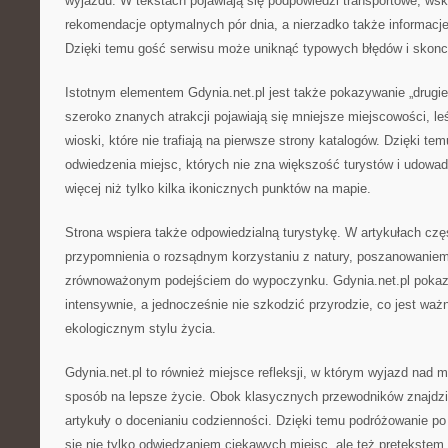
wyjazdu. W tekstach pojawiają się podpowiedzi transportowe, ws
rekomendacje optymalnych pór dnia, a nierzadko także informacje 
Dzięki temu gość serwisu może uniknąć typowych błędów i skonc
Istotnym elementem Gdynia.net.pl jest także pokazywanie „drugie
szeroko znanych atrakcji pojawiają się mniejsze miejscowości, le
wioski, które nie trafiają na pierwsze strony katalogów. Dzięki tem
odwiedzenia miejsc, których nie zna większość turystów i udowa
więcej niż tylko kilka ikonicznych punktów na mapie.
Strona wspiera także odpowiedzialną turystykę. W artykułach częs
przypomnienia o rozsądnym korzystaniu z natury, poszanowaniem 
zrównoważonym podejściem do wypoczynku. Gdynia.net.pl pokaz
intensywnie, a jednocześnie nie szkodzić przyrodzie, co jest wa
ekologicznym stylu życia.
Gdynia.net.pl to również miejsce refleksji, w którym wyjazd nad 
sposób na lepsze życie. Obok klasycznych przewodników znajdzi
artykuły o docenianiu codzienności. Dzięki temu podróżowanie po
się nie tylko odwiedzaniem ciekawych miejsc, ale też pretekstem 