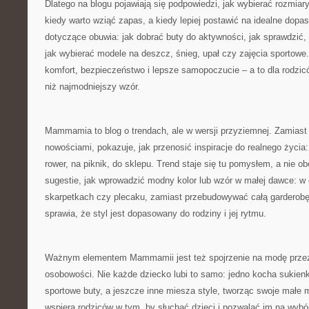
Dlatego na blogu pojawiają się podpowiedzi, jak wybierać rozmiary „
kiedy warto wziąć zapas, a kiedy lepiej postawić na idealne dopa
dotyczące obuwia: jak dobrać buty do aktywności, jak sprawdzić, 
jak wybierać modele na deszcz, śnieg, upał czy zajęcia sportowe
komfort, bezpieczeństwo i lepsze samopoczucie – a to dla rodzic
niż najmodniejszy wzór.
Mammamia to blog o trendach, ale w wersji przyziemnej. Zamias
nowościami, pokazuje, jak przenosić inspiracje do realnego życia
rower, na piknik, do sklepu. Trend staje się tu pomysłem, a nie
sugestie, jak wprowadzić modny kolor lub wzór w małej dawce: w
skarpetkach czy plecaku, zamiast przebudowywać całą garderobę
sprawia, że styl jest dopasowany do rodziny i jej rytmu.
Ważnym elementem Mammamii jest też spojrzenie na modę przez
osobowości. Nie każde dziecko lubi to samo: jedno kocha sukienki i
sportowe buty, a jeszcze inne miesza style, tworząc swoje małe
wspiera rodziców w tym, by słuchać dzieci i pozwalać im na wyb