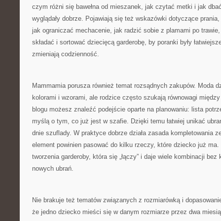
czym różni się bawełna od mieszanek, jak czytać metki i jak dbać
wyglądały dobrze. Pojawiają się też wskazówki dotyczące prania,
jak ograniczać mechacenie, jak radzić sobie z plamami po trawie,
składać i sortować dziecięcą garderobę, by poranki były łatwiejsze.
zmieniają codzienność.
Mammamia porusza również temat rozsądnych zakupów. Moda dzie
kolorami i wzorami, ale rodzice często szukają równowagi międ
blogu możesz znaleźć podejście oparte na planowaniu: lista potrze
myślą o tym, co już jest w szafie. Dzięki temu łatwiej unikać ubrań
dnie szuflady. W praktyce dobrze działa zasada kompletowania 
element powinien pasować do kilku rzeczy, które dziecko już ma
tworzenia garderoby, która się „łączy” i daje wiele kombinacji bez
nowych ubrań.
Nie brakuje też tematów związanych z rozmiarówką i dopasowani
że jedno dziecko mieści się w danym rozmiarze przez dwa miesiąc