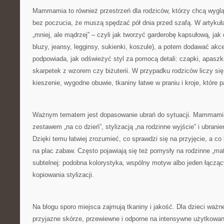
Mammamia to również przestrzeń dla rodziców, którzy chcą wygląda
bez poczucia, że muszą spędzać pół dnia przed szafą. W artykuł
„mniej, ale mądrzej” – czyli jak tworzyć garderobę kapsułową, jak d
bluzy, jeansy, legginsy, sukienki, koszule), a potem dodawać akcen
podpowiada, jak odświeżyć styl za pomocą detali: czapki, apaszki
skarpetek z wzorem czy biżuterii. W przypadku rodziców liczy się
kieszenie, wygodne obuwie, tkaniny łatwe w praniu i kroje, które p
Ważnym tematem jest dopasowanie ubrań do sytuacji. Mammamia
zestawem „na co dzień”, stylizacją „na rodzinne wyjście” i ubrani
Dzięki temu łatwiej zrozumieć, co sprawdzi się na przyjęcie, a co
na plac zabaw. Często pojawiają się też pomysły na rodzinne „ma
subtelnej: podobna kolorystyka, wspólny motyw albo jeden łącząc
kopiowania stylizacji.
Na blogu sporo miejsca zajmują tkaniny i jakość. Dla dzieci ważne
przyjazne skórze, przewiewne i odporne na intensywne użytkow