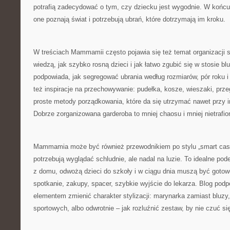
potrafią zadecydować o tym, czy dziecku jest wygodnie. W końcu 
one poznają świat i potrzebują ubrań, które dotrzymają im kroku.
W treściach Mammamii często pojawia się też temat organizacji sz
wiedzą, jak szybko rosną dzieci i jak łatwo zgubić się w stosie bl
podpowiada, jak segregować ubrania według rozmiarów, pór roku i
też inspiracje na przechowywanie: pudełka, kosze, wieszaki, prze
proste metody porządkowania, które da się utrzymać nawet przy 
Dobrze zorganizowana garderoba to mniej chaosu i mniej nietrafi
Mammamia może być również przewodnikiem po stylu „smart casua
potrzebują wyglądać schludnie, ale nadal na luzie. To idealne pode
z domu, odwożą dzieci do szkoły i w ciągu dnia muszą być gotow
spotkanie, zakupy, spacer, szybkie wyjście do lekarza. Blog pod
elementem zmienić charakter stylizacji: marynarka zamiast bluzy
sportowych, albo odwrotnie – jak rozluźnić zestaw, by nie czuć s