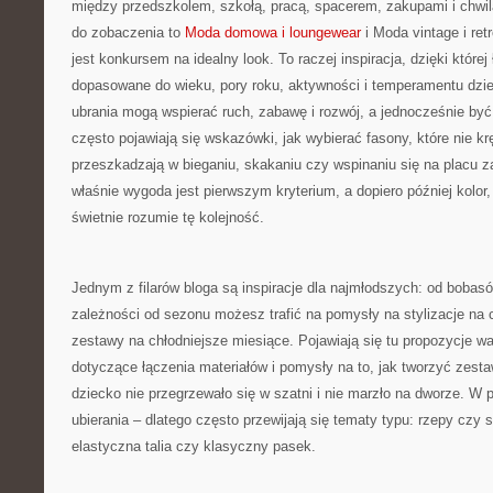
między przedszkolem, szkołą, pracą, spacerem, zakupami i chwilą 
do zobaczenia to
Moda domowa i loungewear
i Moda vintage i re
jest konkursem na idealny look. To raczej inspiracja, dzięki której
dopasowane do wieku, pory roku, aktywności i temperamentu dzie
ubrania mogą wspierać ruch, zabawę i rozwój, a jednocześnie by
często pojawiają się wskazówki, jak wybierać fasony, które nie krę
przeszkadzają w bieganiu, skakaniu czy wspinaniu się na placu za
właśnie wygoda jest pierwszym kryterium, a dopiero później kolor
świetnie rozumie tę kolejność.
Jednym z filarów bloga są inspiracje dla najmłodszych: od bobas
zależności od sezonu możesz trafić na pomysły na stylizacje na c
zestawy na chłodniejsze miesiące. Pojawiają się tu propozycje w
dotyczące łączenia materiałów i pomysły na to, jak tworzyć zesta
dziecko nie przegrzewało się w szatni i nie marzło na dworze. W p
ubierania – dlatego często przewijają się tematy typu: rzepy czy 
elastyczna talia czy klasyczny pasek.