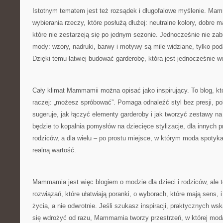
Istotnym tematem jest też rozsądek i długofalowe myślenie. M
wybierania rzeczy, które posłużą dłużej: neutralne kolory, dobre ma
które nie zestarzeją się po jednym sezonie. Jednocześnie nie zabi
mody: wzory, nadruki, barwy i motywy są mile widziane, tylko po
Dzięki temu łatwiej budować garderobę, która jest jednocześnie we
Cały klimat Mammamii można opisać jako inspirujący. To blog, któ
raczej: „możesz spróbować”. Pomaga odnaleźć styl bez presji, po
sugeruje, jak łączyć elementy garderoby i jak tworzyć zestawy na
będzie to kopalnia pomysłów na dziecięce stylizacje, dla innych
rodziców, a dla wielu – po prostu miejsce, w którym moda spotyka
realną wartość.
Mammamia jest więc blogiem o modzie dla dzieci i rodziców, ale 
rozwiązań, które ułatwiają poranki, o wyborach, które mają sens, i
życia, a nie odwrotnie. Jeśli szukasz inspiracji, praktycznych w
się wdrożyć od razu, Mammamia tworzy przestrzeń, w której moda