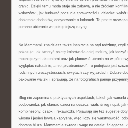
granic. Dzięki temu moda staje się zabawą, a nie źródłem konflikt
wskazówki, jak budować poczucie sprawczości u dziecka: wybó
dobieranie dodatków, decydowanie o kolorach. To proste rozwiąza
poranne ubieranie w spokojniejszą rutynę.
Na Mammamii znajdziesz także inspiracje na styl rodzinny, czyli
pokazuje, jak tworzyć paletę kolorów dla całej rodziny, jak łączyć
mocniejszymi akcentami oraz jak planować ubrania na wspólne wyj
wyglądać naturalnie, a nie „przebraniowo”. To podejście jest szc
rodzinnych uroczystościach, świętach czy wyjazdach. Dobrze dobr
pakowanie walizki i sprawiają, że na fotografiach panuje przyjemn
Blog nie zapomina o praktycznych aspektach, takich jak warunki
podpowiedzi, jak ubierać dzieci na deszcz, wiatr, śnieg i upał, jak 
kombinezony, czapki i rękawiczki. Pojawiają się też sugestie doty
wiosna i jesień bywają kapryśne, więc liczy się warstwowość, odp
dobrana bluza. Mammamia zwraca uwagę na detale: ściągacze, ka