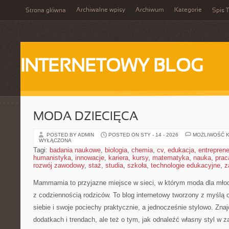
Archiwalne wpisy
Archiwum
Kategorie
Strona główna
Spis T
INTERNETOWY BLOG
MODA DZIECIĘCA
POSTED BY ADMIN
POSTED ON STY - 14 - 2026
MOŻLIWOŚĆ 
WYŁĄCZONA
Tagi:
badania naukowe
,
biologia
,
chemia
,
cv
,
edukacja
,
entreprene
humanistyka
,
innowacje
,
kariera
,
kursy
,
matematyka
,
nauka
,
prac
rozwój zawodowy
,
staż
,
studia
,
szkoła
,
technologie edukacyjne
,
z
Mammamia to przyjazne miejsce w sieci, w którym moda dla mło
z codziennością rodziców. To blog internetowy tworzony z myślą o
siebie i swoje pociechy praktycznie, a jednocześnie stylowo. Znajd
dodatkach i trendach, ale też o tym, jak odnaleźć własny styl w z