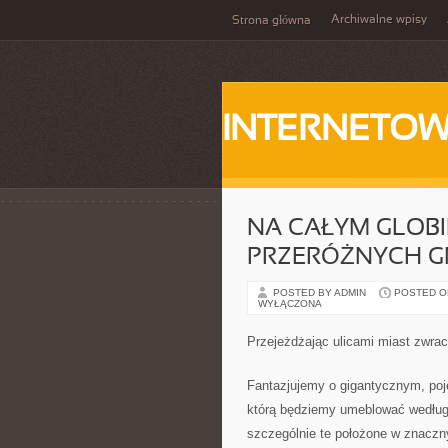
Archiwalne wpisy
Strona główna
INTERNETOW
NA CAŁYM GLOBI
PRZERÓŻNYCH G
POSTED BY ADMIN
POSTED ON
WYŁĄCZONA
Przejeżdżając ulicami miast zwra
Fantazjujemy o gigantycznym, poj
którą będziemy umeblować według 
szczególnie te położone w znaczn