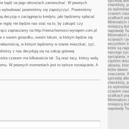
sprzedaj alb
cie bądź na jego obrzeżach zamieszkać. W pewnych
checklisty, 
że wykreślas
go wybudować powinniśmy się zapożyczyć. Powinniśmy
czasem zauw
ą decyzję o zaciągnięciu kredytu, jaki będziemy spłacać
szafkach poj
Minimalizm n
e nigdy nie będzie nas stać na to, by zakupić czy
mniejszą ilo
ąco zapraszamy na http://nieruchomosci-wynajem.com.pl.
naprawdę Tw
Minimalizm 
je o swoim gniazdku, swoim lokum, w którym będzie się
ścianach i j
wszystkim ś
e własnością, w którym będziemy w stanie mieszkać, żyć,
które są nap
ektórzy z nas decydują się na zakup gotowej
naszego życ
sprzątania, 
tóra czasem ma kilkanaście lat. Są oraz tacy, którzy wolą
ciężkim dniu
mu. W pewnych momentach jest to tańsze rozwiązanie. A
ubrania, któ
które dawno 
znaczenia. W
sprzedaj alb
checklisty, 
że wykreślas
czasem zauw
szafkach poj
Minimalizm n
mniejszą ilo
naprawdę Tw