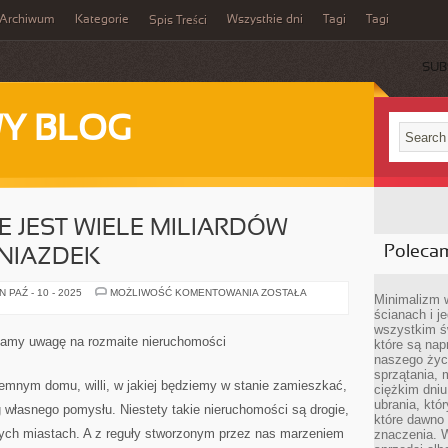
Archiwum
Kategorie
Wszystkie dni
Tagi
Tagi
Spis Treści
SUB
Y BLOG
E JEST WIELE MILIARDÓW
Poleca
NIAZDEK
NA
 PAŹ - 10 - 2025
MOŻLIWOŚĆ KOMENTOWANIA
ZOSTAŁA
Minimalizm 
CAŁYM
ścianach i j
GLOBIE
JEST
wszystkim ś
WIELE
camy uwagę na rozmaite nieruchomości
które są nap
MILIARDÓW
PRZERÓŻNYCH
naszego życ
GNIAZDEK
sprzątania, 
emnym domu, willi, w jakiej będziemy w stanie zamieszkać,
ciężkim dniu
ubrania, któ
własnego pomysłu. Niestety takie nieruchomości są drogie,
które dawno 
ych miastach. A z reguły stworzonym przez nas marzeniem
znaczenia. W