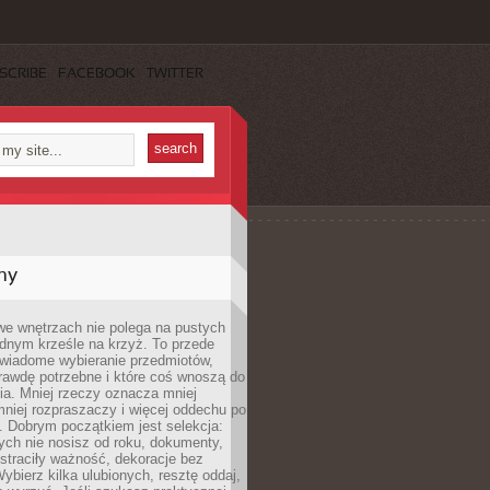
SCRIBE
FACEBOOK
TWITTER
my
we wnętrzach nie polega na pustych
ednym krześle na krzyż. To przede
wiadome wybieranie przedmiotów,
rawdę potrzebne i które coś wnoszą do
ia. Mniej rzeczy oznacza mniej
mniej rozpraszaczy i więcej oddechu po
. Dobrym początkiem jest selekcja:
rych nie nosisz od roku, dokumenty,
straciły ważność, dekoracje bez
ybierz kilka ulubionych, resztę oddaj,