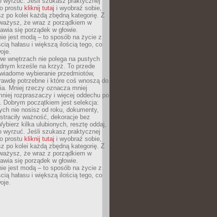
o wyrzuć. Jeśli szukasz praktycznej
po prostu
kliknij tutaj
i wyobraź sobie,
z po kolei każdą zbędną kategorię. Z
ażysz, że wraz z porządkiem w
awia się porządek w głowie.
ie jest modą – to sposób na życie z
ścią hałasu i większą ilością tego, co
oje.
we wnętrzach nie polega na pustych
ednym krześle na krzyż. To przede
wiadome wybieranie przedmiotów,
rawdę potrzebne i które coś wnoszą do
ia. Mniej rzeczy oznacza mniej
mniej rozpraszaczy i więcej oddechu po
. Dobrym początkiem jest selekcja:
rych nie nosisz od roku, dokumenty,
straciły ważność, dekoracje bez
ybierz kilka ulubionych, resztę oddaj,
o wyrzuć. Jeśli szukasz praktycznej
po prostu
kliknij tutaj
i wyobraź sobie,
z po kolei każdą zbędną kategorię. Z
ażysz, że wraz z porządkiem w
awia się porządek w głowie.
ie jest modą – to sposób na życie z
ścią hałasu i większą ilością tego, co
oje.