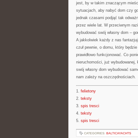
jest, by w takim znaczącym mieś
sytuacjach, aby nabyć dom czy 
jednak czasami podjąć tak odważn
przez wiele lat. W przeciwnym razi
wybudować swój własny dom – gor
A jakkolwiek każdy z nas fantazju
czuł pewnie, o domu, który będzi
prawidłowo funkcjonować. Co poni
nieruchomości, już wybudowanej, k
swój własny dom wybudować same
nam zależy na oszczędnościach.
1.
felietony
2.
teksty
3.
spis tresci
4.
teksty
5.
spis tresci
CATEGORIES:
BALTICAYACHTS