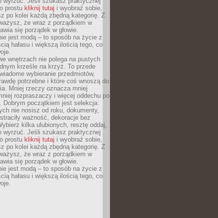
o wyrzuć. Jeśli szukasz praktycznej
po prostu
kliknij tutaj
i wyobraź sobie,
z po kolei każdą zbędną kategorię. Z
ażysz, że wraz z porządkiem w
awia się porządek w głowie.
ie jest modą – to sposób na życie z
ścią hałasu i większą ilością tego, co
oje.
we wnętrzach nie polega na pustych
ednym krześle na krzyż. To przede
wiadome wybieranie przedmiotów,
rawdę potrzebne i które coś wnoszą do
ia. Mniej rzeczy oznacza mniej
mniej rozpraszaczy i więcej oddechu po
. Dobrym początkiem jest selekcja:
rych nie nosisz od roku, dokumenty,
straciły ważność, dekoracje bez
ybierz kilka ulubionych, resztę oddaj,
o wyrzuć. Jeśli szukasz praktycznej
po prostu
kliknij tutaj
i wyobraź sobie,
z po kolei każdą zbędną kategorię. Z
ażysz, że wraz z porządkiem w
awia się porządek w głowie.
ie jest modą – to sposób na życie z
ścią hałasu i większą ilością tego, co
oje.