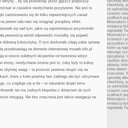
sprzedaj alb
 witryny, , by się przeniknąć przez gąszcz propozycji
checklisty, 
yróżniać w zasadzie niesłychanie pozytywnie. Nie jest to
że wykreślas
czasem zauw
ięki zastosowaniu się do kilku najważniejszych zasad
szafkach poj
, na pewno uda nam się osiągnąć pożądany efekt.
Minimalizm n
mniejszą ilo
owili się nad tym, jakie są najistotniejsze przymiotniki
naprawdę Tw
Minimalizm 
ałą pewnością wśród odpowiedzi musiałby się pojawić
ścianach i j
ie dobraną kolorystyką. O tym doskonale zdają sobie sprawę
wszystkim ś
które są nap
rtę przedstawiają na domenie internetowej msweb.info.pl.
naszego życ
rują w istocie solidnych ekspertów od tworzenia witryn
sprzątania, 
ciężkim dniu
 strony, niesłychanie istotne jest to, żeby były to kolory
ubrania, któ
które dawno 
e zbytniej uwagi – ta przecież powinna skupić się na
znaczenia. W
fikach, które z kolei powinny bez żadnego ale być utrzymane
sprzedaj alb
checklisty, 
go, co znajduje się w tle – to naturalnie dzięki temu
że wykreślas
żytkownik nie ma żadnych kłopotów z dotarciem do tych
czasem zauw
szafkach poj
ncie intrygują. Nie bez znaczenia jest także nawigacja na
Minimalizm n
mniejszą ilo
naprawdę Tw