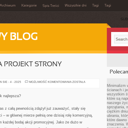
Archiwum
Kategorie
Wszystkie dni
Tagi
Tagi
Spis Treści
SUB
Y BLOG
A PROJEKT STRONY
Poleca
NA
SIE - 4 - 2025
MOŻLIWOŚĆ KOMENTOWANIA
ZOSTAŁA
CZYM
Minimalizm 
POLEGA
ścianach i j
PROJEKT
wszystkim ś
STRONY
ak najlepsza?
INTERNETOWEJ?
które są nap
naszego życ
sprzątania, 
nas z całą pewnością zdążył już zauważyć, stały się
ciężkim dniu
 – w głównej mierze pełnią one dzisiaj rolę komercyjną,
ubrania, któ
które dawno 
m każdej bodaj akcji promocyjnej. Jako że dużo w
znaczenia. W