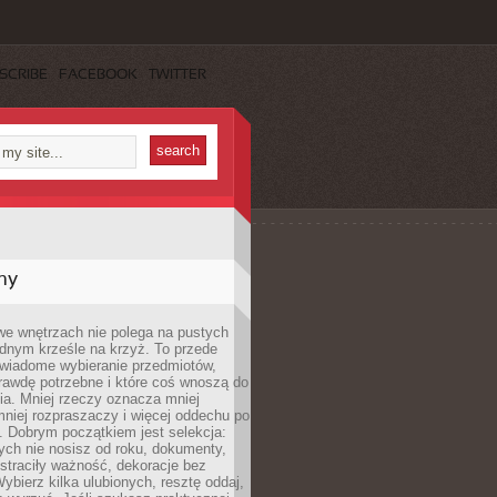
SCRIBE
FACEBOOK
TWITTER
my
we wnętrzach nie polega na pustych
ednym krześle na krzyż. To przede
wiadome wybieranie przedmiotów,
rawdę potrzebne i które coś wnoszą do
ia. Mniej rzeczy oznacza mniej
mniej rozpraszaczy i więcej oddechu po
. Dobrym początkiem jest selekcja:
rych nie nosisz od roku, dokumenty,
straciły ważność, dekoracje bez
ybierz kilka ulubionych, resztę oddaj,