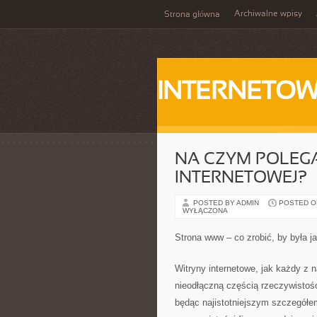
Archiwalne wpisy
Strona główna
INTERNETOW
NA CZYM POLEG
INTERNETOWEJ?
POSTED BY ADMIN
POSTED ON 
WYŁĄCZONA
Strona www – co zrobić, by była j
Witryny internetowe, jak każdy z 
nieodłączną częścią rzeczywistości
będąc najistotniejszym szczegółe