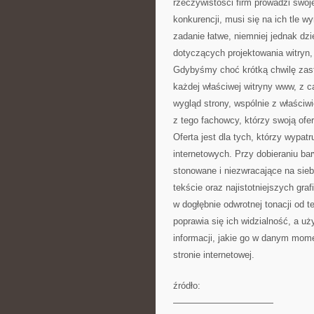
rzeczywistości firm prowadzi swoje
konkurencji, musi się na ich tle w
zadanie łatwe, niemniej jednak dz
dotyczących projektowania witryn
Gdybyśmy choć krótką chwilę zastan
każdej właściwej witryny www, z c
wygląd strony, wspólnie z właściw
z tego fachowcy, którzy swoją ofe
Oferta jest dla tych, którzy wypat
internetowych. Przy dobieraniu barw
stonowane i niezwracające na siebi
tekście oraz najistotniejszych gra
w dogłębnie odwrotnej tonacji od te
poprawia się ich widzialność, a u
informacji, jakie go w danym mome
stronie internetowej.
źródło:
———————————