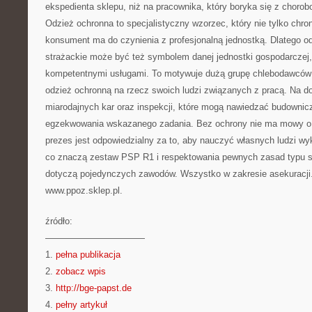
ekspedienta sklepu, niż na pracownika, który boryka się z choro
Odzież ochronna to specjalistyczny wzorzec, który nie tylko chron
konsument ma do czynienia z profesjonalną jednostką. Dlatego odz
strażackie może być też symbolem danej jednostki gospodarczej, 
kompetentnymi usługami. To motywuje dużą grupę chlebodawców
odzież ochronną na rzecz swoich ludzi związanych z pracą. Na do
miarodajnych kar oraz inspekcji, które mogą nawiedzać budownicz
egzekwowania wskazanego zadania. Bez ochrony nie ma mowy o d
prezes jest odpowiedzialny za to, aby nauczyć własnych ludzi w
co znaczą zestaw PSP R1 i respektowania pewnych zasad typu spr
dotyczą pojedynczych zawodów. Wszystko w zakresie asekuracji
www.ppoz.sklep.pl.
źródło:
———————————
1.
pełna publikacja
2.
zobacz wpis
3.
http://bge-papst.de
4.
pełny artykuł