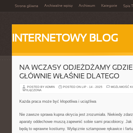
Archiwalne wpisy
Archiwum
Kategorie
Strona główna
Spis T
INTERNETOWY BLOG
NA WCZASY ODJEŻDŻAMY GDZI
GŁÓWNIE WŁAŚNIE DLATEGO
POSTED BY ADMIN
POSTED ON LIP - 14 - 2025
MOŻLIWOŚĆ 
WYŁĄCZONA
Każda praca może być kłopotliwa i uciążliwa
Nie zawsze sprawa kupna okrycia jest zrozumiała. Niekiedy zdarza
aparaty oddechowe muszą zapewnić sobie sami pracobiorcy. Jak 
będą to wprawne kostiumy. Wyłącznie sztampowe rękawice i fartuc