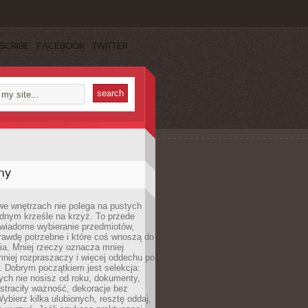
SCRIBE
FACEBOOK
TWITTER
my
we wnętrzach nie polega na pustych
ednym krześle na krzyż. To przede
wiadome wybieranie przedmiotów,
rawdę potrzebne i które coś wnoszą do
ia. Mniej rzeczy oznacza mniej
mniej rozpraszaczy i więcej oddechu po
. Dobrym początkiem jest selekcja:
rych nie nosisz od roku, dokumenty,
straciły ważność, dekoracje bez
ybierz kilka ulubionych, resztę oddaj,