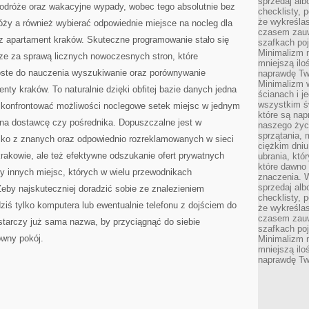
sprzedaj alb
odróże oraz wakacyjne wypady, wobec tego absolutnie bez
checklisty, 
że wykreślas
ży a również wybierać odpowiednie miejsce na nocleg dla
czasem zauw
cz apartament kraków. Skuteczne programowanie stało się
szafkach poj
Minimalizm n
ze za sprawą licznych nowoczesnych stron, które
mniejszą ilo
roste do nauczenia wyszukiwanie oraz porównywanie
naprawdę Tw
Minimalizm 
enty kraków. To naturalnie dzięki obfitej bazie danych jedna
ścianach i j
wszystkim ś
skonfrontować możliwości noclegowe setek miejsc w jednym
które są nap
na dostawcę czy pośrednika. Dopuszczalne jest w
naszego życ
sprzątania, 
ylko z znanych oraz odpowiednio rozreklamowanych w sieci
ciężkim dniu
krakowie, ale też efektywne odszukanie ofert prywatnych
ubrania, któ
które dawno 
y innych miejsc, których w wielu przewodnikach
znaczenia. W
sprzedaj alb
Żeby najskuteczniej doradzić sobie ze znalezieniem
checklisty, 
dziś tylko komputera lub ewentualnie telefonu z dojściem do
że wykreślas
czasem zauw
ystarczy już sama nazwa, by przyciągnąć do siebie
szafkach poj
owny pokój.
Minimalizm n
mniejszą ilo
naprawdę Tw