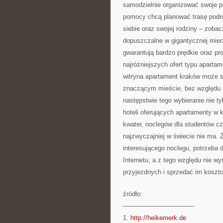
samodzielnie organizować swoje p
pomocy chcą planować trasę podró
siebie oraz swojej rodziny – zoba
dopuszczalne w gigantycznej mier
gwarantują bardzo prędkie oraz p
najróżniejszych ofert typu apartam
witryna apartament kraków może 
znaczącym mieście, bez względu 
następstwie tego wybieranie nie t
hoteli oferujących apartamenty w 
kwater, noclegów dla studentów cz
najzwyczajniej w świecie nie ma. 
interesującego noclegu, potrzeba 
Internetu, a z tego względu nie w
przyjezdnych i sprzedać im koszt
źródło:
———————————
1.
http://heikemerk.de