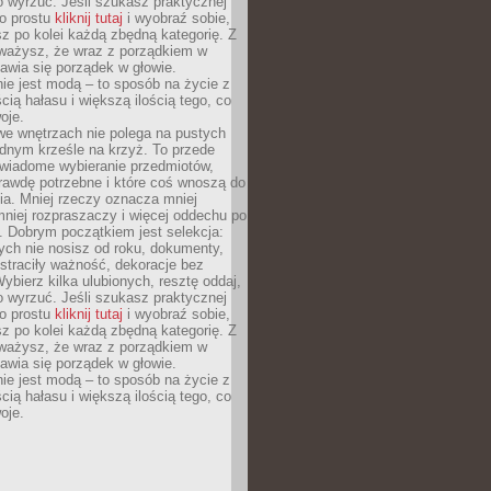
o wyrzuć. Jeśli szukasz praktycznej
po prostu
kliknij tutaj
i wyobraź sobie,
z po kolei każdą zbędną kategorię. Z
ażysz, że wraz z porządkiem w
awia się porządek w głowie.
ie jest modą – to sposób na życie z
ścią hałasu i większą ilością tego, co
oje.
we wnętrzach nie polega na pustych
ednym krześle na krzyż. To przede
wiadome wybieranie przedmiotów,
rawdę potrzebne i które coś wnoszą do
ia. Mniej rzeczy oznacza mniej
mniej rozpraszaczy i więcej oddechu po
. Dobrym początkiem jest selekcja:
rych nie nosisz od roku, dokumenty,
straciły ważność, dekoracje bez
ybierz kilka ulubionych, resztę oddaj,
o wyrzuć. Jeśli szukasz praktycznej
po prostu
kliknij tutaj
i wyobraź sobie,
z po kolei każdą zbędną kategorię. Z
ażysz, że wraz z porządkiem w
awia się porządek w głowie.
ie jest modą – to sposób na życie z
ścią hałasu i większą ilością tego, co
oje.