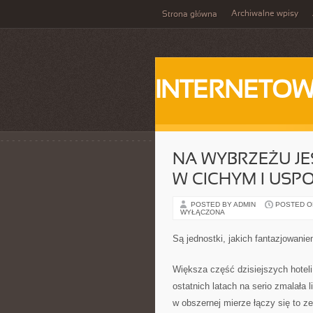
Archiwalne wpisy
Strona główna
INTERNETOW
NA WYBRZEŻU J
W CICHYM I USP
POSTED BY ADMIN
POSTED ON 
WYŁĄCZONA
Są jednostki, jakich fantazjowanie
Większa część dzisiejszych hotel
ostatnich latach na serio zmalała
w obszernej mierze łączy się to z