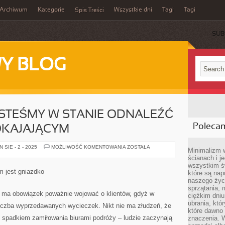
Archiwum
Kategorie
Wszystkie dni
Tagi
Tagi
Spis Treści
SUB
Y BLOG
ESTEŚMY W STANIE ODNALEŹĆ
Poleca
OKAJAJĄCYM
NA
SIE - 2 - 2025
MOŻLIWOŚĆ KOMENTOWANIA
ZOSTAŁA
Minimalizm 
WYBRZEŻU
ścianach i j
JESTEŚMY
W
wszystkim ś
STANIE
m jest gniazdko
które są nap
ODNALEŹĆ
W
naszego życ
CICHYM
sprzątania, 
I
i ma obowiązek poważnie wojować o klientów, gdyż w
ciężkim dniu
USPOKAJAJĄCYM
ubrania, któ
 liczba wyprzedawanych wycieczek. Nikt nie ma złudzeń, że
które dawno 
e spadkiem zamiłowania biurami podróży – ludzie zaczynają
znaczenia. W