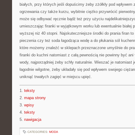
białych, przy których jeśli dopuścimy żeby zżółkły pod wpływem
ogrzewania czy także kurzu, wybitnie ciężko przywrócić pierwotny
może się odbywać ręcznie bądź też przy użyciu najdelikatniejszy
umieszczając firanki w wyjątkowym worku lub ewentualnie białej 
wyższej niż 40 stopni. Najskuteczniejsze środki do prania firan t
pieczenia czy też soda łagodząca wodę a do płukania sól kuchenn
które możemy znaleźć w sklepach przeznaczone umyślnie do prani
firanki do kuchni natomiast z całą pewnością nie powinny być an
wody, najporządniej żeby schły naturalnie. Wieszać je natomiast 
łagodnie wilgotne, żeby układały się pod wpływem swojego ciężar
uniknąć trwałych zagięć w miejscu upięć.
1.
teksty
2.
mapa strony
3.
wpisy
4.
teksty
5.
nawigacja
CATEGORIES:
MODA