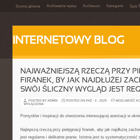
Archiwalne wpisy
Archiwum
Kategorie
Strona główna
Spis T
INTERNETOWY BLOG
NAJWAŻNIEJSZĄ RZECZĄ PRZY PI
FIRANEK, BY JAK NAJDŁUŻEJ Z
SWÓJ ŚLICZNY WYGLĄD JEST RE
POSTED BY ADMIN
POSTED ON PAŹ - 3 - 2025
MOŻLIWOŚĆ K
WYŁĄCZONA
Pomysłów i inspiracji do stworzenia interesującej aranżacji w okn
Najlepszą rzeczą przy pielęgnacji firanek, aby jak najdłużej zach
jest regularne i delikatne pranie. Istotna jest tu systematyczność