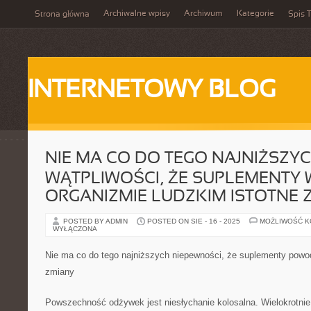
Archiwalne wpisy
Archiwum
Kategorie
Strona główna
Spis T
INTERNETOWY BLOG
NIE MA CO DO TEGO NAJNIŻSZY
WĄTPLIWOŚCI, ŻE SUPLEMENTY
ORGANIZMIE LUDZKIM ISTOTNE 
POSTED BY ADMIN
POSTED ON SIE - 16 - 2025
MOŻLIWOŚĆ 
WYŁĄCZONA
Nie ma co do tego najniższych niepewności, że suplementy powod
zmiany
Powszechność odżywek jest niesłychanie kolosalna. Wielokrotnie