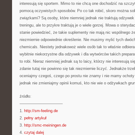
interesują się sportem. Mimo to nie chcą one dochodzić na szczyt
pomocą oczywistych sposobów. Po co tak robić, skoro można s
związkami? Są osoby, które niemniej jednak nie traktują odżywek
treningu, ale to przykre traktują je o wiele gorzej. Mowa o stery
stanie powiedzieć, że takie suplementy nie mają nic wspólnego że
niezmiernie odpowiednie określenie. Nie musimy mylić tych dwóc
chemicals. Niestety jednakowoż wiele osób tak to właśnie odbiera
wybitnie niekorzystne dla odżywek i dla wytwórców takich preparat
to robi. Nieraz niemniej jednak są to laicy, którzy nie interesują 
zdanie tutaj nie powinno się tak niezmiernie liczyć. Jednakże trz
oceniajmy czegoś, czego po prostu nie znamy i nie mamy ochoty
jednak nie zmieniajmy opinii komuś, kto nie wie o odżywkach grun
źródło:
———————————
1.
http://sm-feeling.de
2.
pełny artykuł
3.
http://smc-meiningen.de
4.
czytaj dalej