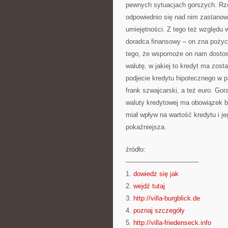
pewnych sytuacjach gorszych. Rze
odpowiednio się nad nim zastanow
umiejętności. Z tego też względu 
doradca finansowy – on zna pożycz
tego, że wspomoże on nam dostoso
walutę, w jakiej to kredyt ma zost
podjecie kredytu hipotecznego w p
frank szwajcarski, a też euro. Go
waluty kredytowej ma obowiązek 
miał wpływ na wartość kredytu i j
pokaźniejsza.
źródło:
———————————
1.
dowiedz się jak
2.
wejdź tutaj
3.
http://villa-burgblick.de
4.
poznaj szczegóły
5.
http://villa-friedenseck.info