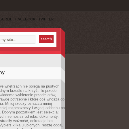
SCRIBE
FACEBOOK
TWITTER
my
we wnętrzach nie polega na pustych
ednym krześle na krzyż. To przede
wiadome wybieranie przedmiotów,
rawdę potrzebne i które coś wnoszą do
ia. Mniej rzeczy oznacza mniej
mniej rozpraszaczy i więcej oddechu po
. Dobrym początkiem jest selekcja:
rych nie nosisz od roku, dokumenty,
straciły ważność, dekoracje bez
ybierz kilka ulubionych, resztę oddaj,