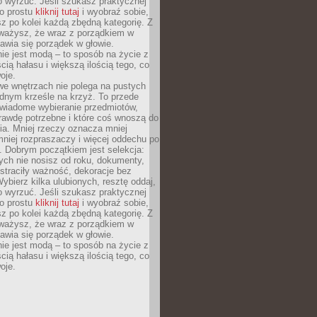
o wyrzuć. Jeśli szukasz praktycznej
po prostu
kliknij tutaj
i wyobraź sobie,
z po kolei każdą zbędną kategorię. Z
ażysz, że wraz z porządkiem w
awia się porządek w głowie.
ie jest modą – to sposób na życie z
ścią hałasu i większą ilością tego, co
oje.
we wnętrzach nie polega na pustych
ednym krześle na krzyż. To przede
wiadome wybieranie przedmiotów,
rawdę potrzebne i które coś wnoszą do
ia. Mniej rzeczy oznacza mniej
mniej rozpraszaczy i więcej oddechu po
. Dobrym początkiem jest selekcja:
rych nie nosisz od roku, dokumenty,
straciły ważność, dekoracje bez
ybierz kilka ulubionych, resztę oddaj,
o wyrzuć. Jeśli szukasz praktycznej
po prostu
kliknij tutaj
i wyobraź sobie,
z po kolei każdą zbędną kategorię. Z
ażysz, że wraz z porządkiem w
awia się porządek w głowie.
ie jest modą – to sposób na życie z
ścią hałasu i większą ilością tego, co
oje.