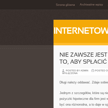
Archiwalne wpisy
Strona główna
INTERNETOW
NIE ZAWSZE JEST
TO, ABY SPŁACI
POSTED BY ADMIN
POSTED ON 
WYŁĄCZONA
Długi należy oddawać. Zdaje sobi
Jednym z szczegółów, które są ni
pożyczki hipoteczne dla firm jest 
być ona różnorodna, a to daje w s