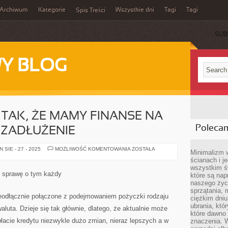
Archiwum
Kategorie
Wszystkie dni
Tagi
Tagi
Spis Treści
SUB
Y BLOG
 TAK, ŻE MAMY FINANSE NA
Poleca
Ć ZADŁUŻENIE
NIE
SIE - 27 - 2025
MOŻLIWOŚĆ KOMENTOWANIA
ZOSTAŁA
Minimalizm 
ZAWSZE
ścianach i j
JEST
TAK,
wszystkim ś
ŻE
e sprawę o tym każdy
które są nap
MAMY
FINANSE
naszego życ
NA
sprzątania, 
TO,
eodłącznie połączone z podejmowaniem pożyczki rodzaju
ciężkim dniu
ABY
SPŁACIĆ
ubrania, któ
waluta. Dzieje się tak głównie, dlatego, że aktualnie może
ZADŁUŻENIE
które dawno 
płacie kredytu niezwykle dużo zmian, nieraz lepszych a w
znaczenia. W