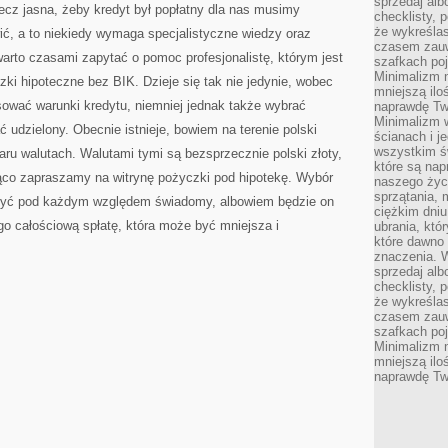
sprzedaj alb
cz jasna, żeby kredyt był popłatny dla nas musimy
checklisty, 
że wykreślas
ić, a to niekiedy wymaga specjalistyczne wiedzy oraz
czasem zauw
warto czasami zapytać o pomoc profesjonalistę, którym jest
szafkach poj
Minimalizm n
ki hipoteczne bez BIK. Dzieje się tak nie jedynie, wobec
mniejszą ilo
wać warunki kredytu, niemniej jednak także wybrać
naprawdę Tw
Minimalizm 
ać udzielony. Obecnie istnieje, bowiem na terenie polski
ścianach i j
wszystkim ś
aru walutach. Walutami tymi są bezsprzecznie polski złoty,
które są nap
rąco zapraszamy na witrynę pożyczki pod hipotekę. Wybór
naszego życ
sprzątania, 
być pod każdym względem świadomy, albowiem będzie on
ciężkim dniu
ego całościową spłatę, która może być mniejsza i
ubrania, któ
które dawno 
znaczenia. W
sprzedaj alb
checklisty, 
że wykreślas
czasem zauw
szafkach poj
Minimalizm n
mniejszą ilo
naprawdę Tw