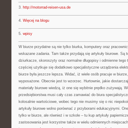
3.
http://motorrad-reisen-usa.de
4.
Więcej na blogu
5.
wpisy
W biurze przydatne są nie tylko biurka, komputery oraz pracowni
wskazane zadania. Tam także przydają się artykuły biurowe. Są t
dziurkacze, skoroszyty oraz normalne długopisy i odmienne tego 
częściej użytkuje się dodatkowo specjalistyczne urządzenia elek
biurze była jeszcze lepsza. Widać, iż wiele osób pracuje w biurze,
wyposażone. Obecnie jest to wzorzec. Hurtownie, jakie dostarczaj
materiały biurowe wiedzą, iż one się wybitnie prędko zużywają. W
przedsiębiorstwa musi cały czas zamawiać do biura specjalistycz
kolosalnie wartościowe, wobec tego nie musimy się o nic niepokoi
artykuły biurowe wolno porównać z przyborami edukacyjnymi. One 
tylko w biurze, ale również i w szkole – tu kup artykuły papiernic
zastosowania jest korzystne także w wielu odmiennych miejscach