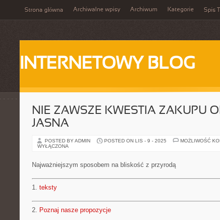
Archiwalne wpisy
Archiwum
Kategorie
Strona główna
Spis T
INTERNETOWY BLOG
NIE ZAWSZE KWESTIA ZAKUPU O
JASNA
POSTED BY ADMIN
POSTED ON LIS - 9 - 2025
MOŻLIWOŚĆ K
WYŁĄCZONA
Najważniejszym sposobem na bliskość z przyrodą
1.
teksty
2.
Poznaj nasze propozycje