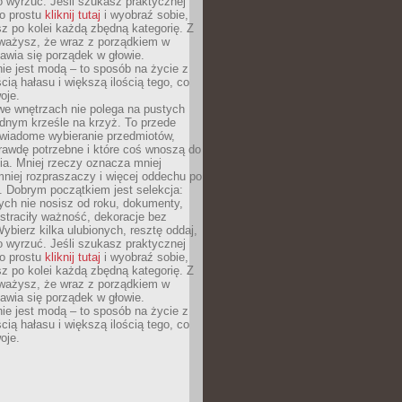
o wyrzuć. Jeśli szukasz praktycznej
po prostu
kliknij tutaj
i wyobraź sobie,
z po kolei każdą zbędną kategorię. Z
ażysz, że wraz z porządkiem w
awia się porządek w głowie.
ie jest modą – to sposób na życie z
ścią hałasu i większą ilością tego, co
oje.
we wnętrzach nie polega na pustych
ednym krześle na krzyż. To przede
wiadome wybieranie przedmiotów,
rawdę potrzebne i które coś wnoszą do
ia. Mniej rzeczy oznacza mniej
mniej rozpraszaczy i więcej oddechu po
. Dobrym początkiem jest selekcja:
rych nie nosisz od roku, dokumenty,
straciły ważność, dekoracje bez
ybierz kilka ulubionych, resztę oddaj,
o wyrzuć. Jeśli szukasz praktycznej
po prostu
kliknij tutaj
i wyobraź sobie,
z po kolei każdą zbędną kategorię. Z
ażysz, że wraz z porządkiem w
awia się porządek w głowie.
ie jest modą – to sposób na życie z
ścią hałasu i większą ilością tego, co
oje.