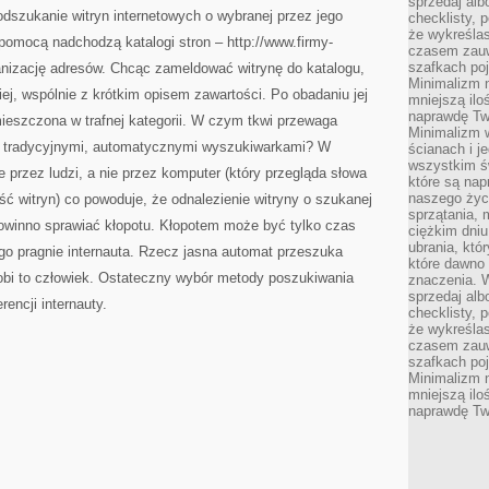
sprzedaj alb
NA
dszukanie witryn internetowych o wybranej przez jego
checklisty, 
KONCIE
BANKOWYM
że wykreślas
pomocą nadchodzą katalogi stron – http://www.firmy-
czasem zauw
szafkach poj
ganizację adresów. Chcąc zameldować witrynę do katalogu,
Minimalizm n
ej, wspólnie z krótkim opisem zawartości. Po obadaniu jej
mniejszą ilo
naprawdę Tw
ieszczona w trafnej kategorii. W czym tkwi przewaga
Minimalizm 
ad tradycyjnymi, automatycznymi wyszukiwarkami? W
ścianach i j
wszystkim ś
przez ludzi, a nie przez komputer (który przegląda słowa
które są nap
naszego życ
ść witryn) co powoduje, że odnalezienie witryny o szukanej
sprzątania, 
owinno sprawiać kłopotu. Kłopotem może być tylko czas
ciężkim dniu
ubrania, któ
o pragnie internauta. Rzecz jasna automat przeszuka
które dawno 
robi to człowiek. Ostateczny wybór metody poszukiwania
znaczenia. W
sprzedaj alb
rencji internauty.
checklisty, 
że wykreślas
czasem zauw
szafkach poj
Minimalizm n
mniejszą ilo
naprawdę Tw