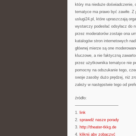
który ma nieduże doświadczenie, o
tematyce ma prawo być zawiłe. Z 
uslugi24.pl, które upraszczają or
wystarczy podesłać odsyłacz do ni
przez moderatorów zostaje ona um
katalogów stron internetowych n
głównej mierze są one moderowane 
kluczowe, a nie faktyczną zawarto
przez użytkownika tematyce nie p
pomocny na odszukanie tego, czeg
swoje zasoby dużo prędzej, niż z
zależy w następstwie tego od prefe
źródło:
———————————
1.
link
2.
sprawdź nasze porady
3.
http://theater-tkkg.de
4.
kliknij aby zobaczyć