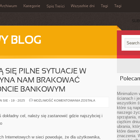
Archiwum
Kategorie
Wszystkie dni
Tagi
Tagi
Spis Treści
SUB
Y BLOG
 SIĘ PILNE SYTUACJE W
Poleca
CZYNA NAM BRAKOWAĆ
KONCIE BANKOWYM
Minimalizm 
ścianach i j
NIERAZ
SIE - 19 - 2025
MOŻLIWOŚĆ KOMENTOWANIA
ZOSTAŁA
wszystkim ś
ZDARZAJĄ
SIĘ
które są nap
PILNE
naszego życ
SYTUACJE
 dokładny cel, należy się zastanowić gdzie najszybciej i
sprzątania, 
W
ŻYCIU,
ciężkim dniu
no
GDY
ubrania, któ
ZACZYNA
które dawno 
NAM
BRAKOWAĆ
znaczenia. W
ch Internetowych w sieci powoduje, że dla użytkownika,
PIENIĘDZY