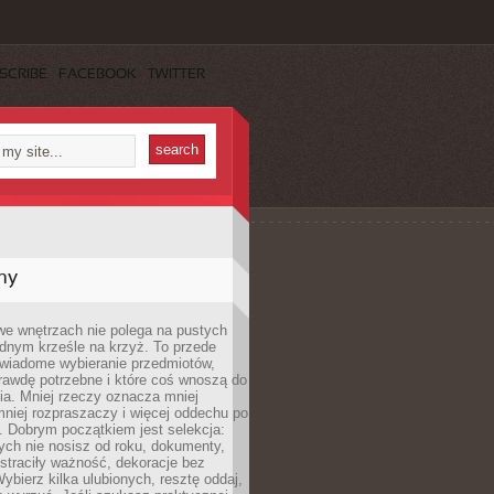
SCRIBE
FACEBOOK
TWITTER
my
we wnętrzach nie polega na pustych
ednym krześle na krzyż. To przede
wiadome wybieranie przedmiotów,
rawdę potrzebne i które coś wnoszą do
ia. Mniej rzeczy oznacza mniej
mniej rozpraszaczy i więcej oddechu po
. Dobrym początkiem jest selekcja:
rych nie nosisz od roku, dokumenty,
straciły ważność, dekoracje bez
ybierz kilka ulubionych, resztę oddaj,