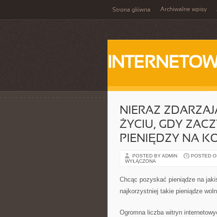
Archiwalne wpisy
Strona główna
INTERNETOW
NIERAZ ZDARZAJĄ
ŻYCIU, GDY ZA
PIENIĘDZY NA 
POSTED BY ADMIN
POSTED ON 
WYŁĄCZONA
Chcąc pozyskać pieniądze na jakiś
najkorzystniej takie pieniądze wol
Ogromna liczba witryn internetowy