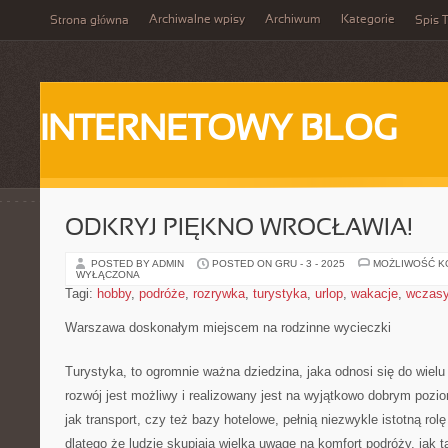
Archiwalne wpisy
Archiwum
Kategorie
Strona główna
Spis T
INTERNETOWY BLOG
ODKRYJ PIĘKNO WROCŁAWIA!
POSTED BY ADMIN
POSTED ON GRU - 3 - 2025
MOŻLIWOŚĆ 
WYŁĄCZONA
Tagi:
hobby
,
podróże
,
rozrywka
,
turystyka
,
urlop
,
wakacje
,
wczas
Warszawa doskonałym miejscem na rodzinne wycieczki
Turystyka, to ogromnie ważna dziedzina, jaka odnosi się do wielu
rozwój jest możliwy i realizowany jest na wyjątkowo dobrym pozio
jak transport, czy też bazy hotelowe, pełnią niezwykle istotną ro
dlatego że ludzie skupiają wielką uwagę na komfort podróży, jak