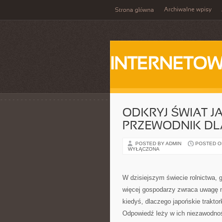
Archiwalne wpisy
Strona główna
INTERNETOW
ODKRYJ ŚWIAT 
PRZEWODNIK DL
POSTED BY ADMIN
POSTED ON
WYŁĄCZONA
W dzisiejszym świecie rolnictwa, g
więcej gospodarzy zwraca uwagę n
kiedyś, dlaczego japońskie traktor
Odpowiedź leży w ich niezawodnoś