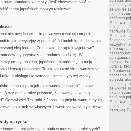
sprzedaj alb
ją nowe standardy w branży. Jeśli chcesz postawić na
checklisty, 
łębić temat japońskich maszyn rolniczych.
że wykreślas
czasem zauw
szafkach poj
Minimalizm n
akości
mniejszą ilo
naprawdę Tw
symbol niezawodności — to prawdziwa rewolucja na polu.
Minimalizm 
ścianach i j
ii to jak precyzyjny zegarek wśród tanich kopii: działa bez
wszystkim ś
ensywnej eksploatacji. Co sprawia, że są tak wyjątkowe?
które są nap
naszego życ
ateriały i rygorystyczne standardy produkcji. W
sprzątania, 
h czy amerykańskich, japońskie traktorki często mają
ciężkim dniu
ubrania, któ
wania i lepszą ergonomię. To jak poruszać się nowoczesnym
które dawno 
znaczenia. W
ęką, a obsługa nie wymaga specjalistycznej wiedzy.
sprzedaj alb
checklisty, 
ońska technologia to jak niezawodny pracownik” — zawsze
że wykreślas
czasem zauw
dzi. A czy można mieć pewność, że inwestycja w taką
szafkach poj
i? Oczywiście! Traktorki z Japonii są projektowane z myślą
Minimalizm n
mniejszą ilo
alnych kosztach serwisowych. Inwestując w nie, zyskujesz
naprawdę Tw
rendy na rynku
ie innowacje pojawiły się ostatnio w maszynach rolniczych?