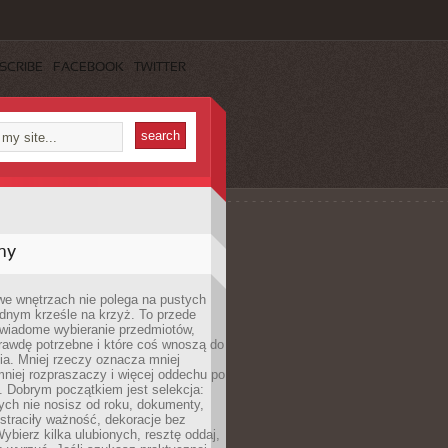
SCRIBE
FACEBOOK
TWITTER
my
we wnętrzach nie polega na pustych
ednym krześle na krzyż. To przede
wiadome wybieranie przedmiotów,
rawdę potrzebne i które coś wnoszą do
ia. Mniej rzeczy oznacza mniej
mniej rozpraszaczy i więcej oddechu po
. Dobrym początkiem jest selekcja:
rych nie nosisz od roku, dokumenty,
straciły ważność, dekoracje bez
ybierz kilka ulubionych, resztę oddaj,