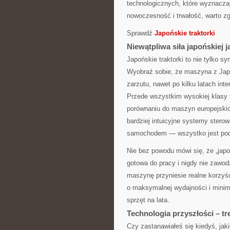
technologicznych, które wyznacza
nowoczesność i trwałość, warto zg
Sprawdź
Japońskie traktorki
Niewątpliwa siła japońskiej j
Japońskie traktorki to nie tylko 
Wyobraź sobie, że maszyna z Japon
zarzutu, nawet po kilku latach int
Przede wszystkim wysokiej klasy m
porównaniu do maszyn europejskic
bardziej intuicyjne systemy stero
samochodem — wszystko jest pod r
Nie bez powodu mówi się, że „jap
gotowa do pracy i nigdy nie zawo
maszynę przyniesie realne korzyśc
o maksymalnej wydajności i minim
sprzęt na lata.
Technologia przyszłości – t
Czy zastanawiałeś się kiedyś, jak