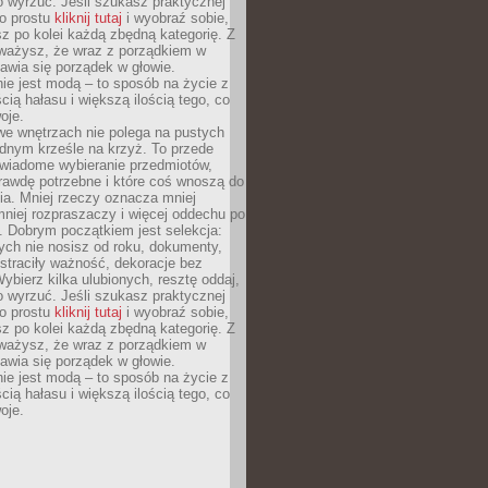
o wyrzuć. Jeśli szukasz praktycznej
po prostu
kliknij tutaj
i wyobraź sobie,
z po kolei każdą zbędną kategorię. Z
ażysz, że wraz z porządkiem w
awia się porządek w głowie.
ie jest modą – to sposób na życie z
ścią hałasu i większą ilością tego, co
oje.
we wnętrzach nie polega na pustych
ednym krześle na krzyż. To przede
wiadome wybieranie przedmiotów,
rawdę potrzebne i które coś wnoszą do
ia. Mniej rzeczy oznacza mniej
mniej rozpraszaczy i więcej oddechu po
. Dobrym początkiem jest selekcja:
rych nie nosisz od roku, dokumenty,
straciły ważność, dekoracje bez
ybierz kilka ulubionych, resztę oddaj,
o wyrzuć. Jeśli szukasz praktycznej
po prostu
kliknij tutaj
i wyobraź sobie,
z po kolei każdą zbędną kategorię. Z
ażysz, że wraz z porządkiem w
awia się porządek w głowie.
ie jest modą – to sposób na życie z
ścią hałasu i większą ilością tego, co
oje.