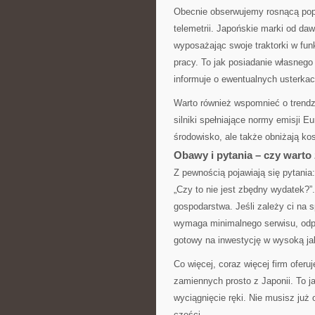
Obecnie obserwujemy rosnącą popu
telemetrii. Japońskie marki od d
wyposażając swoje traktorki w fu
pracy. To jak posiadanie własnego 
informuje o ewentualnych usterka
Warto również wspomnieć o trendz
silniki spełniające normy emisji E
środowisko, ale także obniżają kos
Obawy i pytania – czy wart
Z pewnością pojawiają się pytania
„Czy to nie jest zbędny wydatek?”
gospodarstwa. Jeśli zależy ci na sp
wymaga minimalnego serwisu, odpow
gotowy na inwestycję w wysoką j
Co więcej, coraz więcej firm ofer
zamiennych prosto z Japonii. To 
wyciągnięcie ręki. Nie musisz już
części.