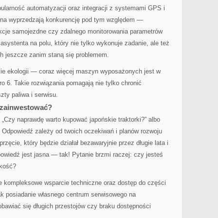
larność automatyzacji oraz integracji z systemami GPS i
awna wyprzedzają konkurencję pod tym względem —
nkcje samojezdne czy zdalnego monitorowania parametrów
asystenta na polu, który nie tylko wykonuje zadanie, ale też
ch jeszcze zanim staną się problemem.
ie ekologii — coraz więcej maszyn wyposażonych jest w
uro 6. Takie rozwiązania pomagają nie tylko chronić
zty paliwa i serwisu.
o zainwestować?
: „Czy naprawdę warto kupować japońskie traktorki?” albo
. Odpowiedź zależy od twoich oczekiwań i planów rozwoju
rzęcie, który będzie działał bezawaryjnie przez długie lata i
iedź jest jasna — tak! Pytanie brzmi raczej: czy jesteś
akość?
uje kompleksowe wsparcie techniczne oraz dostęp do części
jak posiadanie własnego centrum serwisowego na
 obawiać się długich przestojów czy braku dostępności