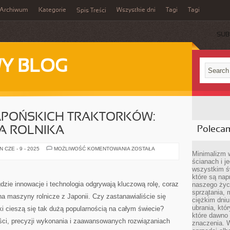
Archiwum
Kategorie
Wszystkie dni
Tagi
Tagi
Spis Treści
SUB
Y BLOG
JAPOŃSKICH TRAKTORKÓW:
A ROLNIKA
Poleca
ODKRYJ
 CZE - 9 - 2025
MOŻLIWOŚĆ KOMENTOWANIA
ZOSTAŁA
Minimalizm 
ŚWIAT
JAPOŃSKICH
ścianach i j
TRAKTORKÓW:
wszystkim ś
PRZEWODNIK
które są nap
DLA
ROLNIKA
dzie innowacje i technologia odgrywają kluczową rolę, coraz
naszego życ
sprzątania, 
a maszyny rolnicze z Japonii. Czy zastanawialiście się
ciężkim dniu
ubrania, któ
ki cieszą się tak dużą popularnością na całym świecie?
które dawno 
ci, precyzji wykonania i zaawansowanych rozwiązaniach
znaczenia. W