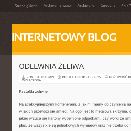
Archiwalne wpisy
Archiwum
Kategorie
Strona główna
Spis T
INTERNETOWY BLOG
ODLEWNIA ŻELIWA
POSTED BY ADMIN
POSTED ON LIP - 12 - 2025
MOŻLIWOŚĆ 
WYŁĄCZONA
Kształtki żeliwne
Najatrakcyjniejszymi kontenerami, z jakimi mamy do czynienia na
w jakich przewozi się śmieci. Na ogół jest to metalowa skrzynia,
jakiej wrzuca się kartony wypełnione odpadkami, czy worki ze śm
plus, że wszystkie są jednakowych wymiarów oraz nie trzeba do 