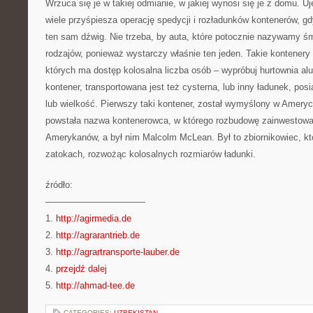
Wrzuca się je w takiej odmianie, w jakiej wynosi się je z domu. Uj
wiele przyśpiesza operację spedycji i rozładunków kontenerów, gd
ten sam dźwig. Nie trzeba, by auta, które potocznie nazywamy ś
rodzajów, ponieważ wystarczy właśnie ten jeden. Takie kontenery
których ma dostęp kolosalna liczba osób – wypróbuj hurtownia al
kontener, transportowana jest też cysterna, lub inny ładunek, pos
lub wielkość. Pierwszy taki kontener, został wymyślony w Ameryc
powstała nazwa kontenerowca, w którego rozbudowę zainwestował
Amerykanów, a był nim Malcolm McLean. Był to zbiornikowiec, kt
zatokach, rozwożąc kolosalnych rozmiarów ładunki.
źródło:
———————————
1.
http://agirmedia.de
2.
http://agrarantrieb.de
3.
http://agrartransporte-lauber.de
4.
przejdź dalej
5.
http://ahmad-tee.de
CATEGORIES:
UZBEKISTAN