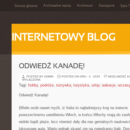
Archiwalne wpisy
Archiwum
Kategorie
Strona główna
Spis T
INTERNETOWY BLOG
ODWIEDŹ KANADĘ!
POSTED BY ADMIN
POSTED ON GRU - 3 - 2025
MOŻLIWOŚĆ 
WYŁĄCZONA
Tagi:
hobby
,
podróże
,
rozrywka
,
turystyka
,
urlop
,
wakacje
,
wczas
Odwiedź Kanadę!
{Wiele osób nawet myśli, iż Italia to najładniejszy kraj na świecie.
powszechnemu uwielbieniu Włoch, w końcu Włochy mają do zaofer
widoki bądź plaże, lecz również dały dla nas genialnych naukowc
luksusowe auta. Warto jednak skupić się na zwiedzaniu Italii. D