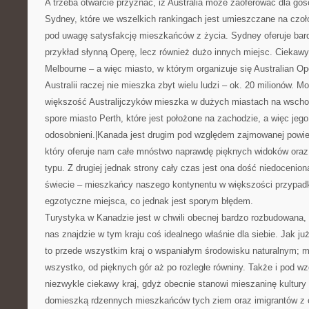
A trzeba otwarcie przyznać, iż Australia może zaoferować dla gośc
Sydney, które we wszelkich rankingach jest umieszczane na czoł
pod uwagę satysfakcję mieszkańców z życia. Sydney oferuje bar
przykład słynną Operę, lecz również dużo innych miejsc. Ciekaw
Melbourne – a więc miasto, w którym organizuje się Australian 
Australii raczej nie mieszka zbyt wielu ludzi – ok. 20 milionów. M
większość Australijczyków mieszka w dużych miastach na wschod
spore miasto Perth, które jest położone na zachodzie, a więc je
odosobnieni.|Kanada jest drugim pod względem zajmowanej powie
który oferuje nam całe mnóstwo naprawdę pięknych widoków oraz 
typu. Z drugiej jednak strony cały czas jest ona dość niedocenio
świecie – mieszkańcy naszego kontynentu w większości przypadk
egzotyczne miejsca, co jednak jest sporym błędem.
Turystyka w Kanadzie jest w chwili obecnej bardzo rozbudowana,
nas znajdzie w tym kraju coś idealnego właśnie dla siebie. Jak już
to przede wszystkim kraj o wspaniałym środowisku naturalnym; 
wszystko, od pięknych gór aż po rozległe równiny. Także i pod w
niezwykle ciekawy kraj, gdyż obecnie stanowi mieszaninę kultury br
domieszką rdzennych mieszkańców tych ziem oraz imigrantów z 