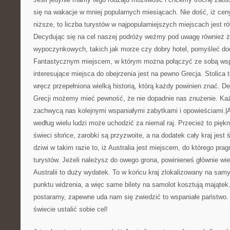
się na wakacje w mniej popularnych miesiącach. Nie dość, iż ce
niższe, to liczba turystów w najpopularniejszych miejscach jest ró
Decydując się na cel naszej podróży weźmy pod uwagę również ż
wypoczynkowych, takich jak morze czy dobry hotel, pomyśleć dod
Fantastycznym miejscem, w którym można połączyć ze sobą wspa
interesujące miejsca do obejrzenia jest na pewno Grecja. Stolica te
wręcz przepełniona wielką historią, którą każdy powinien znać. D
Grecji możemy mieć pewność, że nie dopadnie nas znużenie. Ka
zachwycą nas kolejnymi wspaniałymi zabytkami i opowieściami.|Aust
według wielu ludzi może uchodzić za niemal raj. Przecież to pięk
świeci słońce, zarobki są przyzwoite, a na dodatek cały kraj jest
dziwi w takim razie to, iż Australia jest miejscem, do którego prag
turystów. Jeżeli należysz do owego grona, powinieneś głównie wi
Australii to duży wydatek. To w końcu kraj zlokalizowany na sa
punktu widzenia, a więc same bilety na samolot kosztują majątek.
postaramy, zapewne uda nam się zwiedzić to wspaniałe państwo. 
świecie ustalić sobie cel!