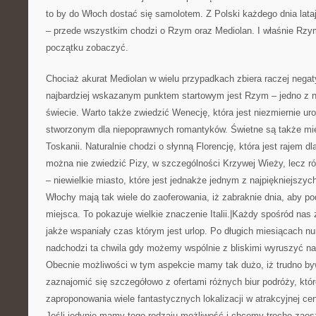
to by do Włoch dostać się samolotem. Z Polski każdego dnia lata
– przede wszystkim chodzi o Rzym oraz Mediolan. I właśnie Rzy
początku zobaczyć.
Chociaż akurat Mediolan w wielu przypadkach zbiera raczej nega
najbardziej wskazanym punktem startowym jest Rzym – jedno z n
świecie. Warto także zwiedzić Wenecję, która jest niezmiernie u
stworzonym dla niepoprawnych romantyków. Świetne są także mi
Toskanii. Naturalnie chodzi o słynną Florencję, która jest rajem dl
można nie zwiedzić Pizy, w szczególności Krzywej Wieży, lecz ró
– niewielkie miasto, które jest jednakże jednym z najpiękniejszyc
Włochy mają tak wiele do zaoferowania, iż zabraknie dnia, aby p
miejsca. To pokazuje wielkie znaczenie Italii.|Każdy spośród nas
jakże wspaniały czas którym jest urlop. Po długich miesiącach nu
nadchodzi ta chwila gdy możemy wspólnie z bliskimi wyruszyć n
Obecnie możliwości w tym aspekcie mamy tak dużo, iż trudno b
zaznajomić się szczegółowo z ofertami różnych biur podróży, któ
zaproponowania wiele fantastycznych lokalizacji w atrakcyjnej cen
Jeśli jedynie mamy tego rodzaju możliwość i chcemy trochę zao