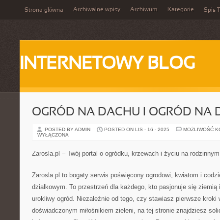
Archiwalne wpisy
Archiwum
Kategorie
Strona główna
Spis T
INTERNETOWY BLOG
OGRÓD NA DACHU I OGRÓD NA
POSTED BY ADMIN
POSTED ON LIS - 16 - 2025
MOŻLIWOŚĆ 
WYŁĄCZONA
Zarosla.pl – Twój portal o ogródku, krzewach i życiu na rodzinny
Zarosla.pl to bogaty serwis poświęcony ogrodowi, kwiatom i codz
działkowym. To przestrzeń dla każdego, kto pasjonuje się ziemią
urokliwy ogród. Niezależnie od tego, czy stawiasz pierwsze kroki 
doświadczonym miłośnikiem zieleni, na tej stronie znajdziesz sol