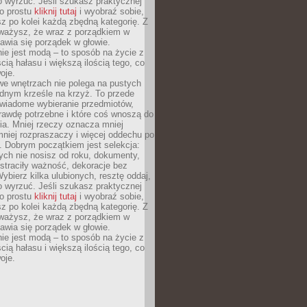
o wyrzuć. Jeśli szukasz praktycznej
po prostu
kliknij tutaj
i wyobraź sobie,
z po kolei każdą zbędną kategorię. Z
ażysz, że wraz z porządkiem w
awia się porządek w głowie.
ie jest modą – to sposób na życie z
ścią hałasu i większą ilością tego, co
oje.
we wnętrzach nie polega na pustych
ednym krześle na krzyż. To przede
wiadome wybieranie przedmiotów,
rawdę potrzebne i które coś wnoszą do
ia. Mniej rzeczy oznacza mniej
mniej rozpraszaczy i więcej oddechu po
. Dobrym początkiem jest selekcja:
rych nie nosisz od roku, dokumenty,
straciły ważność, dekoracje bez
ybierz kilka ulubionych, resztę oddaj,
o wyrzuć. Jeśli szukasz praktycznej
po prostu
kliknij tutaj
i wyobraź sobie,
z po kolei każdą zbędną kategorię. Z
ażysz, że wraz z porządkiem w
awia się porządek w głowie.
ie jest modą – to sposób na życie z
ścią hałasu i większą ilością tego, co
oje.