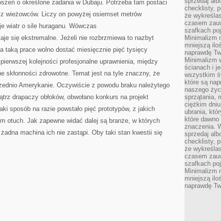
sprzedaj alb
oszeń o określone zadania w Dubaju. Potrzeba tam postaci
checklisty, 
 z wieżowców. Liczy on powyżej osiemset metrów
że wykreślas
czasem zauw
je wiatr o sile huraganu. Wówczas
szafkach poj
taje się ekstremalne. Jeżeli nie rozbrzmiewa to nazbyt
Minimalizm n
mniejszą ilo
a taką prace wolno dostać miesięcznie pięć tysięcy
naprawdę Tw
Minimalizm 
 pierwszej kolejności profesjonalne uprawnienia, między
ścianach i j
lne skłonności zdrowotne. Temat jest na tyle znaczny, że
wszystkim ś
które są nap
przednio Amerykanie. Oczywiście z powodu braku należytego
naszego życ
trz drapaczy obłoków, obwołano konkurs na projekt
sprzątania, 
ciężkim dniu
aki sposób na razie powstało pięć prototypów, z jakich
ubrania, któ
które dawno 
im otuch. Jak zapewne widać dalej są branże, w których
znaczenia. W
i żadna machina ich nie zastąpi. Oby taki stan kwestii się
sprzedaj alb
checklisty, 
że wykreślas
czasem zauw
szafkach poj
Minimalizm n
mniejszą ilo
naprawdę Tw