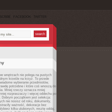
SCRIBE
FACEBOOK
TWITTER
my
we wnętrzach nie polega na pustych
ednym krześle na krzyż. To przede
wiadome wybieranie przedmiotów,
rawdę potrzebne i które coś wnoszą do
ia. Mniej rzeczy oznacza mniej
mniej rozpraszaczy i więcej oddechu po
. Dobrym początkiem jest selekcja:
rych nie nosisz od roku, dokumenty,
straciły ważność, dekoracje bez
ybierz kilka ulubionych, resztę oddaj,