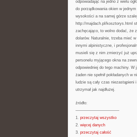
odpowiadając na jedno z wielu ogł
do porządkowania okien w jednym
wysokości a na samej górze szale
http://majdach.pl/kosztorys.html s
zachęcająco, to wolno dodać, że z
dolarów. Naturalnie, trzeba mieć w
innymi alpinistyczne, i profesjona
musieli się z nim zmierzyć już u
personelu myjącego okna na zewną
odpowiedniej do tego machiny. W j
żaden nie spełnił pokładanych w n
ludzie są cały czas niezastąpieni 
utrzymał jak najdłużej.
źródło:
———————————
1.
przeczytaj wszystko
2.
więcej danych
3.
przeczytaj całość