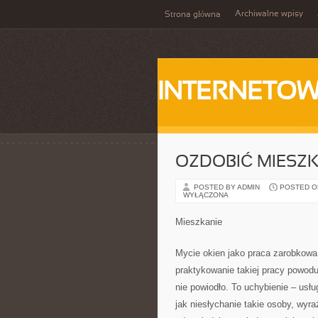
Archiwalne wpisy
Strona główna
INTERNETOW
OZDOBIĆ MIESZK
POSTED BY ADMIN
POSTED ON 
WYŁĄCZONA
Mieszkanie
Mycie okien jako praca zarobkowa,
praktykowanie takiej pracy powoduj
nie powiodło. To uchybienie – usłu
jak niesłychanie takie osoby, wyra