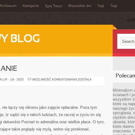
Archiwum
Kategorie
Wszystkie dni
Tagi
Tagi
Spis Treści
SUB
Y BLOG
ANIE
Poleca
OZDOBIĆ
LIP - 19 - 2025
MOŻLIWOŚĆ KOMENTOWANIA
ZOSTAŁA
MIESZKANIE
Minimalizm 
ścianach i j
wszystkim ś
które są nap
 nie łączy się nikomu jako zajęcie opłacalne. Poza tym
naszego życ
sprzątania, 
e, iż sądzi się o takich ludziach, że raczej w życiu im się
ciężkim dniu
gi dekarskie Poznań to adrenalina oraz wielkie płace. O tym,
ubrania, któ
które dawno 
żające takie poglądy się mylą, wolno się przekonać,
znaczenia. W