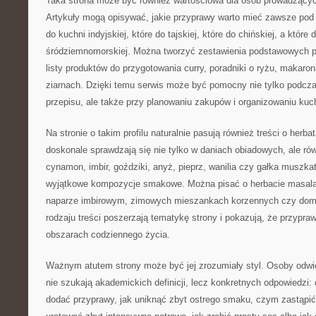
Taka strona może być również wartościowa dla osób prowadzącyc
Artykuły mogą opisywać, jakie przyprawy warto mieć zawsze pod r
do kuchni indyjskiej, które do tajskiej, które do chińskiej, a które 
śródziemnomorskiej. Można tworzyć zestawienia podstawowych p
listy produktów do przygotowania curry, poradniki o ryżu, makaro
ziarnach. Dzięki temu serwis może być pomocny nie tylko podcz
przepisu, ale także przy planowaniu zakupów i organizowaniu kuc
Na stronie o takim profilu naturalnie pasują również treści o herb
doskonale sprawdzają się nie tylko w daniach obiadowych, ale r
cynamon, imbir, goździki, anyż, pieprz, wanilia czy gałka muszk
wyjątkowe kompozycje smakowe. Można pisać o herbacie masala
naparze imbirowym, zimowych mieszankach korzennych czy dom
rodzaju treści poszerzają tematykę strony i pokazują, że przypra
obszarach codziennego życia.
Ważnym atutem strony może być jej zrozumiały styl. Osoby odwie
nie szukają akademickich definicji, lecz konkretnych odpowiedzi:
dodać przyprawy, jak uniknąć zbyt ostrego smaku, czym zastąpić 