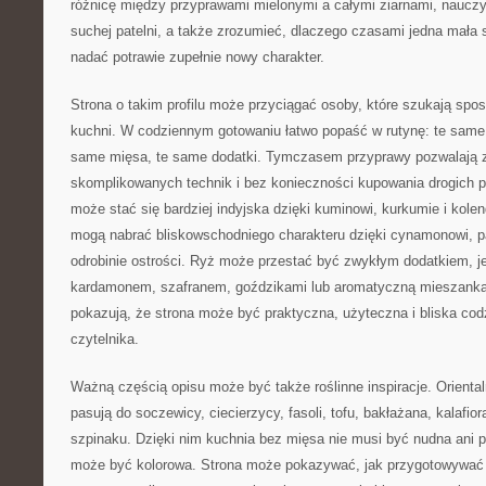
różnicę między przyprawami mielonymi a całymi ziarnami, nauczy
suchej patelni, a także zrozumieć, dlaczego czasami jedna mała
nadać potrawie zupełnie nowy charakter.
Strona o takim profilu może przyciągać osoby, które szukają sp
kuchni. W codziennym gotowaniu łatwo popaść w rutynę: te same 
same mięsa, te same dodatki. Tymczasem przyprawy pozwalają 
skomplikowanych technik i bez konieczności kupowania drogich 
może stać się bardziej indyjska dzięki kuminowi, kurkumie i kol
mogą nabrać bliskowschodniego charakteru dzięki cynamonowi, p
odrobinie ostrości. Ryż może przestać być zwykłym dodatkiem, je
kardamonem, szafranem, goździkami lub aromatyczną mieszanką 
pokazują, że strona może być praktyczna, użyteczna i bliska c
czytelnika.
Ważną częścią opisu może być także roślinne inspiracje. Orienta
pasują do soczewicy, ciecierzycy, fasoli, tofu, bakłażana, kalafior
szpinaku. Dzięki nim kuchnia bez mięsa nie musi być nudna ani 
może być kolorowa. Strona może pokazywać, jak przygotowywać 