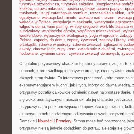
turystyka przyrodnicza
,
turystyka sakralna
,
ubezpieczenie podróż
kiełków
,
uprawa mikroliści
,
uprawa ogórków
,
uprawa papryki
,
upra
truskawek
,
usługi cateringowe premium
,
uszczelnianie okien
,
uzd
egzotyczne
,
wakacje last minute
,
wakacje nad morzem
,
wakacje 
wakacje w Polsce
,
wentylacja mieszkania
,
weterynaria egzotyczn
wilgoć w domu
,
wine pairing
,
winiety drogowe
,
work-life balance 
survivalowy
,
wspinaczka górska
,
wspólnota mieszkaniowa
,
wyjazd
weekendowe
,
wypoczynek ekologiczny
,
yoga w ogrodzie
,
zakupy 
Polsce
,
zapachy do domu
,
zapasy żywności
,
zasłony i firany
,
zbi
przekąski
,
zdrowie w podróży
,
zdrowie zwierząt
,
zgłoszenie budo
szkoły
,
zimowe ferie
,
zupy krem
,
zwiedzanie z dziećmi
,
zwierzęt
hodowlane
,
żywienie dzieci
,
żywienie zwierząt domowych
,
żywopł
Orientalno-przyprawowy charakter tej strony sprawia, że jest to 
osobach, które uwielbiają intensywne aromaty, nieoczywiste smaki 
różnych stron świata. To internetowa przestrzeń, która może zai
eksperymentujące w kuchni, jak i tych, którzy od dawna wiedzą, 
przyprawy potrafią całkowicie odmienić nawet najprostsze danie.
się wokół aromatycznych mieszanek, ale jej charakter jest znacz
przyprawy są tu punktem wyjścia do opowieści o gotowaniu, kultu
eksperymentach i codziennym odkrywaniu nowych połączeń sm
Damskie i
Nowości i Premiery
. Strona może być postrzegana jako
przyprawy nie są jedynie dodatkiem do potraw, ale stają się głó