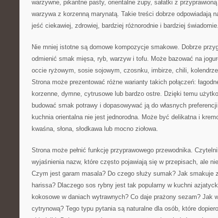
warzywne, pikantne pasty, orientalne zupy, sałatki z przyprawion
warzywa z korzenną marynatą. Takie treści dobrze odpowiadają n
jeść ciekawiej, zdrowiej, bardziej różnorodnie i bardziej świadomie
Nie mniej istotne są domowe kompozycje smakowe. Dobrze przyg
odmienić smak mięsa, ryb, warzyw i tofu. Może bazować na jogurci
occie ryżowym, sosie sojowym, czosnku, imbirze, chili, kolendrz
Strona może prezentować różne warianty takich połączeń: łagodn
korzenne, dymne, cytrusowe lub bardzo ostre. Dzięki temu użyt
budować smak potrawy i dopasowywać ją do własnych preferencji
kuchnia orientalna nie jest jednorodna. Może być delikatna i kremo
kwaśna, słona, słodkawa lub mocno ziołowa.
Strona może pełnić funkcję przyprawowego przewodnika. Czytelni
wyjaśnienia nazw, które często pojawiają się w przepisach, ale n
Czym jest garam masala? Do czego służy sumak? Jak smakuje z
harissa? Dlaczego sos rybny jest tak popularny w kuchni azjatyc
kokosowe w daniach wytrawnych? Co daje prażony sezam? Jak w
cytrynową? Tego typu pytania są naturalne dla osób, które dopie