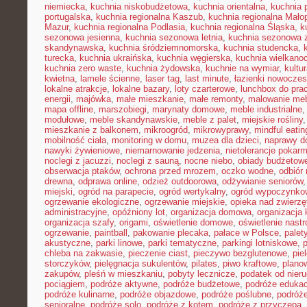
niemiecka
,
kuchnia niskobudżetowa
,
kuchnia orientalna
,
kuchnia 
portugalska
,
kuchnia regionalna Kaszub
,
kuchnia regionalna Małop
Mazur
,
kuchnia regionalna Podlasia
,
kuchnia regionalna Śląska
,
k
sezonowa jesienna
,
kuchnia sezonowa letnia
,
kuchnia sezonowa 
skandynawska
,
kuchnia śródziemnomorska
,
kuchnia studencka
,
turecka
,
kuchnia ukraińska
,
kuchnia węgierska
,
kuchnia wielkano
kuchnia zero waste
,
kuchnia żydowska
,
kuchnie na wymiar
,
kultu
kwietna
,
lamele ścienne
,
laser tag
,
last minute
,
łazienki nowocze
lokalne atrakcje
,
lokalne bazary
,
loty czarterowe
,
lunchbox do pra
energii
,
majówka
,
małe mieszkanie
,
małe remonty
,
malowanie meb
mapa offline
,
marszobiegi
,
marynaty domowe
,
meble industrialne
modułowe
,
meble skandynawskie
,
meble z palet
,
miejskie rośliny
mieszkanie z balkonem
,
mikroogród
,
mikrowyprawy
,
mindful eatin
mobilność ciała
,
monitoring w domu
,
muzea dla dzieci
,
naprawy 
nawyki żywieniowe
,
niemarnowanie jedzenia
,
nietolerancje pokar
noclegi z jacuzzi
,
noclegi z sauną
,
nocne niebo
,
obiady budżetow
obserwacja ptaków
,
ochrona przed mrozem
,
oczko wodne
,
odbiór
drewna
,
odprawa online
,
odzież outdoorowa
,
odżywianie seniorów
miejski
,
ogród na parapecie
,
ogród wertykalny
,
ogród wypoczynko
ogrzewanie ekologiczne
,
ogrzewanie miejskie
,
opieka nad zwierz
administracyjne
,
opóźniony lot
,
organizacja domowa
,
organizacja 
organizacja szafy
,
origami
,
oświetlenie domowe
,
oświetlenie nast
ogrzewanie
,
paintball
,
pakowanie plecaka
,
pałace w Polsce
,
palet
akustyczne
,
parki linowe
,
parki tematyczne
,
parkingi lotniskowe
,
chleba na zakwasie
,
pieczenie ciast
,
pieczywo bezglutenowe
,
pie
storczyków
,
pielęgnacja sukulentów
,
pilates
,
piwo kraftowe
,
plano
zakupów
,
pleśń w mieszkaniu
,
pobyty lecznicze
,
podatek od nier
pociągiem
,
podróże aktywne
,
podróże budżetowe
,
podróże eduka
podróże kulinarne
,
podróże objazdowe
,
podróże poślubne
,
podróż
senioralne
,
podróże solo
,
podróże z kotem
,
podróże z przyczepą
,