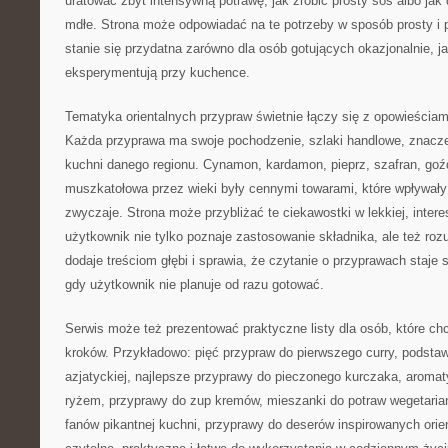
uratować zbyt intensywną potrawę, jak zrobić prosty sos albo jak 
mdłe. Strona może odpowiadać na te potrzeby w sposób prosty i 
stanie się przydatna zarówno dla osób gotujących okazjonalnie, jak
eksperymentują przy kuchence.
Tematyka orientalnych przypraw świetnie łączy się z opowieściam
Każda przyprawa ma swoje pochodzenie, szlaki handlowe, znaczen
kuchni danego regionu. Cynamon, kardamon, pieprz, szafran, goźd
muszkatołowa przez wieki były cennymi towarami, które wpływały 
zwyczaje. Strona może przybliżać te ciekawostki w lekkiej, intere
użytkownik nie tylko poznaje zastosowanie składnika, ale też rozu
dodaje treściom głębi i sprawia, że czytanie o przyprawach staje
gdy użytkownik nie planuje od razu gotować.
Serwis może też prezentować praktyczne listy dla osób, które ch
kroków. Przykładowo: pięć przypraw do pierwszego curry, podsta
azjatyckiej, najlepsze przyprawy do pieczonego kurczaka, aromat
ryżem, przyprawy do zup kremów, mieszanki do potraw wegetariańs
fanów pikantnej kuchni, przyprawy do deserów inspirowanych orie