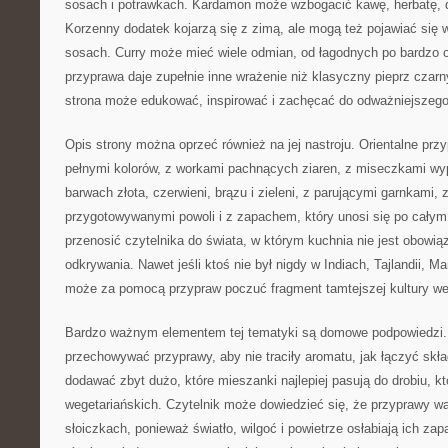
sosach i potrawkach. Kardamon może wzbogacić kawę, herbatę, d
Korzenny dodatek kojarzą się z zimą, ale mogą też pojawiać się 
sosach. Curry może mieć wiele odmian, od łagodnych po bardzo o
przyprawa daje zupełnie inne wrażenie niż klasyczny pieprz czarn
strona może edukować, inspirować i zachęcać do odważniejszego
Opis strony można oprzeć również na jej nastroju. Orientalne przy
pełnymi kolorów, z workami pachnących ziaren, z miseczkami wy
barwach złota, czerwieni, brązu i zieleni, z parującymi garnkami,
przygotowywanymi powoli i z zapachem, który unosi się po cały
przenosić czytelnika do świata, w którym kuchnia nie jest obowią
odkrywania. Nawet jeśli ktoś nie był nigdy w Indiach, Tajlandii, M
może za pomocą przypraw poczuć fragment tamtejszej kultury we
Bardzo ważnym elementem tej tematyki są domowe podpowiedzi.
przechowywać przyprawy, aby nie traciły aromatu, jak łączyć skła
dodawać zbyt dużo, które mieszanki najlepiej pasują do drobiu, kt
wegetariańskich. Czytelnik może dowiedzieć się, że przyprawy w
słoiczkach, ponieważ światło, wilgoć i powietrze osłabiają ich z