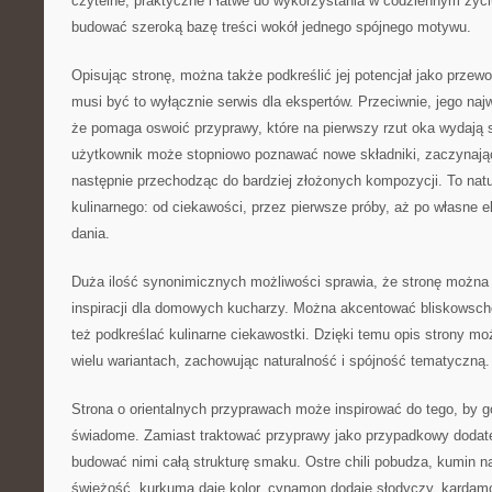
czytelne, praktyczne i łatwe do wykorzystania w codziennym życ
budować szeroką bazę treści wokół jednego spójnego motywu.
Opisując stronę, można także podkreślić jej potencjał jako przew
musi być to wyłącznie serwis dla ekspertów. Przeciwnie, jego naj
że pomaga oswoić przyprawy, które na pierwszy rzut oka wydają s
użytkownik może stopniowo poznawać nowe składniki, zaczynając
następnie przechodząc do bardziej złożonych kompozycji. To natu
kulinarnego: od ciekawości, przez pierwsze próby, aż po własne e
dania.
Duża ilość synonimicznych możliwości sprawia, że stronę można
inspiracji dla domowych kucharzy. Można akcentować bliskowsc
też podkreślać kulinarne ciekawostki. Dzięki temu opis strony 
wielu wariantach, zachowując naturalność i spójność tematyczną.
Strona o orientalnych przyprawach może inspirować do tego, by go
świadome. Zamiast traktować przyprawy jako przypadkowy dodat
budować nimi całą strukturę smaku. Ostre chili pobudza, kumin na
świeżość, kurkuma daje kolor, cynamon dodaje słodyczy, kardam