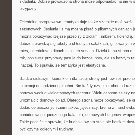
składniki. Dobrze prowadzona strona może odpowiadać na nie w s
przyjazny.
Orientalno-przyprawowa tematyka daje także szerokie możliwości 
sezonowych. Jesienią i zimą można pisać o pikantnych daniach 
można pokazywać lżejsze przepisy z ziołami, imbirem, kolendrą
dobrze sprawdzą się teksty o chłodnych sałatkach, grillowanych
mięs, orientalnych dipach i lekkich sosach. Dzięki temu strona m
rok, ponieważ przyprawy pasują do każdej pory, ale za każdym 
inaczej. To sprawia, że tematyka jest elastyczna.
Bardzo ciekawym kierunkiem dla takiej strony jest również prze
inspiracji do codziennej kuchni. Nie każdy czytelnik chce od ra
potrawy według wieloetapowych receptur. Wielu osobom zależy n
urozmaicić domowy obiad. Dlatego strona może pokazywać, że o
dodać do pieczonych ziemniaków, jajecznicy, kremu z marchewki,
pomidorowego, pieczonego kalafiora, domowych burgerów, wrapó
Takie podejście sprawia, że kuchnia świata staje się bardziej dos
być czymś odległym i trudnym.