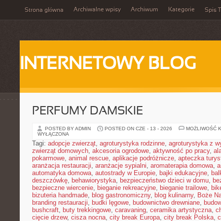
Archiwalne wpisy
Archiwum
Kategorie
Strona główna
Spis T
INTERNETOWY BLOG
PERFUMY DAMSKIE
POSTED BY ADMIN
POSTED ON CZE - 13 - 2026
MOŻLIWOŚĆ 
WYŁĄCZONA
Tagi:
adopcje zwierząt
,
agroturystyka rodzinne
,
agroturystyka z 
zwierząt domowych
,
akcesoria ogrodowe
,
aktywność po pracy
,
al
pokarmowe
,
animal rescue
,
aplikacje podróżnicze
,
apteczka tury
aranżacja restauracji
,
aranżacje sypialni
,
aromaterapia domowa
,
a
automatyka domowa
,
autostrady w Europie
,
bajki edukacyjne
,
bal
deszczówkę
,
behawiorystyka
,
bezpieczeństwo dzieci w domu
,
be
bezpieczne wiercenie
,
bieganie rekreacyjne
,
bieganie trailowe
,
bik
bizuteria handmade
,
blog gastronomiczny
,
blog kulinarny
,
Boże Na
branding restauracji
,
budki lęgowe
,
budownictwo drewniane
,
budow
bushcraft
,
buty trekkingowe
,
caravaning
,
ceramika artystyczna
,
c
cięcie drzew
,
cisza nocna
,
city break Europa
,
city break Polska
,
c