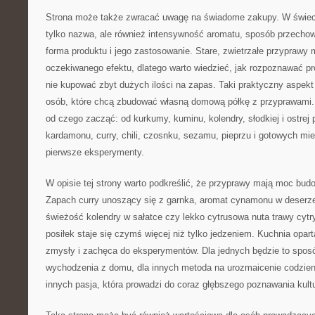
Strona może także zwracać uwagę na świadome zakupy. W świecie
tylko nazwa, ale również intensywność aromatu, sposób przechow
forma produktu i jego zastosowanie. Stare, zwietrzałe przyprawy
oczekiwanego efektu, dlatego warto wiedzieć, jak rozpoznawać pro
nie kupować zbyt dużych ilości na zapas. Taki praktyczny aspekt
osób, które chcą zbudować własną domową półkę z przyprawami
od czego zacząć: od kurkumy, kuminu, kolendry, słodkiej i ostrej 
kardamonu, curry, chili, czosnku, sezamu, pieprzu i gotowych mie
pierwsze eksperymenty.
W opisie tej strony warto podkreślić, że przyprawy mają moc budo
Zapach curry unoszący się z garnka, aromat cynamonu w deserze, 
świeżość kolendry w sałatce czy lekko cytrusowa nuta trawy cyt
posiłek staje się czymś więcej niż tylko jedzeniem. Kuchnia opa
zmysły i zachęca do eksperymentów. Dla jednych będzie to spos
wychodzenia z domu, dla innych metoda na urozmaicenie codzien
innych pasja, która prowadzi do coraz głębszego poznawania kultu