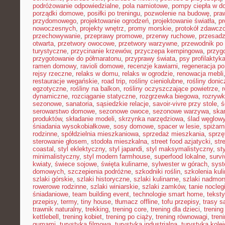
podróżowanie odpowiedzialne
,
pola namiotowe
,
pompy ciepła w 
porządki domowe
,
posiłki po treningu
,
pozwolenie na budowę
,
pra
przydomowego
,
projektowanie ogrodzeń
,
projektowanie światła
,
pr
nowoczesnych
,
projekty wnętrz
,
promy morskie
,
protokół zdawczo
przechowywanie
,
przeprawy promowe
,
przerwy ruchowe
,
przesadz
otwarta
,
przetwory owocowe
,
przetwory warzywne
,
przewodnik po
turystyczne
,
przycinanie krzewów
,
przyczepa kempingowa
,
przyg
przygotowanie do półmaratonu
,
przyprawy świata
,
psy profilaktyk
ramen domowy
,
ravioli domowe
,
recenzje kawiarni
,
regeneracja po
rejsy rzeczne
,
relaks w domu
,
relaks w ogrodzie
,
renowacja mebli
restauracje wegańskie
,
road trip
,
rośliny cieniolubne
,
rośliny doni
egzotyczne
,
rośliny na balkon
,
rośliny oczyszczające powietrze
,
r
dynamiczne
,
rozciąganie statyczne
,
rozgrzewka biegowa
,
rozryw
sezonowe
,
sanatoria
,
sąsiedzkie relacje
,
savoir-vivre przy stole
,
ś
serowarstwo domowe
,
sezonowe owoce
,
sezonowe warzywa
,
ska
produktów
,
składanie modeli
,
skrzynka narzędziowa
,
ślad węglow
śniadania wysokobiałkowe
,
sosy domowe
,
spacer w lesie
,
spiżar
rodzinne
,
spółdzielnia mieszkaniowa
,
sprzedaż mieszkania
,
sprzę
sterowanie głosem
,
stodoła mieszkalna
,
street food azjatycki
,
str
coastal
,
styl eklektyczny
,
styl japandi
,
styl maksymalistyczny
,
st
minimalistyczny
,
styl modern farmhouse
,
superfood lokalne
,
survi
kwiaty
,
świece sojowe
,
święta kulinarne
,
sylwester w górach
,
syst
domowych
,
szczepienia podróżne
,
szkodniki roślin
,
szkolenia kul
szlaki górskie
,
szlaki historyczne
,
szlaki kulinarne
,
szlaki nadmor
rowerowe rodzinne
,
szlaki winiarskie
,
szlaki zamków
,
tanie nocleg
śniadaniowe
,
team building event
,
technologie smart home
,
tekst
przepisy
,
termy
,
tiny house
,
tłumacz offline
,
tofu przepisy
,
trasy 
trawnik naturalny
,
trekking
,
trening core
,
trening dla dzieci
,
trening
kettlebell
,
trening kobiet
,
trening po ciąży
,
trening równowagi
,
tren
gumami
,
turystyka filmowa
,
turystyka industrialna
,
turystyka kole