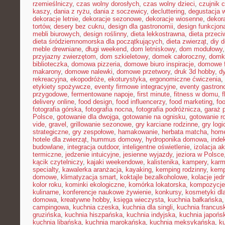
rzemieślniczy
,
czas wolny dorosłych
,
czas wolny dzieci
,
czujnik 
kaszy
,
dania z ryżu
,
dania z soczewicy
,
decluttering
,
degustacja 
dekoracje letnie
,
dekoracje sezonowe
,
dekoracje wiosenne
,
dekor
tortów
,
desery bez cukru
,
design dla gastronomii
,
design funkcjon
mebli biurowych
,
design roślinny
,
dieta lekkostrawna
,
dieta przec
dieta śródziemnomorska dla początkujących
,
dieta zwierząt
,
diy 
meble drewniane
,
długi weekend
,
dom letniskowy
,
dom modułowy
przyjazny zwierzętom
,
dom szkieletowy
,
domek całoroczny
,
domki
biblioteczka
,
domowa pizzeria
,
domowe biuro inspiracje
,
domowe f
makarony
,
domowe nalewki
,
domowe przetwory
,
druk 3d hobby
,
d
rekreacyjna
,
ekopodróże
,
ekoturystyka
,
ergonomiczne ćwiczenia
,
etykiety spożywcze
,
eventy firmowe integracyjne
,
eventy gastron
przygodowe
,
fermentowane napoje
,
first minute
,
fitness w domu
,
delivery online
,
food design
,
food influencerzy
,
food marketing
,
foo
fotografia górska
,
fotografia nocna
,
fotografia podróżnicza
,
garaż 
Polsce
,
gotowanie dla dwojga
,
gotowanie na ognisku
,
gotowanie r
vide
,
gravel
,
grillowanie sezonowe
,
gry karciane rodzinne
,
gry logi
strategiczne
,
gry zespołowe
,
hamakowanie
,
herbata matcha
,
home
hotele dla zwierząt
,
hummus domowy
,
hydroponika domowa
,
inde
budowlane
,
integracja outdoor
,
inteligentne oświetlenie
,
izolacja a
termiczne
,
jedzenie intuicyjne
,
jesienne wyjazdy
,
jeziora w Polsce
kącik czytelniczy
,
kajaki weekendowe
,
kalistenika
,
kampery
,
karm
specialty
,
kawalerka aranżacja
,
kayaking
,
kemping rodzinny
,
kemp
domowe
,
klimatyzacja smart
,
koktajle bezalkoholowe
,
kolacje je
kolor roku
,
kominki ekologiczne
,
komórka lokatorska
,
kompozycje
kulinarne
,
konferencje naukowe żywienie
,
konkursy
,
kosmetyki dla
domowa
,
kreatywne hobby
,
księga wieczysta
,
kuchnia bałkańska
campingowa
,
kuchnia czeska
,
kuchnia dla singli
,
kuchnia francus
gruzińska
,
kuchnia hiszpańska
,
kuchnia indyjska
,
kuchnia japońs
kuchnia libańska
,
kuchnia marokańska
,
kuchnia meksykańska
,
k