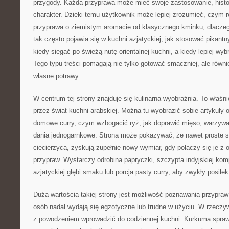
przygody. Każda przyprawa może mieć swoje zastosowanie, histor
charakter. Dzięki temu użytkownik może lepiej zrozumieć, czym r
przyprawa o ziemistym aromacie od klasycznego kminku, dlaczeg
tak często pojawia się w kuchni azjatyckiej, jak stosować pikant
kiedy sięgać po świeżą nutę orientalnej kuchni, a kiedy lepiej wy
Tego typu treści pomagają nie tylko gotować smaczniej, ale rów
własne potrawy.
W centrum tej strony znajduje się kulinarna wyobraźnia. To właśni
przez świat kuchni arabskiej. Można tu wyobrazić sobie artykuły 
domowe curry, czym wzbogacić ryż, jak doprawić mięso, warzywa
dania jednogarnkowe. Strona może pokazywać, że nawet proste skł
ciecierzyca, zyskują zupełnie nowy wymiar, gdy połączy się je z
przypraw. Wystarczy odrobina papryczki, szczypta indyjskiej kom
azjatyckiej głębi smaku lub porcja pasty curry, aby zwykły posiłek
Dużą wartością takiej strony jest możliwość poznawania przypraw 
osób nadal wydają się egzotyczne lub trudne w użyciu. W rzeczyw
z powodzeniem wprowadzić do codziennej kuchni. Kurkuma sprawd