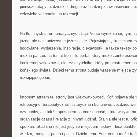
pierwsze etapy jeździeckiej drogi oraz bardziej zaawansowane spo
człowieka w sporcie lub rekreacji.
Na tle innych stron tematycznych Equi Verso wyróżnia się tym, ż
jazdę, ale całe uniwersum jeździeckie. Pojawiają się tu miejsca 
hodowlane, wydarzenia, inspiracje, ciekawostki, a także teksty p
można patrzeć na temat koni. To portal, który może zainteresow
konkretnej wskazówki, ale też czytelnika, który po prostu chce p
końskiego świata. Dzięki temu strona buduje wrażenie miejsca ż
rozwijającego się.
Istotnym atutem tej strony jest wielowątkowość. Koń pojawia się 
rekreacyjne, terapeutyczne, historyczne i kulturowe. Jeździectwo s
czy hobby, ale także sposobem na codzienność, która wpływa na
organizację czasu i relacje z innymi ludźmi. Stajnia nie jest tu t
spotkań. Stadnina nie jest jedynie miejscem hodowli, lecz punkte
wiedza, tradycja, praca i pasja. Dzięki temu Equi Verso może traf