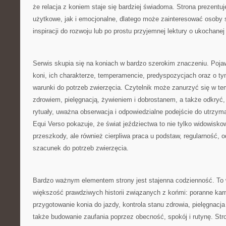
że relacja z koniem staje się bardziej świadoma. Strona prezentu
użytkowe, jak i emocjonalne, dlatego może zainteresować osoby 
inspiracji do rozwoju lub po prostu przyjemnej lektury o ukochane
Serwis skupia się na koniach w bardzo szerokim znaczeniu. Pojawi
koni, ich charakterze, temperamencie, predyspozycjach oraz o ty
warunki do potrzeb zwierzęcia. Czytelnik może zanurzyć się w t
zdrowiem, pielęgnacją, żywieniem i dobrostanem, a także odkryć
rytuały, uważna obserwacja i odpowiedzialne podejście do utrzyma
Equi Verso pokazuje, że świat jeździectwa to nie tylko widowisko
przeszkody, ale również cierpliwa praca u podstaw, regularność, 
szacunek do potrzeb zwierzęcia.
Bardzo ważnym elementem strony jest stajenna codzienność. To w
większość prawdziwych historii związanych z końmi: poranne kar
przygotowanie konia do jazdy, kontrola stanu zdrowia, pielęgnacja 
także budowanie zaufania poprzez obecność, spokój i rutynę. St