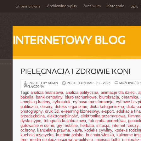
Archiwalne wpisy
Archiwum
Kategorie
Strona główna
Spis T
INTERNETOWY BLOG
PIELĘGNACJA I ZDROWIE KONI
POSTED BY ADMIN
POSTED ON MAR - 21 - 2026
MOŻLIWOŚĆ 
WYŁĄCZONA
Tagi:
analiza finansowa
,
analiza polityczna
,
animacje dla dzieci
,
a
bakalia
,
bank centralny
,
biuro rachunkowe
,
biurokracja
,
ceramika
,
coaching kariery
,
cyberatak
,
cyfrowa transformacja
,
cyfrowe bezp
publiczna
,
desery
,
detoks organizmu
,
dieta ketogeniczna
,
dieta pa
photography
,
druk 3d
,
e-learning biznesowy
,
e-sport
,
edukacja fin
przedszkolna
,
elektromobilność
,
elektronika przemysłowa
,
filmma
dyskusyjne
,
fotografia krajobrazowa
,
fotografia portretowa
,
geopol
gotowanie w domu
,
gry mobilne
,
herbata
,
inflacja
,
internet rzeczy
,
ochrony
,
kancelaria prawna
,
kawa
,
kodeks cywilny
,
kodeks rodzin
kuchnia azjatycka
,
kuchnia polska
,
kuchnia włoska
,
kulinarne insp
free
,
media społecznościowe w polityce
,
miejsca kultu
,
minimaliz