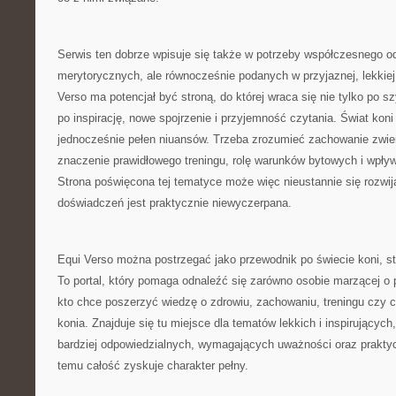
Serwis ten dobrze wpisuje się także w potrzeby współczesnego odb
merytorycznych, ale równocześnie podanych w przyjaznej, lekkiej 
Verso ma potencjał być stroną, do której wraca się nie tylko po 
po inspirację, nowe spojrzenie i przyjemność czytania. Świat koni
jednocześnie pełen niuansów. Trzeba zrozumieć zachowanie zwier
znaczenie prawidłowego treningu, rolę warunków bytowych i wpływ 
Strona poświęcona tej tematyce może więc nieustannie się rozwija
doświadczeń jest praktycznie niewyczerpana.
Equi Verso można postrzegać jako przewodnik po świecie koni, staj
To portal, który pomaga odnaleźć się zarówno osobie marzącej o pi
kto chce poszerzyć wiedzę o zdrowiu, zachowaniu, treningu czy
konia. Znajduje się tu miejsce dla tematów lekkich i inspirujących
bardziej odpowiedzialnych, wymagających uważności oraz praktyc
temu całość zyskuje charakter pełny.