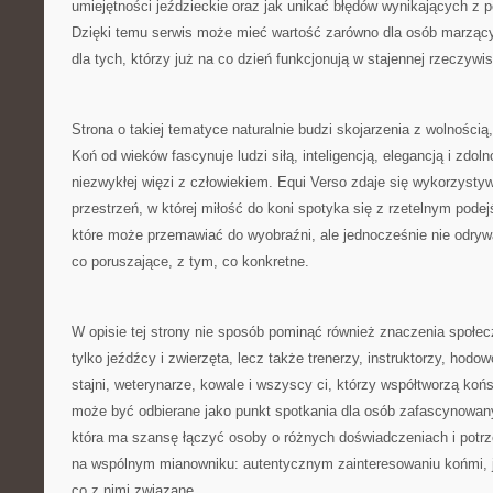
umiejętności jeździeckie oraz jak unikać błędów wynikających z 
Dzięki temu serwis może mieć wartość zarówno dla osób marzący
dla tych, którzy już na co dzień funkcjonują w stajennej rzeczywis
Strona o takiej tematyce naturalnie budzi skojarzenia z wolnością
Koń od wieków fascynuje ludzi siłą, inteligencją, elegancją i zdol
niezwykłej więzi z człowiekiem. Equi Verso zdaje się wykorzystyw
przestrzeń, w której miłość do koni spotyka się z rzetelnym podej
które może przemawiać do wyobraźni, ale jednocześnie nie odrywa
co poruszające, z tym, co konkretne.
W opisie tej strony nie sposób pominąć również znaczenia społecz
tylko jeźdźcy i zwierzęta, lecz także trenerzy, instruktorzy, hodo
stajni, weterynarze, kowale i wszyscy ci, którzy współtworzą koń
może być odbierane jako punkt spotkania dla osób zafascynowany
która ma szansę łączyć osoby o różnych doświadczeniach i potrz
na wspólnym mianowniku: autentycznym zainteresowaniu końmi, 
co z nimi związane.