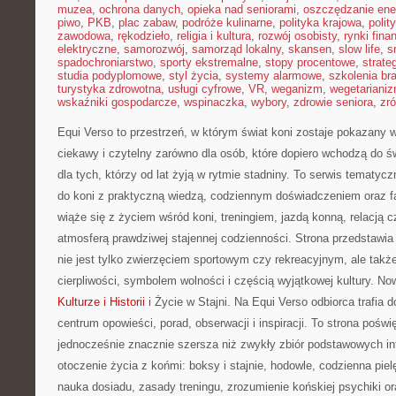
muzea
,
ochrona danych
,
opieka nad seniorami
,
oszczędzanie ener
piwo
,
PKB
,
plac zabaw
,
podróże kulinarne
,
polityka krajowa
,
polit
zawodowa
,
rękodzieło
,
religia i kultura
,
rozwój osobisty
,
rynki fin
elektryczne
,
samorozwój
,
samorząd lokalny
,
skansen
,
slow life
,
s
spadochroniarstwo
,
sporty ekstremalne
,
stopy procentowe
,
strate
studia podyplomowe
,
styl życia
,
systemy alarmowe
,
szkolenia br
turystyka zdrowotna
,
usługi cyfrowe
,
VR
,
weganizm
,
wegetariani
wskaźniki gospodarcze
,
wspinaczka
,
wybory
,
zdrowie seniora
,
zr
Equi Verso to przestrzeń, w którym świat koni zostaje pokazany
ciekawy i czytelny zarówno dla osób, które dopiero wchodzą do św
dla tych, którzy od lat żyją w rytmie stadniny. To serwis tematyc
do koni z praktyczną wiedzą, codziennym doświadczeniem oraz f
wiąże się z życiem wśród koni, treningiem, jazdą konną, relacją 
atmosferą prawdziwej stajennej codzienności. Strona przedstawia
nie jest tylko zwierzęciem sportowym czy rekreacyjnym, ale takż
cierpliwości, symbolem wolności i częścią wyjątkowej kultury. No
Kulturze i Historii
i Życie w Stajni. Na Equi Verso odbiorca trafia 
centrum opowieści, porad, obserwacji i inspiracji. To strona poświ
jednocześnie znacznie szersza niż zwykły zbiór podstawowych info
otoczenie życia z końmi: boksy i stajnie, hodowle, codzienna piel
nauka dosiadu, zasady treningu, zrozumienie końskiej psychiki or