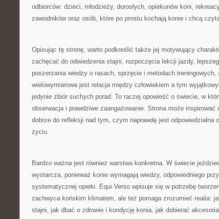
odbiorców: dzieci, młodzieży, dorosłych, opiekunów koni, rekreac
zawodników oraz osób, które po prostu kochają konie i chcą czyta
Opisując tę stronę, warto podkreślić także jej motywujący charak
zachęcać do odwiedzenia stajni, rozpoczęcia lekcji jazdy, lepsze
poszerzania wiedzy o rasach, sprzęcie i metodach treningowych, 
wielowymiarowa jest relacja między człowiekiem a tym wyjątkowy
jedynie zbiór suchych porad. To raczej opowieść o świecie, w któr
obserwacja i prawdziwe zaangażowanie. Strona może inspirować do
dobrze do refleksji nad tym, czym naprawdę jest odpowiedzialna
życiu.
Bardzo ważna jest również warstwa konkretna. W świecie jeździe
wystarcza, ponieważ konie wymagają wiedzy, odpowiedniego przy
systematycznej opieki. Equi Verso wpisuje się w potrzebę tworzeni
zachwyca końskim klimatem, ale też pomaga zrozumieć realia: j
stajni, jak dbać o zdrowie i kondycję konia, jak dobierać akcesoria