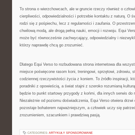
To strona o wierzchowcach, ale w gruncie rzeczy również o człowie
cierpliwości, odpowiedzialności i potrzebie kontaktu z naturą. O 
rodzi się z pośpiechu, lecz z regularności i zaufania. O przestrzen
chwilową modą, ale drogą pełną nauki, emocji i rozwoju. Equi Ver
może być równocześnie zachwycający, odpowiedzialny i niezwykle
którzy naprawdę chcą go zrozumieć.
Dlatego Equi Verso to rozbudowana strona internetowa dla wszyst
miejsce poświęcone rasom koni, treningowi, sprzętowi, zdrowiu, 
codziennej rzeczywistości życia z koniem. To źródło inspiracji, kt
poradniki z opowieścią, a świat stajni z szeroko rozumianą kultur
będzie to punkt startowy przygody z końmi, dla innych serwis do 
Niezależnie od poziomu doświadczenia, Equi Verso otwiera drzwi
pozostaje bohaterem najważniejszym, a człowiek uczy się patrze
zrozumieniem, szacunkiem i prawdziwą pasją.
CATEGORIES:
ARTYKUŁY SPONSOROWANE