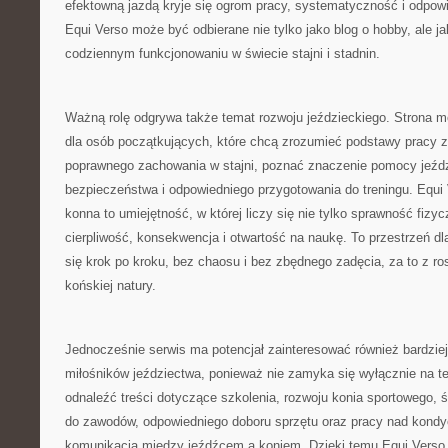
efektowną jazdą kryje się ogrom pracy, systematyczność i odpow
Equi Verso może być odbierane nie tylko jako blog o hobby, ale 
codziennym funkcjonowaniu w świecie stajni i stadnin.
Ważną rolę odgrywa także temat rozwoju jeździeckiego. Strona 
dla osób początkujących, które chcą zrozumieć podstawy pracy 
poprawnego zachowania w stajni, poznać znaczenie pomocy jeźd
bezpieczeństwa i odpowiedniego przygotowania do treningu. Equi 
konna to umiejętność, w której liczy się nie tylko sprawność fizyc
cierpliwość, konsekwencja i otwartość na naukę. To przestrzeń dla
się krok po kroku, bez chaosu i bez zbędnego zadęcia, za to z 
końskiej natury.
Jednocześnie serwis ma potencjał zainteresować również bardzi
miłośników jeździectwa, ponieważ nie zamyka się wyłącznie na 
odnaleźć treści dotyczące szkolenia, rozwoju konia sportowego,
do zawodów, odpowiedniego doboru sprzętu oraz pracy nad kondy
komunikacją między jeźdźcem a koniem. Dzięki temu Equi Verso