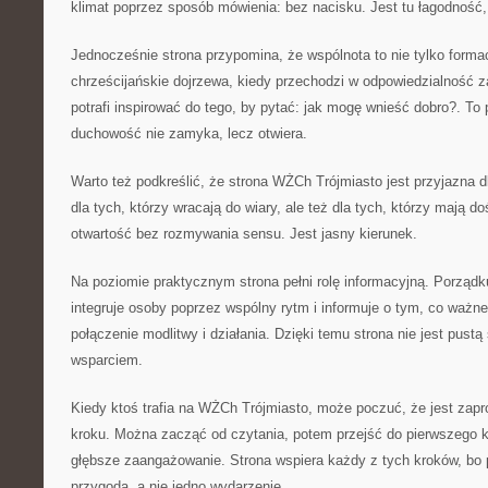
klimat poprzez sposób mówienia: bez nacisku. Jest tu łagodność,
Jednocześnie strona przypomina, że wspólnota to nie tylko formac
chrześcijańskie dojrzewa, kiedy przechodzi w odpowiedzialność 
potrafi inspirować do tego, by pytać: jak mogę wnieść dobro?. To
duchowość nie zamyka, lecz otwiera.
Warto też podkreślić, że strona WŻCh Trójmiasto jest przyjazna 
dla tych, którzy wracają do wiary, ale też dla tych, którzy mają d
otwartość bez rozmywania sensu. Jest jasny kierunek.
Na poziomie praktycznym strona pełni rolę informacyjną. Porządku
integruje osoby poprzez wspólny rytm i informuje o tym, co ważne
połączenie modlitwy i działania. Dzięki temu strona nie jest pustą
wsparciem.
Kiedy ktoś trafia na WŻCh Trójmiasto, może poczuć, że jest zapr
kroku. Można zacząć od czytania, potem przejść do pierwszego k
głębsze zaangażowanie. Strona wspiera każdy z tych kroków, bo
przygoda, a nie jedno wydarzenie.