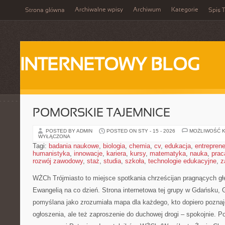
Archiwalne wpisy
Archiwum
Kategorie
Strona główna
Spis T
INTERNETOWY BLOG
POMORSKIE TAJEMNICE
POSTED BY ADMIN
POSTED ON STY - 15 - 2026
MOŻLIWOŚĆ 
WYŁĄCZONA
Tagi:
badania naukowe
,
biologia
,
chemia
,
cv
,
edukacja
,
entreprene
humanistyka
,
innowacje
,
kariera
,
kursy
,
matematyka
,
nauka
,
prac
rozwój zawodowy
,
staż
,
studia
,
szkoła
,
technologie edukacyjne
,
z
WŻCh Trójmiasto to miejsce spotkania chrześcijan pragnących głę
Ewangelią na co dzień. Strona internetowa tej grupy w Gdańsku, 
pomyślana jako zrozumiała mapa dla każdego, kto dopiero poznaj
ogłoszenia, ale też zaproszenie do duchowej drogi – spokojnie. 