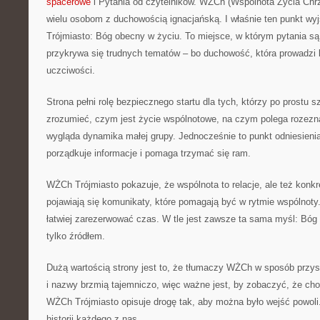
spacerowe
i Pytania od czytelników. WŻCh (Wspólnota Życia Chrz
wielu osobom z duchowością ignacjańską. I właśnie ten punkt wy
Trójmiasto: Bóg obecny w życiu. To miejsce, w którym pytania są 
przykrywa się trudnych tematów – bo duchowość, która prowadzi 
uczciwości.
Strona pełni rolę bezpiecznego startu dla tych, którzy po prostu 
zrozumieć, czym jest życie wspólnotowe, na czym polega rozezn
wygląda dynamika małej grupy. Jednocześnie to punkt odniesienia
porządkuje informacje i pomaga trzymać się ram.
WŻCh Trójmiasto pokazuje, że wspólnota to relacje, ale też konkre
pojawiają się komunikaty, które pomagają być w rytmie wspólnoty.
łatwiej zarezerwować czas. W tle jest zawsze ta sama myśl: Bóg 
tylko źródłem.
Dużą wartością strony jest to, że tłumaczy WŻCh w sposób przyst
i nazwy brzmią tajemniczo, więc ważne jest, by zobaczyć, że ch
WŻCh Trójmiasto opisuje drogę tak, aby można było wejść powoli
historii każdego z nas.