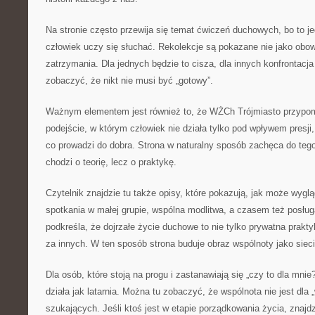
Na stronie często przewija się temat ćwiczeń duchowych, bo to je
człowiek uczy się słuchać. Rekolekcje są pokazane nie jako obo
zatrzymania. Dla jednych będzie to cisza, dla innych konfrontacj
zobaczyć, że nikt nie musi być „gotowy”.
Ważnym elementem jest również to, że WŻCh Trójmiasto przypom
podejście, w którym człowiek nie działa tylko pod wpływem presji, 
co prowadzi do dobra. Strona w naturalny sposób zachęca do tego,
chodzi o teorię, lecz o praktykę.
Czytelnik znajdzie tu także opisy, które pokazują, jak może wygl
spotkania w małej grupie, wspólna modlitwa, a czasem też posłu
podkreśla, że dojrzałe życie duchowe to nie tylko prywatna prakt
za innych. W ten sposób strona buduje obraz wspólnoty jako sieci
Dla osób, które stoją na progu i zastanawiają się „czy to dla mni
działa jak latarnia. Można tu zobaczyć, że wspólnota nie jest dla 
szukających. Jeśli ktoś jest w etapie porządkowania życia, znajdzi